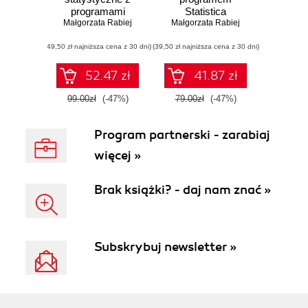
programami
Statistica
Statistica i Excel
Małgorzata Rabiej
Małgorzata Rabiej
(49,50 zł najniższa cena z 30 dni)
(39,50 zł najniższa cena z 30 dni)
52.47 zł
41.87 zł
99.00zł
(-47%)
79.00zł
(-47%)
Program partnerski - zarabiaj
więcej »
Brak książki? - daj nam znać »
Subskrybuj newsletter »