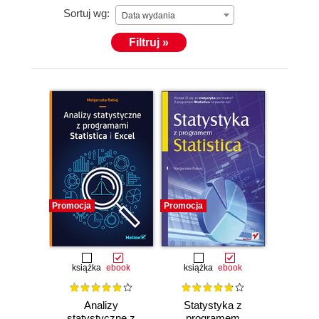
Sortuj wg:
Data wydania
Filtruj »
Promocja
Promocja
książka
ebook
książka
ebook
Analizy
Statystyka z
statystyczne z
programem