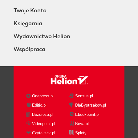
Twoje Konto
Księgarnia
Wydawnictwo Helion
Współpraca
Onepress.pl
Sensus.pl
Editio.pl
DlaBystrzakow.pl
Bezdroza.pl
Ebookpoint.pl
Videopoint.pl
Beya.pl
Czytalisek.pl
Sploty