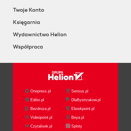
Twoje Konto
Księgarnia
Wydawnictwo Helion
Współpraca
Onepress.pl
Sensus.pl
Editio.pl
DlaBystrzakow.pl
Bezdroza.pl
Ebookpoint.pl
Videopoint.pl
Beya.pl
Czytalisek.pl
Sploty