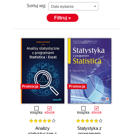
Sortuj wg:
Data wydania
Filtruj »
Promocja
Promocja
książka
ebook
książka
ebook
Analizy
Statystyka z
statystyczne z
programem