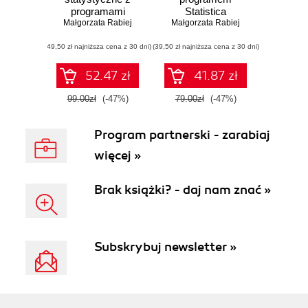
programami
Statistica
Statistica i Excel
Małgorzata Rabiej
Małgorzata Rabiej
(49,50 zł najniższa cena z 30 dni)
(39,50 zł najniższa cena z 30 dni)
52.47 zł
41.87 zł
99.00zł
(-47%)
79.00zł
(-47%)
Program partnerski - zarabiaj
więcej »
Brak książki? - daj nam znać »
Subskrybuj newsletter »