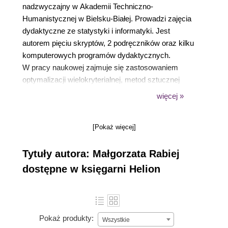
nadzwyczajny w Akademii Techniczno-
Humanistycznej w Bielsku-Białej. Prowadzi zajęcia
dydaktyczne ze statystyki i informatyki. Jest
autorem pięciu skryptów, 2 podręczników oraz kilku
komputerowych programów dydaktycznych.
W pracy naukowej zajmuje się zastosowaniem
optymalizacji wielokryterialnej, metod sztucznej
inteligencji oraz metod statystycznych do analizy
więcej »
rentgenowskich krzywych dyfrakcyjnych polimerów.
Jest współautorką dwóch komputerowych
[Pokaż więcej]
programów naukowych WAXFIT i SAXSDAT
stosowanych przez wiele ośrodków naukowych
Tytuły autora: Małgorzata Rabiej
zarówno w kraju jak i za granicą.
dostępne w księgarni Helion
Pokaż produkty:
Wszystkie