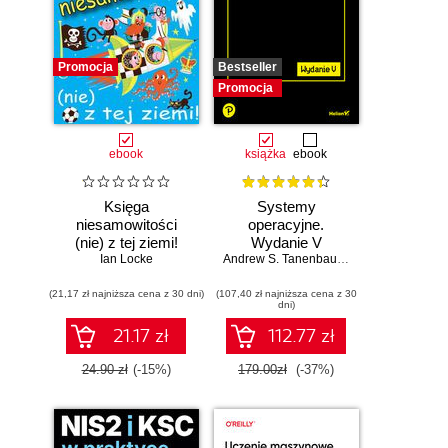
Promocja
Bestseller
Promocja
ebook
książka
ebook
Księga
Systemy
niesamowitości
operacyjne.
(nie) z tej ziemi!
Wydanie V
Księga faktów
Ian Locke
Andrew S. Tanenbaum
,
Herbert Bos
prawdziwych, choć
(21,17 zł najniższa cena z 30 dni)
niezwykłych
(107,40 zł najniższa cena z 30
dni)
21.17 zł
112.77 zł
24.90 zł
(-15%)
179.00zł
(-37%)