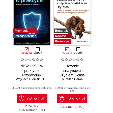
Promocja
Bestseller
Przedsprzedaż
Nowość
Promocja
książka
ebook
książka
ebook
NIS2 i KSC w
Uczenie
praktyce.
maszynowe z
Przewodnik
użyciem Scikit-
Wojciech Ciemski
wdrożeniowy dla
,
Bartłomiej Wieczorek
Learn i PyTorch.
Aurélien Géron
organizacji
Koncepcje,
(62,30 zł najniższa cena z 30 dni)
(139,30 zł najniższa cena z 30
narzędzia i techniki
dni)
umożliwiające
konstruowanie
62.30 zł
125.37 zł
inteligentnych
Do 24.08.26
systemów
199.00zł
(-37%)
Oszczędzasz 30%!