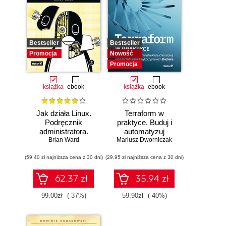
Bestseller
Bestseller
Promocja
Nowość
Promocja
książka
ebook
książka
ebook
Jak działa Linux.
Terraform w
Podręcznik
praktyce. Buduj i
administratora.
automatyzuj
Wydanie III
Brian Ward
Mariusz Dworniczak
infrastrukturę
chmurową oraz
(59,40 zł najniższa cena z 30 dni)
(29,95 zł najniższa cena z 30 dni)
zarządzaj nią z
wykorzystaniem
Dockera
62.37 zł
35.94 zł
99.00zł
(-37%)
59.90zł
(-40%)