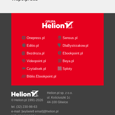
Onepress.pl
Sensus.pl
Editio.pl
DlaBystrzakow.pl
Bezdroza.pl
Ebookpoint.pl
Videopoint.pl
Beya.pl
Czytalisek.pl
Sploty
Biblio.Ebookpoint.pl
Helion.pl sp. z o.o.
ul. Kościuszki 1c
© Helion.pl 1991-2026
44-100 Gliwice
tel. (32) 230-98-63
e-mail:
[wyświetl email]@helion.pl