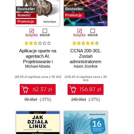
Bestseller
Bestseller
Nowość
Promocja
Promocja
książka
ebook
książka
ebook
Aplikacje oparte na
CCNA 200-301.
agentach AI.
Zostań
Projektowanie i
administratorem
Michael Albada
wdrażanie
Adam Józefiok
sieci
systemów
komputerowych
(49,50 zł najniższa cena z 30 dni)
wieloagentowych
(149,40 zł najniższa cena z 30
Cisco. Wydanie II
dni)
62.37 zł
156.87 zł
99.00zł
(-37%)
249.00zł
(-37%)