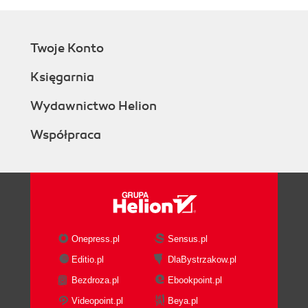
Twoje Konto
Księgarnia
Wydawnictwo Helion
Współpraca
Onepress.pl
Sensus.pl
Editio.pl
DlaBystrzakow.pl
Bezdroza.pl
Ebookpoint.pl
Videopoint.pl
Beya.pl