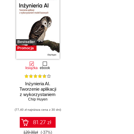
Bestseller
Promocja
książka
ebook
Inżynieria AI.
Tworzenie aplikacji
z wykorzystaniem
modeli bazowych
Chip Huyen
(77,40 zł najniższa cena z 30 dni)
81.27 zł
129.00zł
(-37%)