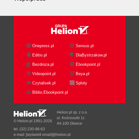
Onepress.pl
Sensus.pl
Editio.pl
DlaBystrzakow.pl
Bezdroza.pl
Ebookpoint.pl
Videopoint.pl
Beya.pl
Czytalisek.pl
Sploty
Biblio.Ebookpoint.pl
Helion.pl sp. z o.o.
ul. Kościuszki 1c
© Helion.pl 1991-2026
44-100 Gliwice
tel. (32) 230-98-63
e-mail:
[wyświetl email]@helion.pl