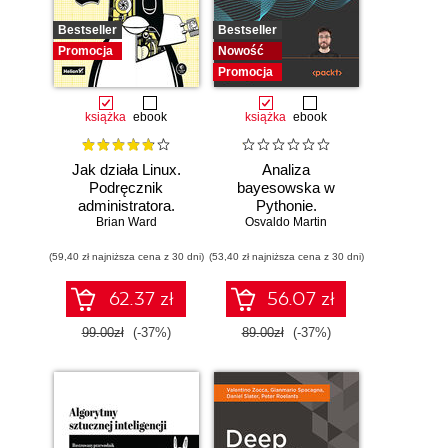
Bestseller
Bestseller
Promocja
Nowość
Promocja
książka
ebook
książka
ebook
Jak działa Linux.
Analiza
Podręcznik
bayesowska w
administratora.
Pythonie.
Wydanie III
Brian Ward
Osvaldo Martin
Praktyczny
przewodnik po
(59,40 zł najniższa cena z 30 dni)
(53,40 zł najniższa cena z 30 dni)
modelowaniu
probabilistycznym.
Wydanie III
62.37 zł
56.07 zł
99.00zł
(-37%)
89.00zł
(-37%)