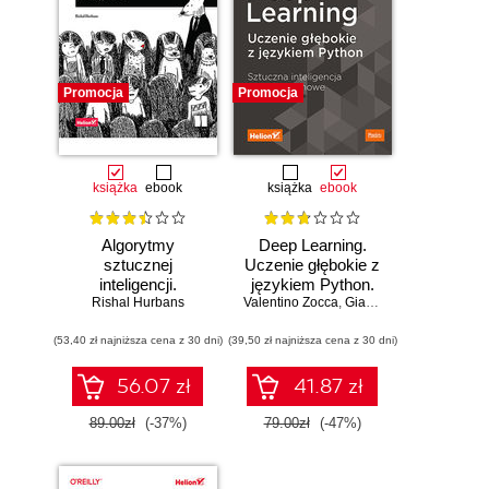
Promocja
Promocja
książka
ebook
książka
ebook
Algorytmy
Deep Learning.
sztucznej
Uczenie głębokie z
inteligencji.
językiem Python.
Rishal Hurbans
Ilustrowany
Valentino Zocca
Sztuczna
,
Gianmario Spacagna
,
D
przewodnik
inteligencja i sieci
(53,40 zł najniższa cena z 30 dni)
(39,50 zł najniższa cena z 30 dni)
neuronowe
56.07 zł
41.87 zł
89.00zł
(-37%)
79.00zł
(-47%)