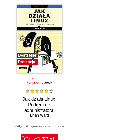
Bestseller
Promocja
książka
ebook
Jak działa Linux.
Podręcznik
administratora.
Wydanie III
Brian Ward
(59,40 zł najniższa cena z 30 dni)
62.37 zł