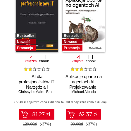
Bestseller
Bestseller
Nowość
Nowość
Promocja
Promocja
książka
ebook
książka
ebook
AI dla
Aplikacje oparte na
profesjonalistów IT.
agentach AI.
Narzędzia i
Projektowanie i
Chrissy LeMaire
techniki
,
Brandon Abshire
Michael Albada
wdrażanie
zwiększające
systemów
(77,40 zł najniższa cena z 30 dni)
produktywność
(49,50 zł najniższa cena z 30 dni)
wieloagentowych
81.27 zł
62.37 zł
129.00zł
(-37%)
99.00zł
(-37%)