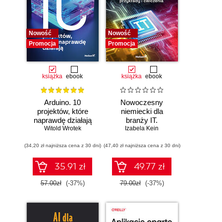
Nowość
Nowość
Promocja
Promocja
książka
ebook
książka
ebook
Arduino. 10
Nowoczesny
projektów, które
niemiecki dla
naprawdę działają
branży IT.
Witold Wrotek
Praktyczne
Izabela Kein
przykłady i
(34,20 zł najniższa cena z 30 dni)
(47,40 zł najniższa cena z 30 dni)
ćwiczenia
35.91 zł
49.77 zł
57.00zł
(-37%)
79.00zł
(-37%)