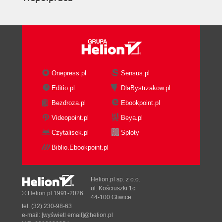
Onepress.pl
Sensus.pl
Editio.pl
DlaBystrzakow.pl
Bezdroza.pl
Ebookpoint.pl
Videopoint.pl
Beya.pl
Czytalisek.pl
Sploty
Biblio.Ebookpoint.pl
Helion.pl sp. z o.o.
ul. Kościuszki 1c
© Helion.pl 1991-2026
44-100 Gliwice
tel. (32) 230-98-63
e-mail:
[wyświetl email]@helion.pl