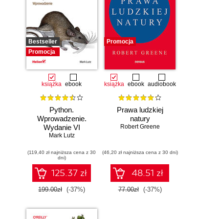
Bestseller
Promocja
Promocja
książka
ebook
książka
ebook
audiobook
Python.
Prawa ludzkiej
Wprowadzenie.
natury
Wydanie VI
Robert Greene
Mark Lutz
(119,40 zł najniższa cena z 30
(46,20 zł najniższa cena z 30 dni)
dni)
125.37 zł
48.51 zł
199.00zł
(-37%)
77.00zł
(-37%)