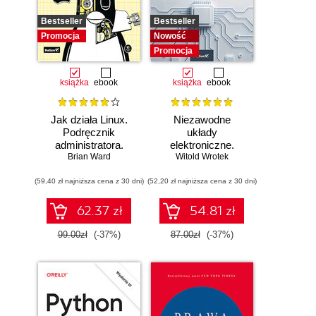
Bestseller
Bestseller
Promocja
Nowość
Promocja
książka
ebook
książka
ebook
Jak działa Linux.
Niezawodne
Podręcznik
układy
administratora.
elektroniczne.
Wydanie III
Brian Ward
Witold Wrotek
Podręcznik
konstruktora
(59,40 zł najniższa cena z 30 dni)
(52,20 zł najniższa cena z 30 dni)
62.37 zł
54.81 zł
99.00zł
(-37%)
87.00zł
(-37%)