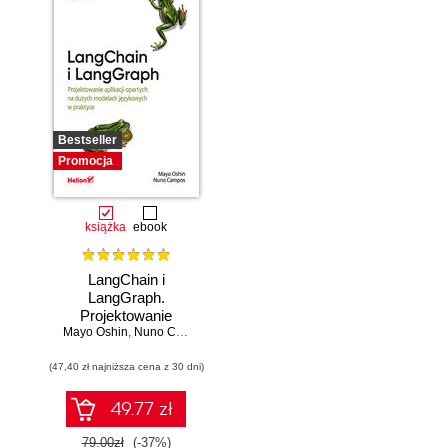
Bestseller
Promocja
książka
ebook
LangChain i
LangGraph.
Projektowanie
Mayo Oshin
aplikacji opartych
,
Nuno Campos
na dużych
(47,40 zł najniższa cena z 30 dni)
modelach
językowych w
praktyce
49.77 zł
79.00zł
(-37%)