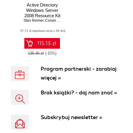
Active Directory
Windows Server
2008 Resource Kit
Stan Reimer
,
Conan Kezema
,
Mike Mulcare
,
Byron Wright
(67,71 zł najniższa cena z 30 dni)
115.13 zł
135.45 zł
(-15%)
Program partnerski - zarabiaj
więcej »
Brak książki? - daj nam znać »
Subskrybuj newsletter »