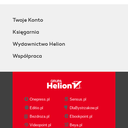
Twoje Konto
Księgarnia
Wydawnictwo Helion
Współpraca
Onepress.pl
Sensus.pl
Editio.pl
DlaBystrzakow.pl
Bezdroza.pl
Ebookpoint.pl
Videopoint.pl
Beya.pl