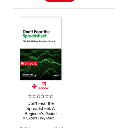
Promocja
ebook
Don't Fear the
Spreadsheet. A
Beginner's Guide
to Overcoming
MrExcel's Holy Macro! Books
,
Tyler Nash
,
Bill Jelen
,
Kevin Jones
,
To
Excel's