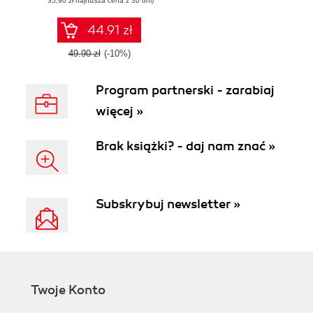
(35,90 zł najniższa cena z 30 dni)
Frustrations
44.91 zł
49.90 zł
(-10%)
Program partnerski - zarabiaj
więcej »
Brak książki? - daj nam znać »
Subskrybuj newsletter »
Twoje Konto