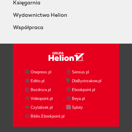
Księgarnia
Wydawnictwo Helion
Współpraca
Onepress.pl
Sensus.pl
Editio.pl
DlaBystrzakow.pl
Bezdroza.pl
Ebookpoint.pl
Videopoint.pl
Beya.pl
Czytalisek.pl
Sploty
Biblio.Ebookpoint.pl