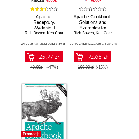
książka
ebook
ebook
Apache.
Apache Cookbook.
Receptury.
Solutions and
Wydanie II
Examples for
Rich Bowen
,
Ken Coar
Rich Bowen
Apache
,
Ken Coar
Administration. 2nd
(24,50 zł najniższa cena z 30 dni)
(65,40 zł najniższa cena z 30 dni)
Edition
25.97 zł
92.65 zł
49.00zł
(-47%)
109.00 zł
(-15%)
Promocja