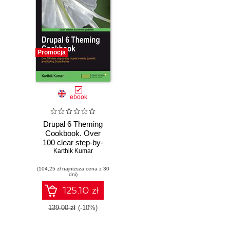
Promocja
ebook
Drupal 6 Theming
Cookbook. Over
100 clear step-by-
step recipes to
Karthik Kumar
create powerful,
(104,25 zł najniższa cena z 30
great-looking
dni)
Drupal themes
125.10 zł
139.00 zł
(-10%)