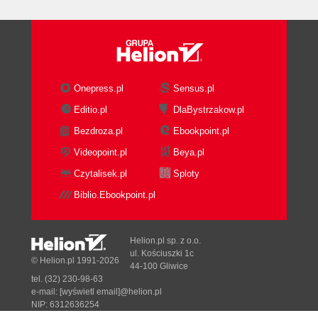
Onepress.pl
Sensus.pl
Editio.pl
DlaBystrzakow.pl
Bezdroza.pl
Ebookpoint.pl
Videopoint.pl
Beya.pl
Czytalisek.pl
Sploty
Biblio.Ebookpoint.pl
Helion.pl sp. z o.o.
ul. Kościuszki 1c
© Helion.pl 1991-2026
44-100 Gliwice
tel. (32) 230-98-63
e-mail:
[wyświetl email]@helion.pl
NIP: 6312636254
Regon: 241989027