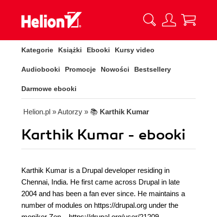
Kategorie
Książki
Ebooki
Kursy video
Audiobooki
Promocje
Nowości
Bestsellery
Darmowe ebooki
Helion.pl
» Autorzy
» 📚
Karthik Kumar
Karthik Kumar - ebooki
Karthik Kumar is a Drupal developer residing in
Chennai, India. He first came across Drupal in late
2004 and has been a fan ever since. He maintains a
number of modules on https://drupal.org under the
moniker Zen – https://drupal.org/user/21209.