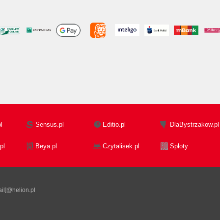
l
Sensus.pl
Editio.pl
DlaBystrzakow.pl
pl
Beya.pl
Czytalisek.pl
Sploty
il]@helion.pl