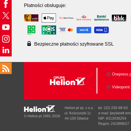
Płatności obsługuje:
Bezpieczne płatności szyfrowane SSL
Onepress.p
Videopoint.
Helion.pl sp. z o.o.
tel. (32) 230-98-63
ul. Kościuszki 1c
e-mail:
[wyświetl ema
© Helion.pl 1991-2026
44-100 Gliwice
NIP: 6312636254
Regon: 241989027