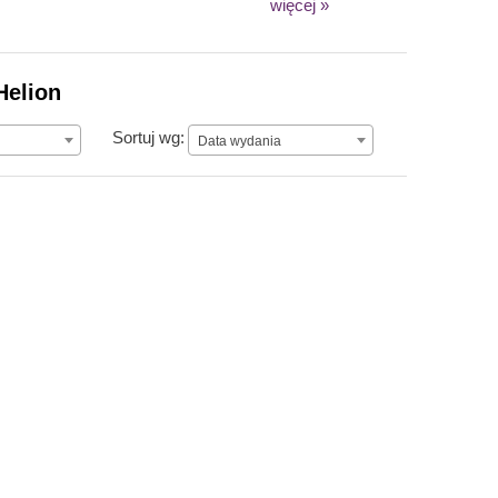
więcej »
Helion
Data wydania
Sortuj wg:
Data wydania