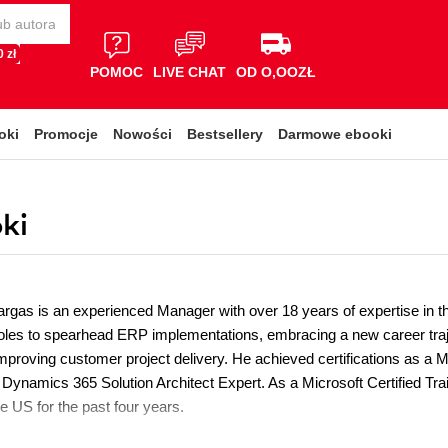
 zł
POMOC
LIVE CHAT
OD O,OOZŁ
oki
Promocje
Nowości
Bestsellery
Darmowe ebooki
ki
rgas is an experienced Manager with over 18 years of expertise in th
 roles to spearhead ERP implementations, embracing a new career trajec
improving customer project delivery. He achieved certifications as a
 Dynamics 365 Solution Architect Expert. As a Microsoft Certified Tra
e US for the past four years.