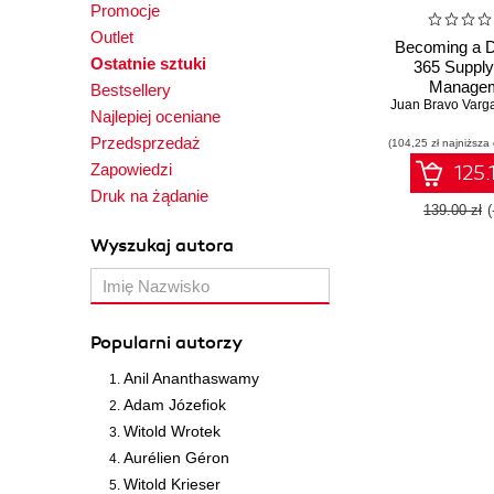
Promocje
Outlet
Becoming a 
Ostatnie sztuki
365 Supply
Manage
Bestsellery
Juan Bravo Varg
Functional C
Najlepiej oceniane
Associate. 
Przedsprzedaż
(104,25 zł najniższa
and streamli
chain mana
Zapowiedzi
125.
processes to
Druk na żądanie
outcomes an
139.00 zł
cost
Wyszukaj autora
Popularni autorzy
Anil Ananthaswamy
Adam Józefiok
Witold Wrotek
Aurélien Géron
Witold Krieser