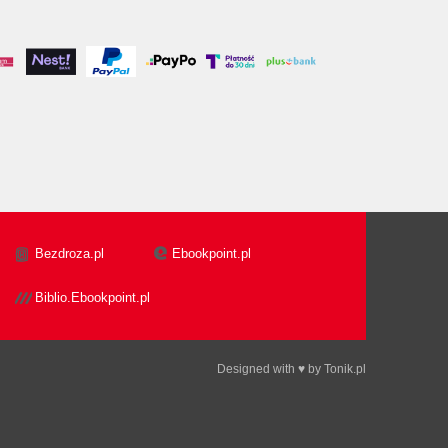
Bezdroza.pl
Ebookpoint.pl
Biblio.Ebookpoint.pl
Designed with ♥ by
Tonik.pl