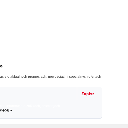
»
macje o aktualnych promocjach, nowościach i specjalnych ofertach
Zapisz
il informacje o zniżkach, promocjach
więcej »