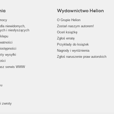
nia
Wydawnictwo Helion
mocy
O Grupie Helion
dla niewidomych,
Zostań naszym autorem!
ych i niesłyszących
Oceń książkę
klepu
Zgłoś erratę
ywatności
Przykłady do książek
dostępności
Nagrody i wyróżnienia
zty wysyłki
Zgłoś naruszenie praw autorskich
ości
nasz serwis WWW
su
i zwroty