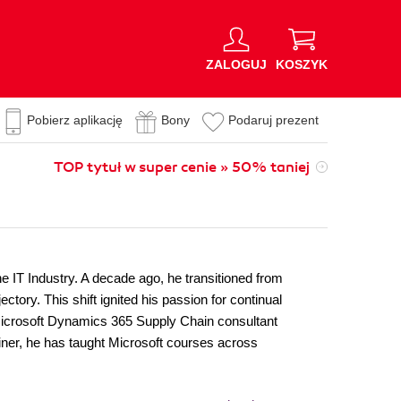
ZALOGUJ
KOSZYK
Pobierz aplikację
Bony
Podaruj prezent
TOP tytuł w super cenie » 50% taniej
e IT Industry. A decade ago, he transitioned from
tory. This shift ignited his passion for continual
 Microsoft Dynamics 365 Supply Chain consultant
iner, he has taught Microsoft courses across