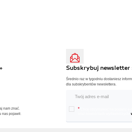
»
Subskrybuj newsletter 
Średnio raz w tygodniu dostaniesz infor
dla subskrybentów newslettera.
Daj nam znać.
*
Chcę otrzymywać na podany e-ma
u nas pojawił.
oraz nowościach wydawniczych.