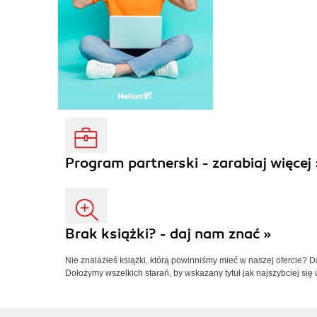
Program partnerski - zarabiaj więcej 
Brak książki? - daj nam znać »
Nie znalazłeś książki, którą powinniśmy mieć w naszej ofercie? 
Dołożymy wszelkich starań, by wskazany tytuł jak najszybciej się 