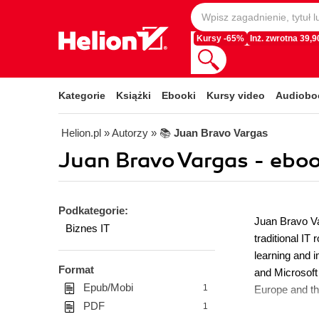
Kursy -65%
Inż. zwrotna 39,90
Kategorie
Książki
Ebooki
Kursy video
Audiobo
Helion.pl
» Autorzy
» 📚
Juan Bravo Vargas
Juan Bravo Vargas - eboo
Podkategorie:
Juan Bravo Va
Biznes IT
traditional IT
learning and 
Format
and Microsoft
Epub/Mobi
1
Europe and th
PDF
1