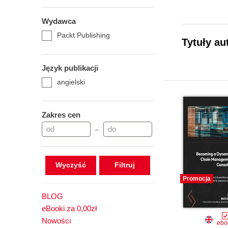
Wydawca
Packt Publishing
Tytuły au
Język publikacji
angielski
Zakres cen
–
Wyczyść
Promocja
BLOG
eBooki za 0,00zł
Nowości
ebo