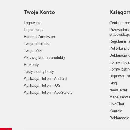
Twoje Konto
Księgar
Logowanie
Centrum po
Rejestracja
Przewodnik 
słabowidząc
Historia Zamówień
Regulamin s
Twoja biblioteka
Polityka pr
Twoje półki
Deklaracja 
Aktywuj kod na produkty
Formy i kos
Prezenty
Formy płatn
Testy i certyfikaty
Usprawnij 
Aplikacja Helion - Android
Blog
Aplikacja Helion - iOS
Newsletter
Aplikacja Helion - AppGallery
Mapa serwi
LiveChat
Kontakt
Reklamacje 