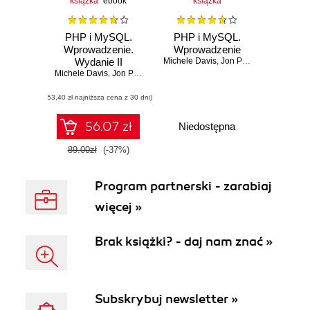
książka
ebook
książka
PHP i MySQL.
PHP i MySQL.
Wprowadzenie.
Wprowadzenie
Wydanie II
Michele Davis
,
Jon Phillips
Michele Davis
,
Jon Phillips
(53,40 zł najniższa cena z 30 dni)
56.07 zł
Niedostępna
89.00zł
(-37%)
Program partnerski - zarabiaj
więcej »
Brak książki? - daj nam znać »
Subskrybuj newsletter »