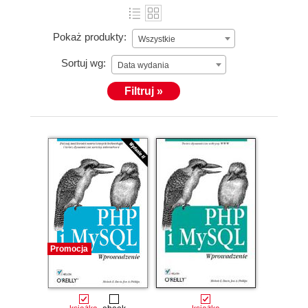
Pokaż produkty:
Wszystkie
Sortuj wg:
Data wydania
Filtruj »
Promocja