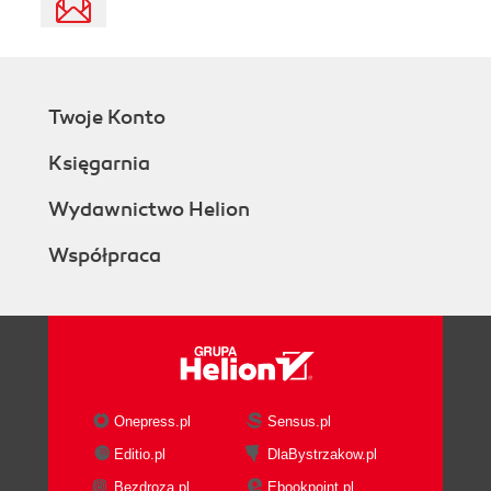
Twoje Konto
Księgarnia
Wydawnictwo Helion
Współpraca
Onepress.pl
Sensus.pl
Editio.pl
DlaBystrzakow.pl
Bezdroza.pl
Ebookpoint.pl