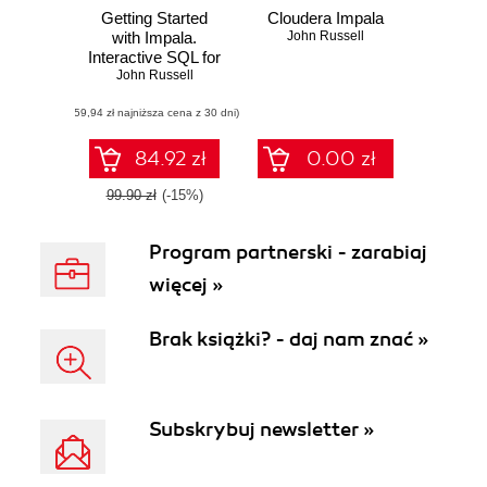
Getting Started
Cloudera Impala
with Impala.
John Russell
Interactive SQL for
Apache Hadoop
John Russell
(59,94 zł najniższa cena z 30 dni)
84.92 zł
0.00 zł
99.90 zł
(-15%)
Program partnerski - zarabiaj
więcej »
Brak książki? - daj nam znać »
Subskrybuj newsletter »