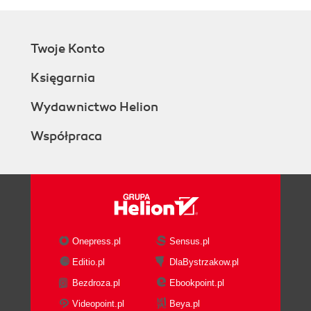
Twoje Konto
Księgarnia
Wydawnictwo Helion
Współpraca
Onepress.pl
Sensus.pl
Editio.pl
DlaBystrzakow.pl
Bezdroza.pl
Ebookpoint.pl
Videopoint.pl
Beya.pl