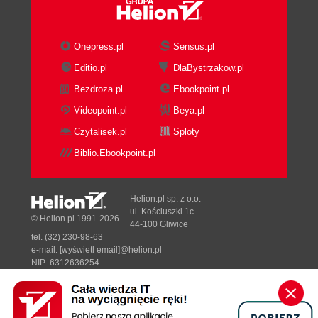
Onepress.pl
Sensus.pl
Editio.pl
DlaBystrzakow.pl
Bezdroza.pl
Ebookpoint.pl
Videopoint.pl
Beya.pl
Czytalisek.pl
Sploty
Biblio.Ebookpoint.pl
Helion.pl sp. z o.o.
ul. Kościuszki 1c
© Helion.pl 1991-2026
44-100 Gliwice
tel. (32) 230-98-63
e-mail:
[wyświetl email]@helion.pl
NIP: 6312636254
Regon: 241989027
Designed with ♥ by
Tonik.pl