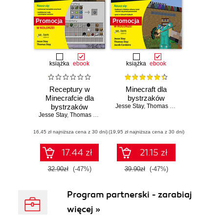
Promocja
Promocja
książka
ebook
książka
ebook
Receptury w
Minecraft dla
Minecrafcie dla
bystrzaków
bystrzaków
Jesse Stay
,
Thomas Stay
,
Jacob Cordei
Jesse Stay
,
Thomas Stay
(16,45 zł najniższa cena z 30 dni)
(19,95 zł najniższa cena z 30 dni)
17.44 zł
21.15 zł
32.90zł
(-47%)
39.90zł
(-47%)
Program partnerski - zarabiaj
więcej »