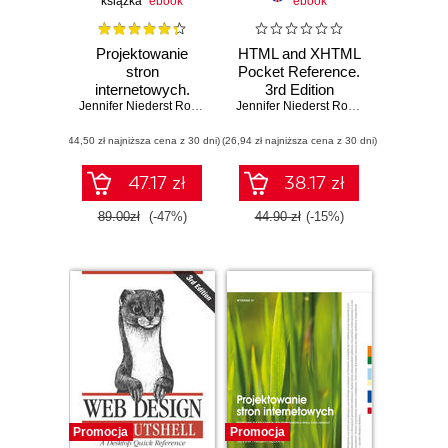
książka
ebook
ebook
Projektowanie
HTML and XHTML
stron
Pocket Reference.
internetowych.
3rd Edition
Przewodnik dla
Jennifer Niederst Robbins
Jennifer Niederst Robbins
początkujących
(44,50 zł najniższa cena z 30 dni)
webmasterów po
(26,94 zł najniższa cena z 30 dni)
(X)HTML, CSS i
grafice
47.17 zł
38.17 zł
89.00zł
(-47%)
44.90 zł
(-15%)
Promocja
Promocja