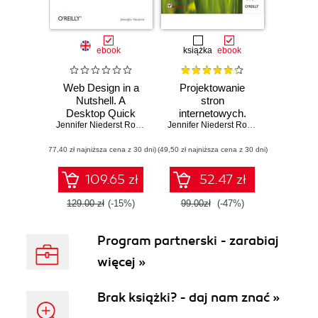
ebook
książka
ebook
Web Design in a
Projektowanie
Nutshell. A
stron
Desktop Quick
internetowych.
Reference. 3rd
Jennifer Niederst Robbins
Przewodnik dla
Jennifer Niederst Robbins
Edition
początkujących
(77,40 zł najniższa cena z 30 dni)
(49,50 zł najniższa cena z 30 dni)
webmasterów po
HTML5, CSS3 i
grafice. Wydanie
109.65 zł
52.47 zł
IV
129.00 zł
(-15%)
99.00zł
(-47%)
Program partnerski - zarabiaj
więcej »
Brak książki? - daj nam znać »