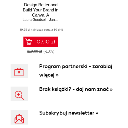
Design Better and
Build Your Brand in
Canva. A
Laura Goodsell
beginner's guide to
,
Janine Friston
,
Heather Palfreyman
producing
(89,25 zł najniższa cena z 30 dni)
professional
branding,
marketing, and
107.10 zł
social content for
businesses
119.00 zł
(-10%)
Program partnerski - zarabiaj
więcej »
Brak książki? - daj nam znać »
Subskrybuj newsletter »