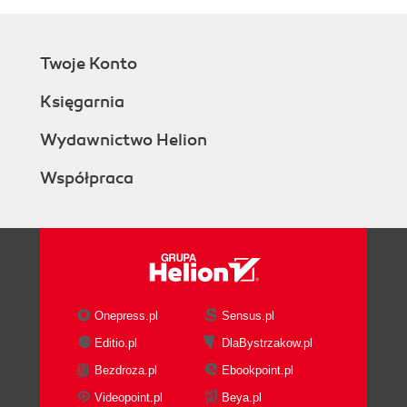
Twoje Konto
Księgarnia
Wydawnictwo Helion
Współpraca
Onepress.pl
Sensus.pl
Editio.pl
DlaBystrzakow.pl
Bezdroza.pl
Ebookpoint.pl
Videopoint.pl
Beya.pl