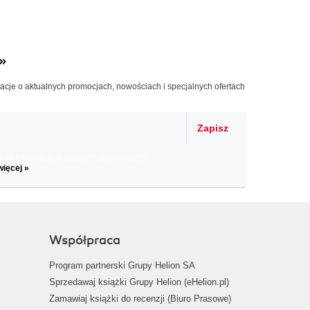
»
macje o aktualnych promocjach, nowościach i specjalnych ofertach
Zapisz
il informacje o zniżkach, promocjach
więcej »
Współpraca
Program partnerski Grupy Helion SA
Sprzedawaj książki Grupy Helion (eHelion.pl)
Zamawiaj książki do recenzji (Biuro Prasowe)