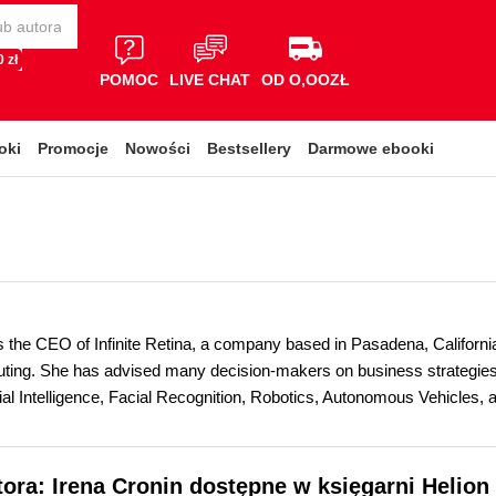
 zł
POMOC
LIVE CHAT
OD O,OOZŁ
oki
Promocje
Nowości
Bestsellery
Darmowe ebooki
is the CEO of Infinite Retina, a company based in Pasadena, Californ
ting. She has advised many decision-makers on business strategies 
ial Intelligence, Facial Recognition, Robotics, Autonomous Vehicles, a
tora: Irena Cronin dostępne w księgarni Helion