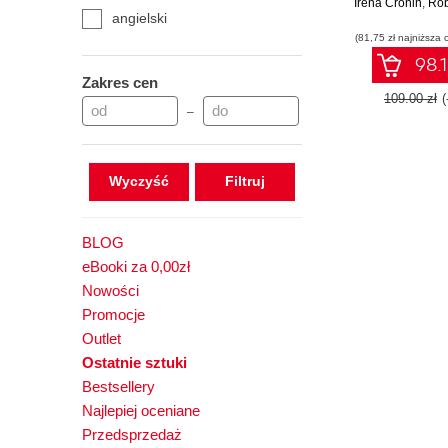
Irena Cronin
and Mixed Rea
,
Rob
angielski
the next tech 
(81,75 zł najniższa 
- Second E
98.1
Zakres cen
109.00 zł
–
Wyczyść
BLOG
eBooki za 0,00zł
Nowości
Promocje
Outlet
Ostatnie sztuki
Bestsellery
Najlepiej oceniane
Przedsprzedaż