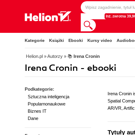
Inż. zwrotna 39,90
Kategorie
Książki
Ebooki
Kursy video
Audiobo
Helion.pl
» Autorzy
» 📚
Irena Cronin
Irena Cronin - ebooki
Podkategorie:
Irena Cronin 
Sztuczna inteligencja
Spatial Compu
Popularnonaukowe
AR/VR, Artific
Biznes IT
Dane
Tytuły au