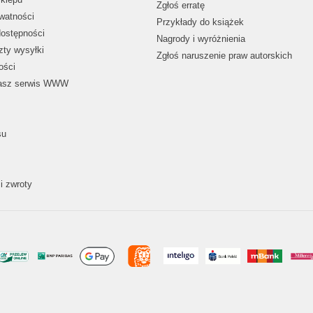
Zgłoś erratę
ywatności
Przykłady do książek
dostępności
Nagrody i wyróżnienia
zty wysyłki
Zgłoś naruszenie praw autorskich
ości
nasz serwis WWW
su
i zwroty