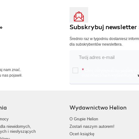
»
Subskrybuj newsletter 
Średnio raz w tygodniu dostaniesz infor
dla subskrybentów newslettera.
Daj nam znać.
*
Chcę otrzymywać na podany e-ma
u nas pojawił.
oraz nowościach wydawniczych.
nia
Wydawnictwo Helion
mocy
O Grupie Helion
dla niewidomych,
Zostań naszym autorem!
ych i niesłyszących
Oceń książkę
klepu