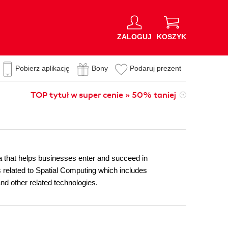
ZALOGUJ
KOSZYK
Pobierz aplikację
Bony
Podaruj prezent
TOP tytuł w super cenie » 50% taniej
ia that helps businesses enter and succeed in
related to Spatial Computing which includes
nd other related technologies.