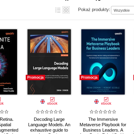
Pokaż produkty:
Wszystkie
Promocja
Promocja
ok
ebook
ebook
 Retina.
Decoding Large
The Immersive
patial
Language Models. An
Metaverse Playbook for
ugmented
exhaustive guide to
Business Leaders. A