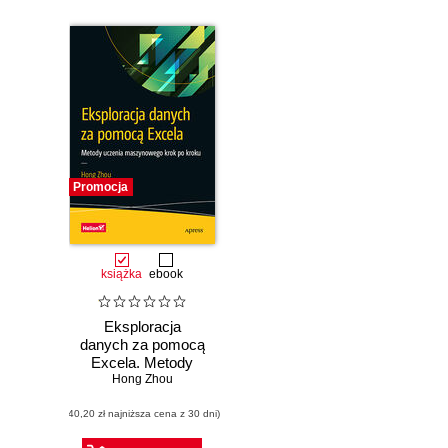
Promocja
książka
ebook
Eksploracja
danych za pomocą
Excela. Metody
Hong Zhou
uczenia
maszynowego
(40,20 zł najniższa cena z 30 dni)
krok po kroku