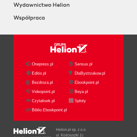
Wydawnictwo Helion
Współpraca
Onepress.pl
Sensus.pl
Editio.pl
DlaBystrzakow.pl
Bezdroza.pl
Ebookpoint.pl
Videopoint.pl
Beya.pl
Czytalisek.pl
Sploty
Biblio.Ebookpoint.pl
Helion.pl sp. z o.o.
ul. Kościuszki 1c