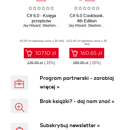
ebook
ebook
C# 6.0 - Księga
C# 6.0 Cookbook.
przepisów
4th Edition
Jay Hilyard
,
Stephen Teilhet
Jay Hilyard
,
Stephen Teilhet
(63,00 zł najniższa cena z 30 dni)
(113,40 zł najniższa cena z 30
dni)
107.10 zł
160.65 zł
126.00 zł
(-15%)
189.00 zł
(-15%)
Program partnerski - zarabiaj
więcej »
Brak książki? - daj nam znać »
Subskrybuj newsletter »