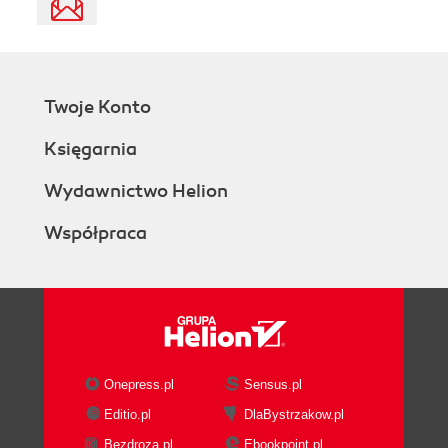
Twoje Konto
Księgarnia
Wydawnictwo Helion
Współpraca
Onepress.pl
Sensus.pl
Editio.pl
DlaBystrzakow.pl
Bezdroza.pl
Ebookpoint.pl