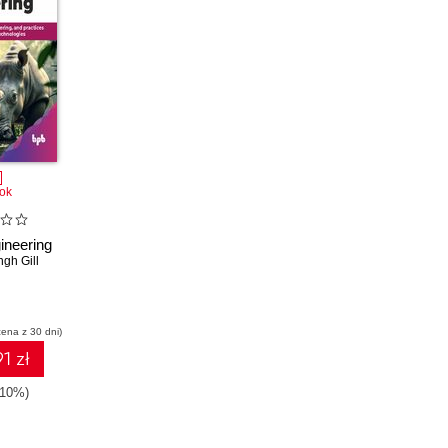
ok
ineering
ngh Gill
cena z 30 dni)
1 zł
-10%)