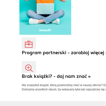
Program partnerski - zarabiaj więcej 
Brak książki? - daj nam znać »
Nie znalazłeś książki, którą powinniśmy mieć w naszej ofercie? 
Dołożymy wszelkich starań, by wskazany tytuł jak najszybciej się 