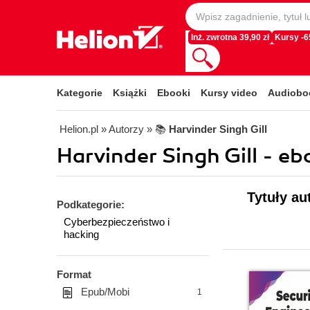
Inż. zwrotna 39,90 zł
Kursy -
Kategorie
Książki
Ebooki
Kursy video
Audiobo
Helion.pl
» Autorzy
» 📚
Harvinder Singh Gill
Harvinder Singh Gill - eb
Tytuły au
Podkategorie:
Cyberbezpieczeństwo i
hacking
Format
Epub/Mobi
1