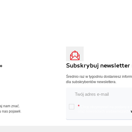
»
Subskrybuj newsletter 
Średnio raz w tygodniu dostaniesz infor
dla subskrybentów newslettera.
Daj nam znać.
*
Chcę otrzymywać na podany e-ma
u nas pojawił.
oraz nowościach wydawniczych.