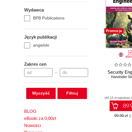
Wydawca
BPB Publications
Promocja
Język publikacji
angielski
ebo
Zakres cen
Security Eng
–
Harvinder Si
Wyczyść
(46,15 zł najniższa 
89.9
BLOG
99.90 zł
(
eBooki za 0,00zł
Nowości