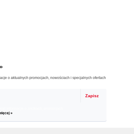
»
macje o aktualnych promocjach, nowościach i specjalnych ofertach
Zapisz
il informacje o zniżkach, promocjach
więcej »