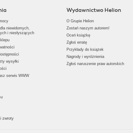
nia
Wydawnictwo Helion
mocy
O Grupie Helion
dla niewidomych,
Zostań naszym autorem!
ych i niesłyszących
Oceń książkę
klepu
Zgłoś erratę
ywatności
Przykłady do książek
dostępności
Nagrody i wyróżnienia
zty wysyłki
Zgłoś naruszenie praw autorskich
ości
nasz serwis WWW
su
i zwroty