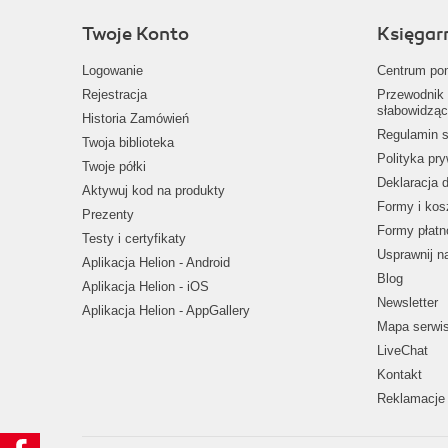
Twoje Konto
Księgar
Logowanie
Centrum po
Rejestracja
Przewodnik 
słabowidząc
Historia Zamówień
Regulamin s
Twoja biblioteka
Polityka pr
Twoje półki
Deklaracja 
Aktywuj kod na produkty
Formy i kos
Prezenty
Formy płatn
Testy i certyfikaty
Usprawnij 
Aplikacja Helion - Android
Blog
Aplikacja Helion - iOS
Newsletter
Aplikacja Helion - AppGallery
Mapa serwi
LiveChat
Kontakt
Reklamacje 