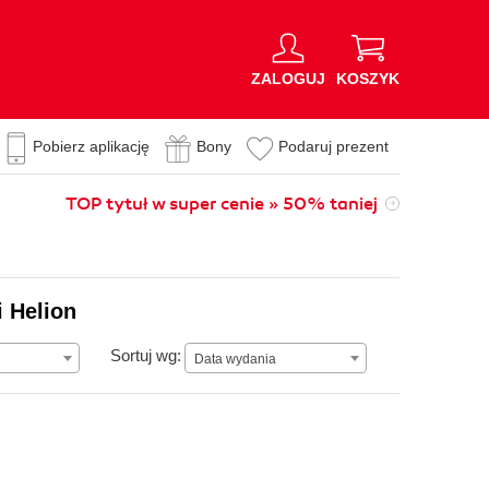
ZALOGUJ
KOSZYK
Pobierz aplikację
Bony
Podaruj prezent
TOP tytuł w super cenie » 50% taniej
i Helion
Data wydania
Sortuj wg:
Data wydania