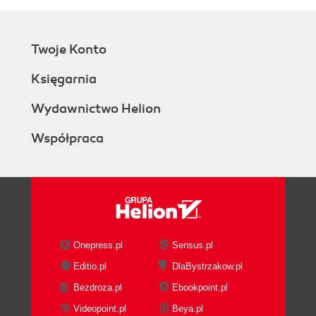
Twoje Konto
Księgarnia
Wydawnictwo Helion
Współpraca
Onepress.pl
Sensus.pl
Editio.pl
DlaBystrzakow.pl
Bezdroza.pl
Ebookpoint.pl
Videopoint.pl
Beya.pl