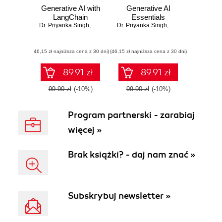
Generative AI with
Generative AI
LangChain
Essentials
Dr. Priyanka Singh
,
Hariom Singh
Dr. Priyanka Singh
,
Hariom Singh
(46,15 zł najniższa cena z 30 dni)
(46,15 zł najniższa cena z 30 dni)
89.91 zł
89.91 zł
99.90 zł
(-10%)
99.90 zł
(-10%)
Program partnerski - zarabiaj
więcej »
Brak książki? - daj nam znać »
Subskrybuj newsletter »