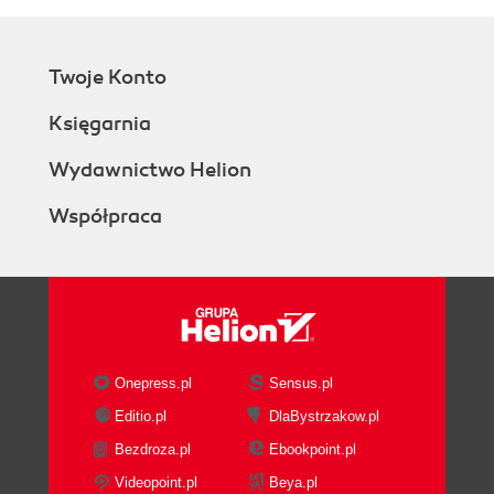
Twoje Konto
Księgarnia
Wydawnictwo Helion
Współpraca
Onepress.pl
Sensus.pl
Editio.pl
DlaBystrzakow.pl
Bezdroza.pl
Ebookpoint.pl
Videopoint.pl
Beya.pl