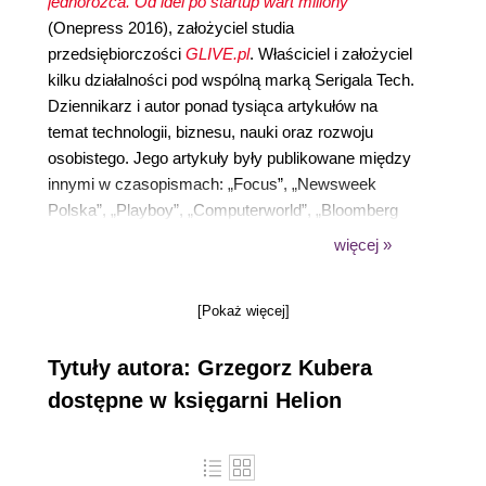
jednorożca. Od idei po startup wart miliony
(Onepress 2016), założyciel studia
przedsiębiorczości
GLIVE.pl
. Właściciel i założyciel
kilku działalności pod wspólną marką Serigala Tech.
Dziennikarz i autor ponad tysiąca artykułów na
temat technologii, biznesu, nauki oraz rozwoju
osobistego. Jego artykuły były publikowane między
innymi w czasopismach: „Focus”, „Newsweek
Polska”, „Playboy”, „Computerworld”, „Bloomberg
Businessweek Polska”, „CD-Action”. Redaktor
więcej »
naczelny „StartUp Magazine”. Uwielbia poznawać i
znajdować inny punkt widzenia, ceni pracę w
[Pokaż więcej]
samotności, typ osobowości INTJ. Mieszka we
Wrocławiu. Na stronie
serigalatech.pl/teraz
możesz
Tytuły autora: Grzegorz Kubera
zobaczyć, czym zajmuje się teraz, w tej konkretnej
chwili.
dostępne w księgarni Helion