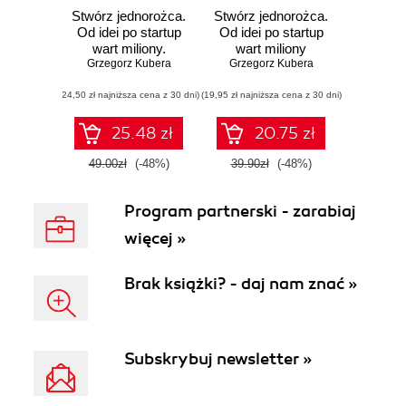
Stwórz jednorożca.
Stwórz jednorożca.
Od idei po startup
Od idei po startup
wart miliony.
wart miliony
Grzegorz Kubera
Wydanie II
Grzegorz Kubera
rozszerzone
(24,50 zł najniższa cena z 30 dni)
(19,95 zł najniższa cena z 30 dni)
25.48 zł
20.75 zł
49.00zł
(-48%)
39.90zł
(-48%)
Program partnerski - zarabiaj
więcej »
Brak książki? - daj nam znać »
Subskrybuj newsletter »