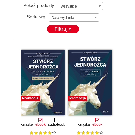
Pokaż produkty:
Wszystkie
Sortuj wg:
Data wydania
Filtruj »
Promocja
Promocja
książka
ebook
audiobook
książka
ebook