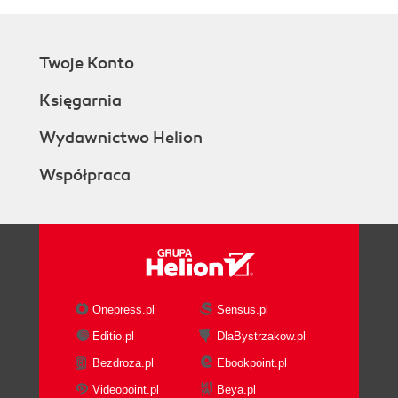
Twoje Konto
Księgarnia
Wydawnictwo Helion
Współpraca
Onepress.pl
Sensus.pl
Editio.pl
DlaBystrzakow.pl
Bezdroza.pl
Ebookpoint.pl
Videopoint.pl
Beya.pl