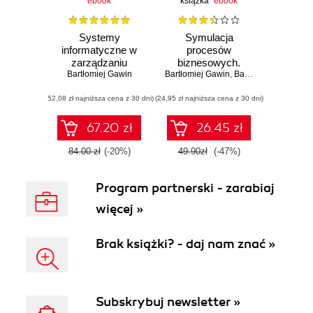
ebook
książka
ebook
Systemy
Symulacja
informatyczne w
procesów
zarządzaniu
biznesowych.
Bartłomiej Gawin
procesami
Bartłomiej Gawin
Standardy BPMS i
,
Bartosz Marcinkowski
Workflow
BPMN w praktyce
(52,08 zł najniższa cena z 30 dni)
(24,95 zł najniższa cena z 30 dni)
67.20 zł
26.45 zł
84.00 zł
(-20%)
49.90zł
(-47%)
Program partnerski - zarabiaj
więcej »
Brak książki? - daj nam znać »
Subskrybuj newsletter »