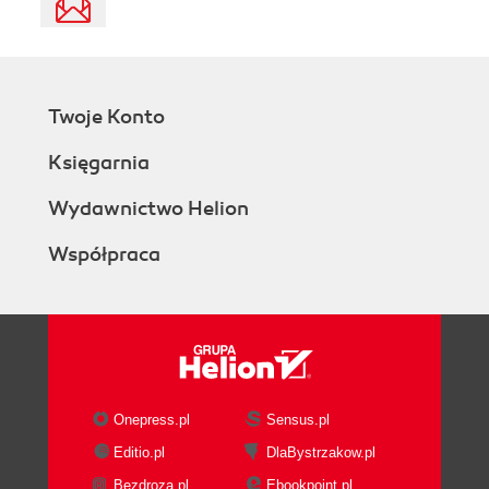
Twoje Konto
Księgarnia
Wydawnictwo Helion
Współpraca
Onepress.pl
Sensus.pl
Editio.pl
DlaBystrzakow.pl
Bezdroza.pl
Ebookpoint.pl