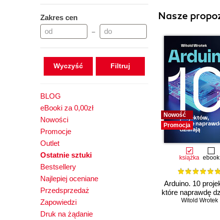
Nasze propoz
Zakres cen
–
Wyczyść
BLOG
eBooki za 0,00zł
Nowość
Nowości
Promocja
Promocje
Outlet
Ostatnie sztuki
książka
ebook
Bestsellery
Najlepiej oceniane
Arduino. 10 proje
Przedsprzedaż
które naprawdę dz
Witold Wrotek
Zapowiedzi
Druk na żądanie