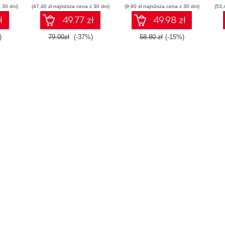
 30 dni)
(47,40 zł najniższa cena z 30 dni)
(9,90 zł najniższa cena z 30 dni)
(53,
ł
49.77 zł
49.98 zł
)
79.00zł
(-37%)
58.80 zł
(-15%)