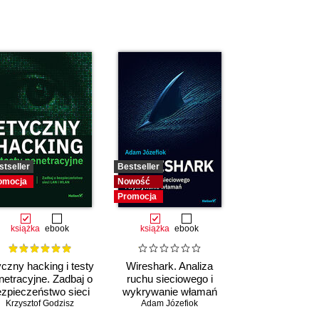
stseller
Bestseller
omocja
Nowość
Promocja
książka
ebook
książka
ebook
czny hacking i testy
Wireshark. Analiza
netracyjne. Zadbaj o
ruchu sieciowego i
zpieczeństwo sieci
wykrywanie włamań
Krzysztof Godzisz
LAN i WLAN
Adam Józefiok