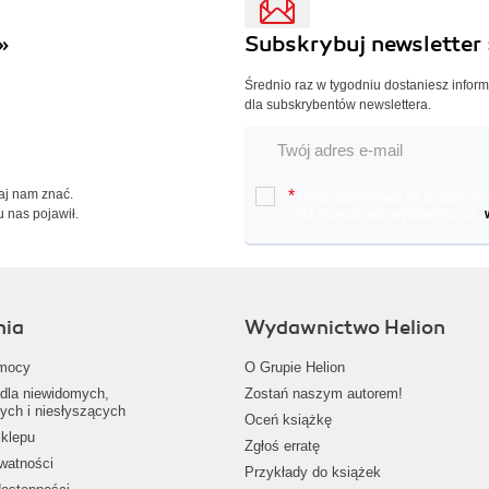
»
Subskrybuj newsletter 
Średnio raz w tygodniu dostaniesz infor
dla subskrybentów newslettera.
Daj nam znać.
*
Chcę otrzymywać na podany e-ma
u nas pojawił.
oraz nowościach wydawniczych.
nia
Wydawnictwo Helion
mocy
O Grupie Helion
dla niewidomych,
Zostań naszym autorem!
ych i niesłyszących
Oceń książkę
klepu
Zgłoś erratę
ywatności
Przykłady do książek