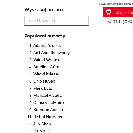
(34,20 zł najniższa cena z
Wyszukaj autora
35.91 z
57.00zł
(-37%
Popularni autorzy
Adam Józefiok
Anil Ananthaswamy
Witold Wrotek
Aurélien Géron
Witold Krieser
Chip Huyen
Mark Lutz
Michael Albada
Chrissy LeMaire
Brandon Abshire
Rishal Hurbans
Jun Shan
Haibin Li