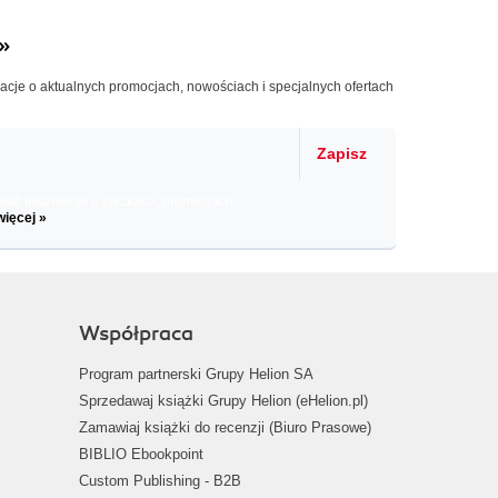
»
macje o aktualnych promocjach, nowościach i specjalnych ofertach
Zapisz
il informacje o zniżkach, promocjach
więcej »
Współpraca
Program partnerski Grupy Helion SA
Sprzedawaj książki Grupy Helion (eHelion.pl)
Zamawiaj książki do recenzji (Biuro Prasowe)
BIBLIO Ebookpoint
Custom Publishing - B2B