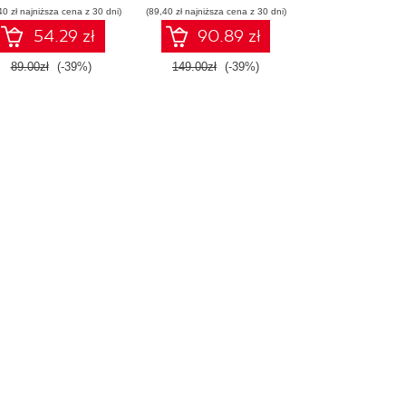
40 zł najniższa cena z 30 dni)
(89,40 zł najniższa cena z 30 dni)
54.29 zł
90.89 zł
89.00zł
(-39%)
149.00zł
(-39%)