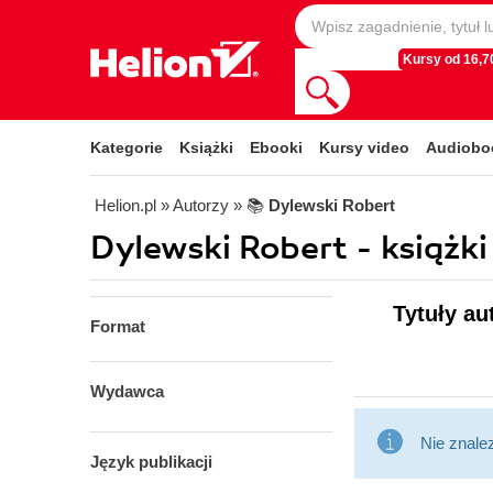
Kursy od 16,70
Kategorie
Książki
Ebooki
Kursy video
Audiobo
Helion.pl
» Autorzy
» 📚
Dylewski Robert
Dylewski Robert - książki
Tytuły au
Format
Wydawca
Nie znale
Język publikacji