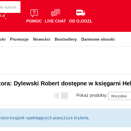
 zł
POMOC
LIVE CHAT
OD O,OOZŁ
oki
Promocje
Nowości
Bestsellery
Darmowe ebooki
tora: Dylewski Robert dostępne w księgarni He
Pokaż produkty:
Wszystkie
ziono książek spełniających powyższe kryteria.