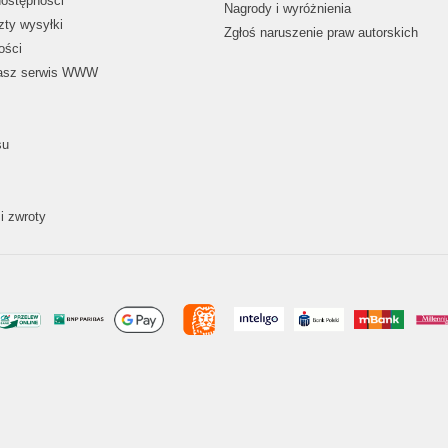
dostępności
Nagrody i wyróżnienia
zty wysyłki
Zgłoś naruszenie praw autorskich
ości
nasz serwis WWW
su
i zwroty