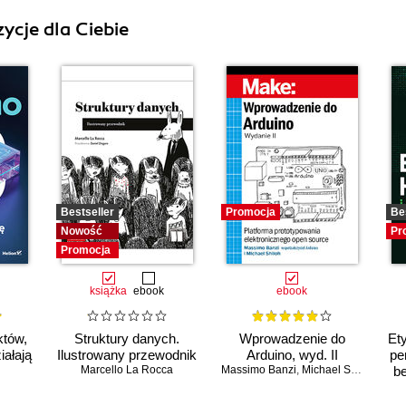
ycje dla Ciebie
Bestseller
Promocja
Be
Nowość
Pr
Promocja
książka
ebook
ebook
któw,
Struktury danych.
Wprowadzenie do
Ety
iałają
Ilustrowany przewodnik
Arduino, wyd. II
pe
Marcello La Rocca
Massimo Banzi
,
Michael Shiloh
be