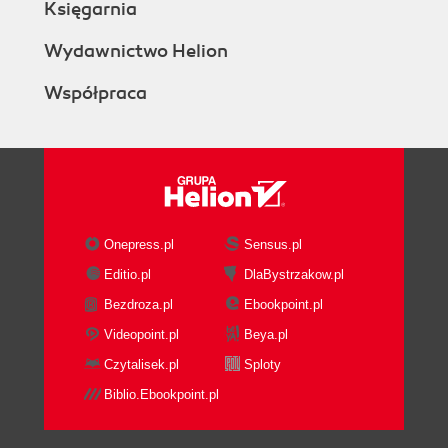
Księgarnia
Wydawnictwo Helion
Współpraca
Onepress.pl
Sensus.pl
Editio.pl
DlaBystrzakow.pl
Bezdroza.pl
Ebookpoint.pl
Videopoint.pl
Beya.pl
Czytalisek.pl
Sploty
Biblio.Ebookpoint.pl