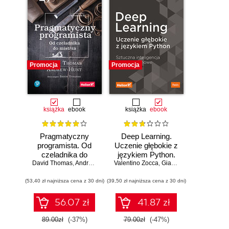
Promocja
Promocja
książka
ebook
książka
ebook
Pragmatyczny
Deep Learning.
programista. Od
Uczenie głębokie z
czeladnika do
językiem Python.
mistrza. Wydanie II
David Thomas
,
Andrew Hunt
Valentino Zocca
Sztuczna
,
Gianmario Spacagna
,
D
inteligencja i sieci
(53,40 zł najniższa cena z 30 dni)
(39,50 zł najniższa cena z 30 dni)
neuronowe
56.07 zł
41.87 zł
89.00zł
(-37%)
79.00zł
(-47%)