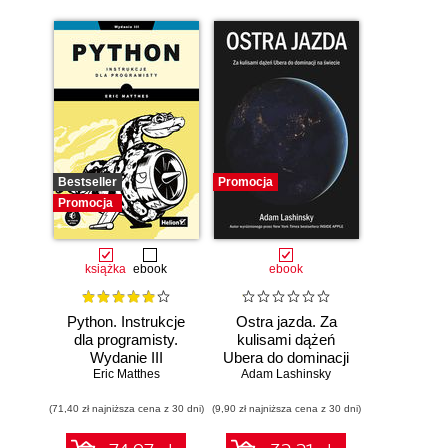
Bestseller
Promocja
Promocja
książka
ebook
ebook
Python. Instrukcje
Ostra jazda. Za
dla programisty.
kulisami dążeń
Wydanie III
Ubera do dominacji
Eric Matthes
Adam Lashinsky
na świecie
(71,40 zł najniższa cena z 30 dni)
(9,90 zł najniższa cena z 30 dni)