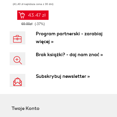
działaniu
(41,40 zł najniższa cena z 30 dni)
współczesnej
sztucznej
inteligencji
43.47 zł
69.00zł
(-37%)
Program partnerski - zarabiaj
więcej »
Brak książki? - daj nam znać »
Subskrybuj newsletter »
Twoje Konto