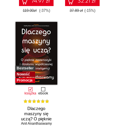
74.97 zł
32.21 zł
119.00zł
(-37%)
37.89 zł
(-15%)
Bestseller
Nowość
Promocja
książka
ebook
Dlaczego
maszyny się
uczą? O pięknie
Anil Ananthaswamy
matematyki i