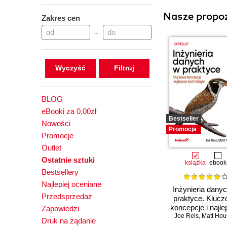
Nasze propoz
Zakres cen
–
Wyczyść
BLOG
eBooki za 0,00zł
Bestseller
Nowości
Promocja
Promocje
Outlet
Ostatnie sztuki
książka
ebook
Bestsellery
Najlepiej oceniane
Inżynieria dany
Przedsprzedaż
praktyce. Kluc
koncepcje i najl
Zapowiedzi
Joe Reis
technologie
,
Matt Hou
Druk na żądanie