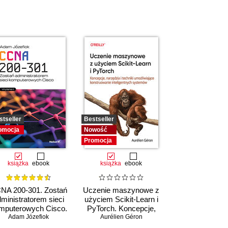
stseller
Bestseller
omocja
Nowość
Promocja
książka
ebook
książka
ebook
NA 200-301. Zostań
Uczenie maszynowe z
ministratorem sieci
użyciem Scikit-Learn i
mputerowych Cisco.
PyTorch. Koncepcje,
Adam Józefiok
Wydanie II
narzędzia i techniki
Aurélien Géron
umożliwiające