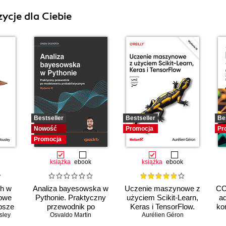
ycje dla Ciebie
Bestseller
Bestseller
Be
Nowość
Promocja
Pr
Promocja
książka
ebook
książka
ebook
ch w
Analiza bayesowska w
Uczenie maszynowe z
CC
zowe
Pythonie. Praktyczny
użyciem Scikit-Learn,
ad
epsze
przewodnik po
Keras i TensorFlow.
ko
sley
modelowaniu
Osvaldo Martin
Aurélien Géron
Wydanie III
probabilistycznym.