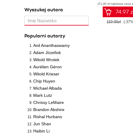
(71,40 zł najniższa cena z
Wyszukaj autora
74.97 z
119.00zł
(-37%
Popularni autorzy
Anil Ananthaswamy
Adam Józefiok
Witold Wrotek
Aurélien Géron
Witold Krieser
Chip Huyen
Michael Albada
Mark Lutz
Chrissy LeMaire
Brandon Abshire
Rishal Hurbans
Jun Shan
Haibin Li