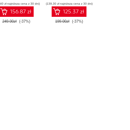
40 zł najniższa cena z 30 dni)
(139,30 zł najniższa cena z 30 dni)
konstruowanie
inteligentnych
156.87 zł
125.37 zł
systemów
249.00zł
(-37%)
199.00zł
(-37%)