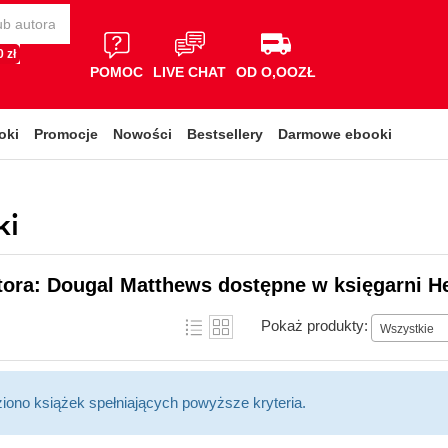
 zł
POMOC
LIVE CHAT
OD O,OOZŁ
oki
Promocje
Nowości
Bestsellery
Darmowe ebooki
ki
tora: Dougal Matthews dostępne w księgarni H
Pokaż produkty:
Wszystkie
ziono książek spełniających powyższe kryteria.