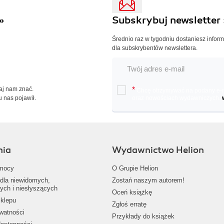
»
Subskrybuj newsletter 
Średnio raz w tygodniu dostaniesz infor
dla subskrybentów newslettera.
Daj nam znać.
*
Chcę otrzymywać na podany e-ma
u nas pojawił.
oraz nowościach wydawniczych.
nia
Wydawnictwo Helion
mocy
O Grupie Helion
dla niewidomych,
Zostań naszym autorem!
ych i niesłyszących
Oceń książkę
klepu
Zgłoś erratę
ywatności
Przykłady do książek