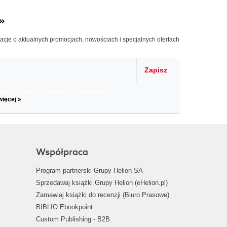
»
macje o aktualnych promocjach, nowościach i specjalnych ofertach
Zapisz
il informacje o zniżkach, promocjach
więcej »
Współpraca
Program partnerski Grupy Helion SA
Sprzedawaj książki Grupy Helion (eHelion.pl)
Zamawiaj książki do recenzji (Biuro Prasowe)
BIBLIO Ebookpoint
Custom Publishing - B2B