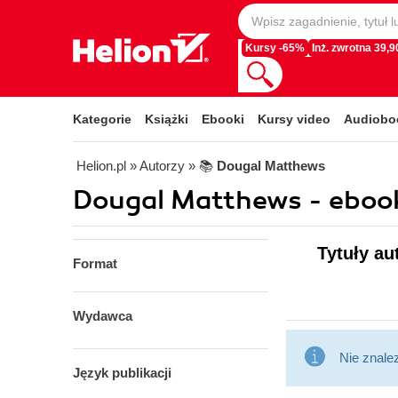
Kursy -65%
Inż. zwrotna 39,90
Kategorie
Książki
Ebooki
Kursy video
Audiobo
Helion.pl
» Autorzy
» 📚
Dougal Matthews
Dougal Matthews - eboo
Tytuły au
Format
Wydawca
Nie znale
Język publikacji