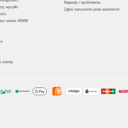
dostępności
Nagrody i wyróżnienia
zty wysyłki
Zgłoś naruszenie praw autorskich
ości
nasz serwis WWW
su
i zwroty