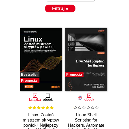
Filtruj »
Bestseller
Promocja
Promocja
książka
ebook
ebook
Linux. Zostań
Linux Shell
mistrzem skryptów
Scripting for
powłoki. Najlepszy
Hackers. Automate