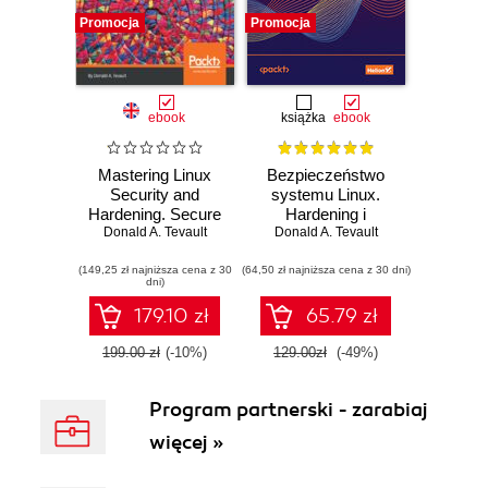
Promocja
Promocja
ebook
książka
ebook
Mastering Linux
Bezpieczeństwo
Security and
systemu Linux.
Hardening. Secure
Hardening i
your Linux server
Donald A. Tevault
najnowsze techniki
Donald A. Tevault
and protect it from
zabezpieczania
(149,25 zł najniższa cena z 30
intruders, malware
(64,50 zł najniższa cena z 30 dni)
przed
dni)
attacks, and other
cyberatakami.
external threats
Wydanie III
179.10 zł
65.79 zł
199.00 zł
(-10%)
129.00zł
(-49%)
Program partnerski - zarabiaj
więcej »