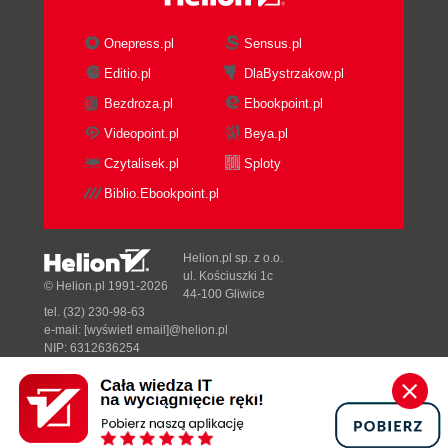
Onepress.pl
Sensus.pl
Editio.pl
DlaBystrzakow.pl
Bezdroza.pl
Ebookpoint.pl
Videopoint.pl
Beya.pl
Czytalisek.pl
Sploty
Biblio.Ebookpoint.pl
Helion.pl sp. z o.o.
ul. Kościuszki 1c
© Helion.pl 1991-2026
44-100 Gliwice
tel. (32) 230-98-63
e-mail:
[wyświetl email]@helion.pl
NIP: 6312636254
Regon: 241989027
Designed with ♥ by
Tonik.pl