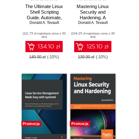
The Ultimate Linux
Mastering Linux
Shell Scripting
Security and
Guide. Automate,
Hardening. A
Donald A. Tevault
Optimize, and
practical guide to
Donald A. Tevault
Empower tasks
protecting your
(111,75 zł najniższa cena z 30
with Linux Shell
(104,25 zł najniższa cena z 30
Linux system from
dni)
dni)
Scripting
cyber attacks -
Third Edition
134.10 zł
125.10 zł
149.00 zł
(-10%)
139.00 zł
(-10%)
Promocja
Promocja