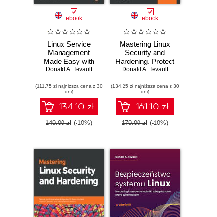
ebook
ebook
Linux Service
Mastering Linux
Management
Security and
Made Easy with
Hardening. Protect
Donald A. Tevault
systemd.
Donald A. Tevault
your Linux
Advanced
systems from
(111,75 zł najniższa cena z 30
techniques to
(134,25 zł najniższa cena z 30
intruders, malware
dni)
dni)
effectively
attacks, and other
manage, control,
cyber threats -
134.10 zł
161.10 zł
and monitor Linux
Second Edition
systems and
149.00 zł
(-10%)
179.00 zł
(-10%)
services