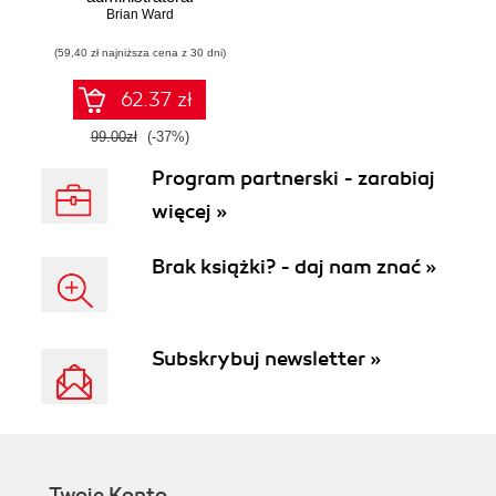
Wydanie III
Brian Ward
(59,40 zł najniższa cena z 30 dni)
62.37 zł
99.00zł
(-37%)
Program partnerski - zarabiaj
więcej »
Brak książki? - daj nam znać »
Subskrybuj newsletter »
Twoje Konto