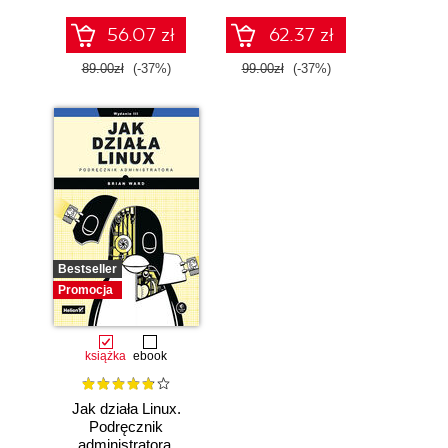
56.07 zł
62.37 zł
89.00zł
(-37%)
99.00zł
(-37%)
Bestseller
Promocja
książka
ebook
Jak działa Linux.
Podręcznik
administratora.