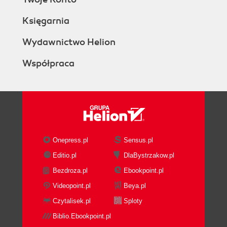
Księgarnia
Wydawnictwo Helion
Współpraca
Onepress.pl
Sensus.pl
Editio.pl
DlaBystrzakow.pl
Bezdroza.pl
Ebookpoint.pl
Videopoint.pl
Beya.pl
Czytalisek.pl
Sploty
Biblio.Ebookpoint.pl