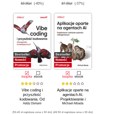
59.90zł
(-40%)
87.00zł
(-37%)
Bestseller
Bestseller
Nowość
Nowość
Promocja
Promocja
książka
ebook
książka
ebook
Vibe coding i
Aplikacje oparte na
przyszłość
agentach AI.
kodowania. Od
Projektowanie i
programisty do
Addy Osmani
Michael Albada
wdrażanie
dewelopera ery AI
systemów
(53,40 zł najniższa cena z 30 dni)
(49,50 zł najniższa cena z 30 dni)
wieloagentowych