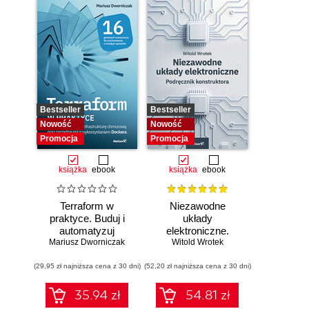
Bestseller
Bestseller
Nowość
Nowość
Promocja
Promocja
książka
ebook
książka
ebook
Terraform w
Niezawodne
praktyce. Buduj i
układy
automatyzuj
elektroniczne.
Mariusz Dworniczak
infrastrukturę
Witold Wrotek
Podręcznik
chmurową oraz
konstruktora
(29,95 zł najniższa cena z 30 dni)
zarządzaj nią z
(52,20 zł najniższa cena z 30 dni)
wykorzystaniem
Dockera
35.94 zł
54.81 zł