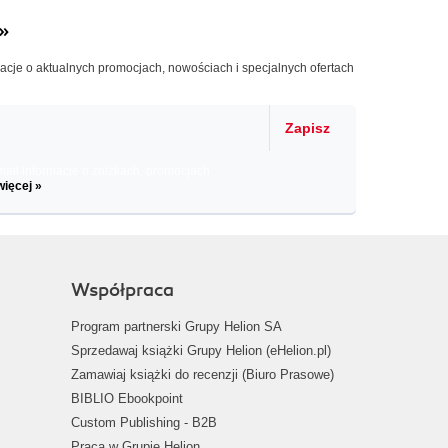
»
macje o aktualnych promocjach, nowościach i specjalnych ofertach
Zapisz
il informacje o zniżkach, promocjach
więcej »
Współpraca
Program partnerski Grupy Helion SA
Sprzedawaj książki Grupy Helion (eHelion.pl)
Zamawiaj książki do recenzji (Biuro Prasowe)
BIBLIO Ebookpoint
Custom Publishing - B2B
Praca w Grupie Helion