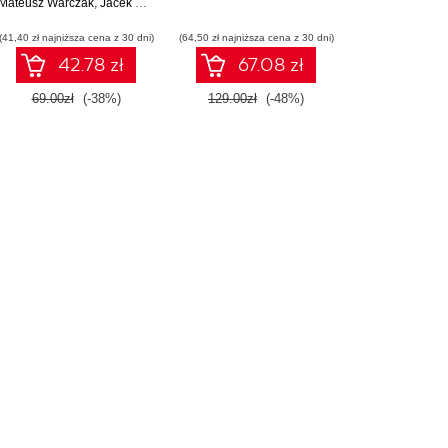
aciej Grabek
Mateusz Warczak
5.0
,
Jacek Matulewski
,
Jacek Matulewski
,
Rafał Pawłaszek
,
Piotr Sybilski
,
Dawid Boryck
(41,40 zł najniższa cena z 30 dni)
(64,50 zł najniższa cena z 30 dni)
42.78 zł
67.08 zł
69.00zł
(-38%)
129.00zł
(-48%)