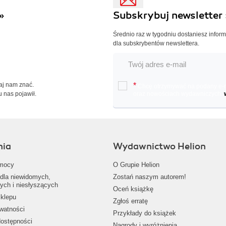
»
Subskrybuj newsletter 
Średnio raz w tygodniu dostaniesz infor
dla subskrybentów newslettera.
Daj nam znać.
*
Chcę otrzymywać na podany e-ma
u nas pojawił.
oraz nowościach wydawniczych.
nia
Wydawnictwo Helion
mocy
O Grupie Helion
dla niewidomych,
Zostań naszym autorem!
ych i niesłyszących
Oceń książkę
klepu
Zgłoś erratę
ywatności
Przykłady do książek
dostępności
Nagrody i wyróżnienia