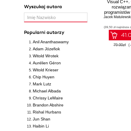
Visual C++.
Wyszukaj autora
rozwiązan
programistów
Jacek Matulewsk
(39,50 zł najniższa 
Popularni autorzy
41.0
Anil Ananthaswamy
79.00zł
(
Adam Józefiok
Witold Wrotek
Aurélien Géron
Witold Krieser
Chip Huyen
Mark Lutz
Michael Albada
Chrissy LeMaire
Brandon Abshire
Rishal Hurbans
Jun Shan
Haibin Li