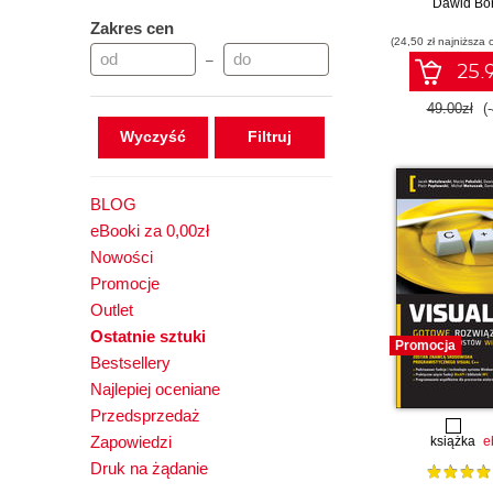
interaktywnych
Dawid Bor
internetowych
Zakres cen
(24,50 zł najniższa 
Studi
–
25.9
49.00zł
(
Wyczyść
BLOG
eBooki za 0,00zł
Nowości
Promocje
Outlet
Ostatnie sztuki
Promocja
Bestsellery
Najlepiej oceniane
Przedsprzedaż
Zapowiedzi
książka
e
Druk na żądanie