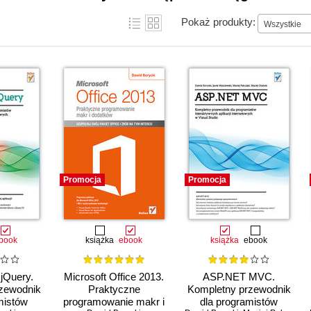
Pokaż produkty:
Wszystkie
Promocja
Promocja
book
książka
ebook
książka
ebook
 jQuery.
Microsoft Office 2013.
ASP.NET MVC.
zewodnik
Praktyczne
Kompletny przewodnik
mistów
programowanie makr i
dla programistów