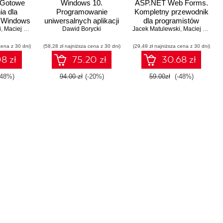
 Gotowe
Windows 10.
ASP.NET Web Forms.
ia dla
Programowanie
Kompletny przewodnik
 Windows
uniwersalnych aplikacji
dla programistów
i
,
Maciej Pakulski
,
Dawid Borycki
Dawid Borycki
mobilnych
,
Bartosz Biały
,
Piotr Pepłowski
Jacek Matulewski
interaktywnych aplikacji
,
Michał Matuszak
,
Maciej Grabek
,
internetowych w Visual
cena z 30 dni)
(58,28 zł najniższa cena z 30 dni)
(29,49 zł najniższa cena z 30 dni)
Studio
8 zł
75.20 zł
30.68 zł
-48%)
94.00 zł
(-20%)
59.00zł
(-48%)