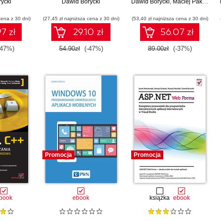
 aplikacji
ycki
Dawid Borycki
dodatków
Dawid Borycki
interaktywnych aplikacji
,
Maciej Pakulski
,
M
 w Visual
internetowych w Visual
cena z 30 dni)
o
(27,45 zł najniższa cena z 30 dni)
(53,40 zł najniższa cena z 30 dni)
Studio
7 zł
29.10 zł
56.07 zł
-47%)
54.90zł
(-47%)
89.00zł
(-37%)
Promocja
Promocja
book
ebook
książka
ebook