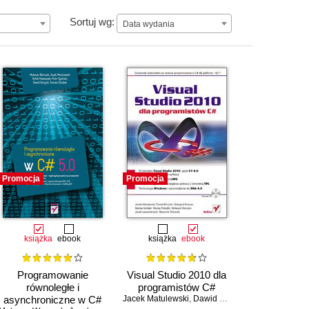
Data wydania
Sortuj wg:
Data wydania
Promocja
Promocja
książka
ebook
książka
ebook
Programowanie
Visual Studio 2010 dla
równoległe i
programistów C#
asynchroniczne w C#
Jacek Matulewski
,
Dawid Borycki
,
Mateusz Warcz