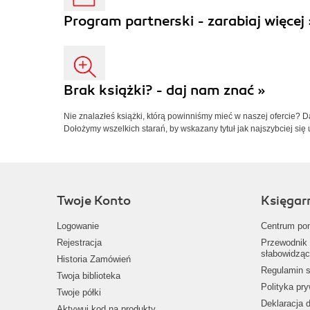
Program partnerski - zarabiaj więcej 
Brak książki? - daj nam znać »
Nie znalazłeś książki, którą powinniśmy mieć w naszej ofercie? 
Dołożymy wszelkich starań, by wskazany tytuł jak najszybciej się 
Twoje Konto
Księgar
Logowanie
Centrum po
Rejestracja
Przewodnik 
słabowidząc
Historia Zamówień
Regulamin s
Twoja biblioteka
Polityka pr
Twoje półki
Deklaracja 
Aktywuj kod na produkty