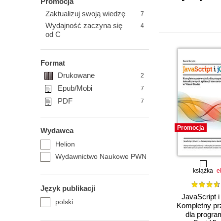
Promocja
Zaktualizuj swoją wiedzę
7
Wydajność zaczyna się
4
od C
Format
Drukowane
2
Epub/Mobi
7
PDF
7
Promocja
Wydawca
Helion
Wydawnictwo Naukowe PWN
książka
e
Język publikacji
JavaScript i
polski
Kompletny pr
dla progra