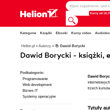
Kursy od 16,70
Kategorie
Książki
Ebooki
Kursy video
Audiobo
Helion.pl
» Autorzy
» 📚
Dawid Borycki
Dawid Borycki - książki, 
Podkategorie:
Dawid Boryc
Programowanie
internetowych
Web development
trzech kursów
Biznes IT
Systemy operacyjne
Tytuły au