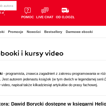
 zł
POMOC
LIVE CHAT
OD O,OOZŁ
oki
Promocje
Nowości
Bestsellery
Darmowe ebooki
ebooki i kursy video
ki
- programista, znawca zagadnień z zakresu programowania w różn
. Jest autorem jedenastu książek (w tym dwóch w legendarnej serii
 video, napisał także kilkadziesiąt artykułów do prasy fachowej.
tora: Dawid Borycki dostępne w księgarni Heli