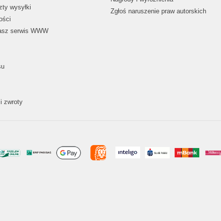
zty wysyłki
Zgłoś naruszenie praw autorskich
ości
nasz serwis WWW
su
i zwroty