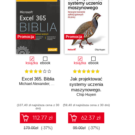
Promocja
Promocja
książka
ebook
książka
ebook
Excel 365. Biblia
Jak projektować
Michael Alexander
,
Dick Kusleika
systemy uczenia
maszynowego.
Chip Huyen
Iteracyjne
tworzenie aplikacji
(107,40 zł najniższa cena z 30
(59,40 zł najniższa cena z 30 dni)
gotowych do pracy
dni)
112.77 zł
62.37 zł
179.00zł
(-37%)
99.00zł
(-37%)