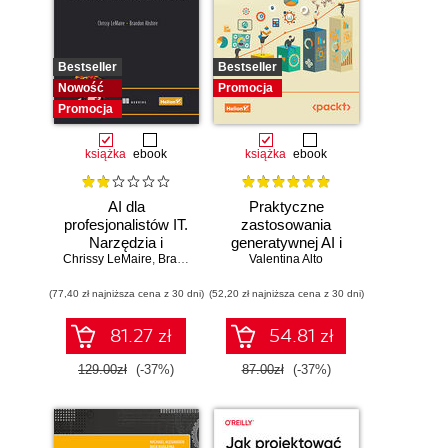
Bestseller
Bestseller
Nowość
Promocja
Promocja
książka
ebook
książka
ebook
AI dla
Praktyczne
profesjonalistów IT.
zastosowania
Narzędzia i
generatywnej AI i
Chrissy LeMaire
techniki
,
Brandon Abshire
Valentina Alto
ChatGPT.
zwiększające
Wykorzystaj
(77,40 zł najniższa cena z 30 dni)
produktywność
(52,20 zł najniższa cena z 30 dni)
potencjał inżynierii
promptów z
technologiami
81.27 zł
54.81 zł
OpenAI dla
zwiększenia
129.00zł
(-37%)
87.00zł
(-37%)
produktywności i
kreatywności.
Wydanie II