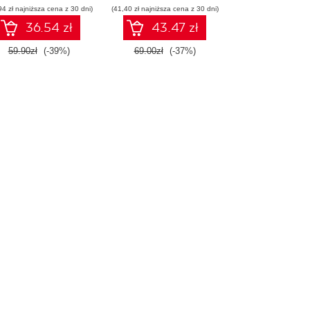
94 zł najniższa cena z 30 dni)
(41,40 zł najniższa cena z 30 dni)
36.54 zł
43.47 zł
59.90zł
(-39%)
69.00zł
(-37%)