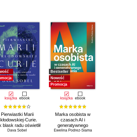
wość
Bestseller
omocja
Nowość
Promocja
książka
ebook
książka
ebook
Pierwiastki Marii
Marka osobista w
kłodowskiej-Curie.
czasach AI i
 blask radu oświetlił
generatywnego
drogę kobietom w
,
Daniel Slater
Dava Sobel
,
Peter Roelants
Ewelina Podrez-Siama
wyszukiwania
świecie nauki