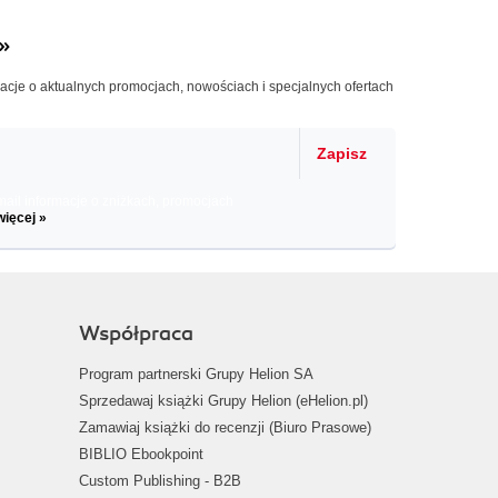
»
macje o aktualnych promocjach, nowościach i specjalnych ofertach
Zapisz
il informacje o zniżkach, promocjach
więcej »
Współpraca
Program partnerski Grupy Helion SA
Sprzedawaj książki Grupy Helion (eHelion.pl)
Zamawiaj książki do recenzji (Biuro Prasowe)
BIBLIO Ebookpoint
Custom Publishing - B2B