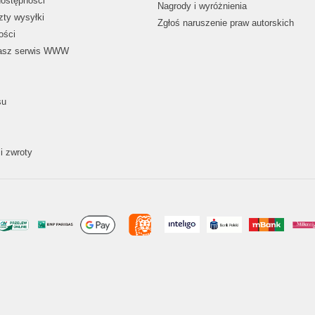
dostępności
Nagrody i wyróżnienia
zty wysyłki
Zgłoś naruszenie praw autorskich
ości
nasz serwis WWW
su
i zwroty