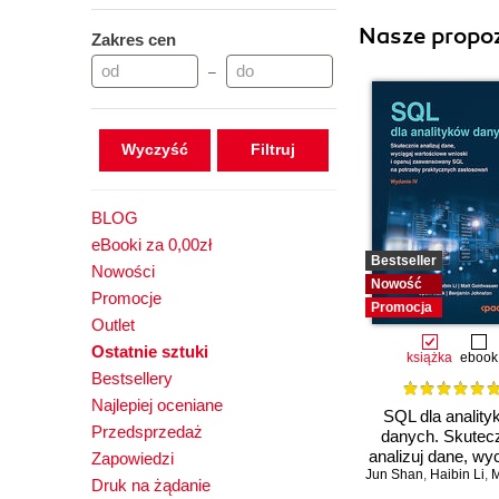
Nasze propoz
Zakres cen
–
Wyczyść
BLOG
eBooki za 0,00zł
Bestseller
Nowości
Nowość
Promocje
Promocja
Outlet
Ostatnie sztuki
książka
ebook
Bestsellery
Najlepiej oceniane
SQL dla anality
Przedsprzedaż
danych. Skutec
analizuj dane, wy
Zapowiedzi
Jun Shan
wartościowe wnio
,
Haibin Li
,
Matt
Druk na żądanie
opanuj zaawans