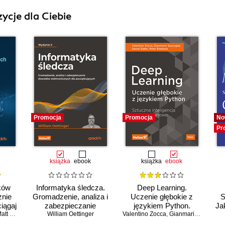
ycje dla Ciebie
Promocja
Promocja
No
Pr
książka
ebook
książka
ebook
ków
Informatyka śledcza.
Deep Learning.
znie
Gromadzenie, analiza i
Uczenie głębokie z
S
ciągaj
zabezpieczanie
językiem Python.
Jak
ski i
 Goldwasser
,
Upom Malik
William Oettinger
dowodów
,
Benjamin Johnston
Valentino Zocca
Sztuczna inteligencja i
,
Gianmario Spacagna
owany
elektronicznych dla
sieci neuronowe