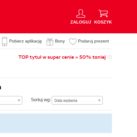
ZALOGUJ
KOSZYK
Pobierz aplikację
Bony
Podaruj prezent
TOP tytuł w super cenie » 50% taniej
n
Data wydania
Sortuj wg:
Data wydania