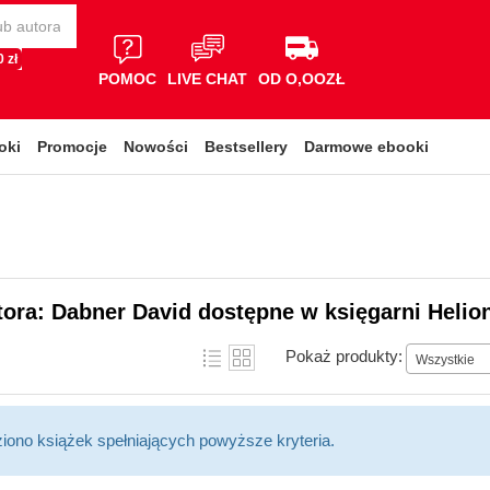
 zł
POMOC
LIVE CHAT
OD O,OOZŁ
oki
Promocje
Nowości
Bestsellery
Darmowe ebooki
tora: Dabner David dostępne w księgarni Helio
Pokaż produkty:
Wszystkie
ziono książek spełniających powyższe kryteria.