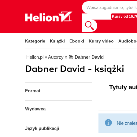
Kursy od 16,70
Kategorie
Książki
Ebooki
Kursy video
Audiobo
Helion.pl
» Autorzy
» 📚
Dabner David
Dabner David - książki
Tytuły au
Format
Wydawca
Nie znale
Język publikacji