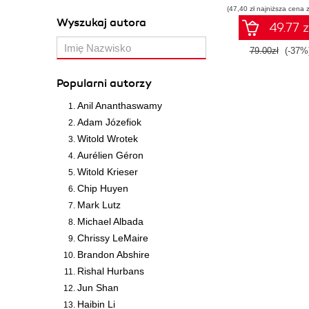
(47,40 zł najniższa cena z
SQL na potrze
Wyszukaj autora
praktycznyc
49.77 z
zastosowań. Wyd
IV
79.00zł
(-37%
Popularni autorzy
Anil Ananthaswamy
Adam Józefiok
Witold Wrotek
Aurélien Géron
Witold Krieser
Chip Huyen
Mark Lutz
Michael Albada
Chrissy LeMaire
Brandon Abshire
Rishal Hurbans
Jun Shan
Haibin Li