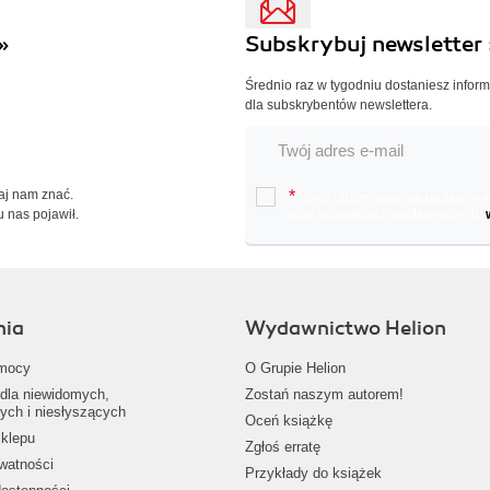
»
Subskrybuj newsletter 
Średnio raz w tygodniu dostaniesz infor
dla subskrybentów newslettera.
Daj nam znać.
*
Chcę otrzymywać na podany e-ma
u nas pojawił.
oraz nowościach wydawniczych.
nia
Wydawnictwo Helion
mocy
O Grupie Helion
dla niewidomych,
Zostań naszym autorem!
ych i niesłyszących
Oceń książkę
klepu
Zgłoś erratę
ywatności
Przykłady do książek