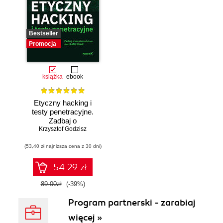
Bestseller
Promocja
książka
ebook
Etyczny hacking i
testy penetracyjne.
Zadbaj o
bezpieczeństwo
Krzysztof Godzisz
sieci LAN i WLAN
(53,40 zł najniższa cena z 30 dni)
54.29 zł
89.00zł
(-39%)
Program partnerski - zarabiaj
więcej »