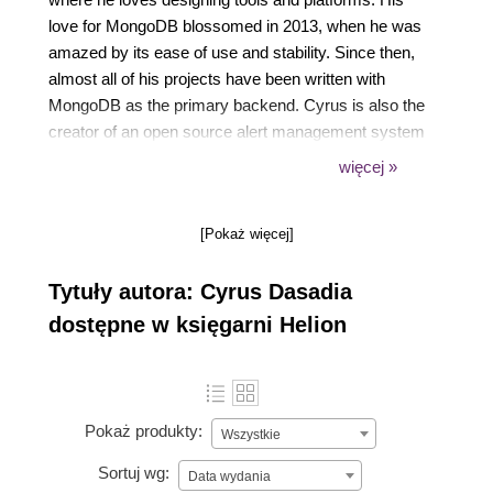
love for MongoDB blossomed in 2013, when he was
amazed by its ease of use and stability. Since then,
almost all of his projects have been written with
MongoDB as the primary backend. Cyrus is also the
creator of an open source alert management system
called CitoEngine. His spare time is devoted to
więcej »
trying to reverse-engineer software, playing
computer games, or increasing his silliness quotient
[Pokaż więcej]
by watching reruns of Monty Python.
Tytuły autora: Cyrus Dasadia
dostępne w księgarni Helion
Pokaż produkty:
Wszystkie
Sortuj wg:
Data wydania