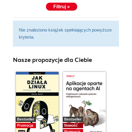
Filtruj »
Nie znaleziono książek spełniających powyższe
kryteria.
Nasze propozycje dla Ciebie
Bestseller
Bestseller
Promocja
Nowość
Promocja