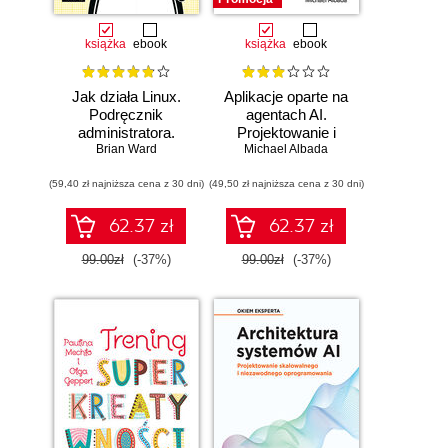
książka
ebook
książka
ebook
Jak działa Linux.
Aplikacje oparte na
Podręcznik
agentach AI.
administratora.
Projektowanie i
Wydanie III
Brian Ward
Michael Albada
wdrażanie
systemów
(59,40 zł najniższa cena z 30 dni)
(49,50 zł najniższa cena z 30 dni)
wieloagentowych
62.37 zł
62.37 zł
99.00zł
(-37%)
99.00zł
(-37%)