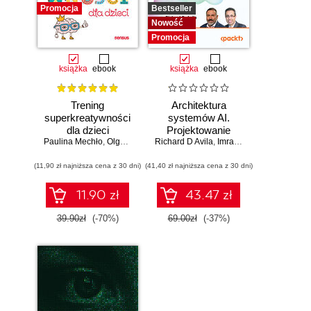
Promocja
Bestseller
Nowość
Promocja
książka
ebook
książka
ebook
Trening
Architektura
superkreatywności
systemów AI.
dla dzieci
Projektowanie
Paulina Mechło
,
Olga Geppert
Richard D Avila
skalowalnego i
,
Imran Ahmad
niezawodnego
(11,90 zł najniższa cena z 30 dni)
(41,40 zł najniższa cena z 30 dni)
oprogramowania
11.90 zł
43.47 zł
39.90zł
(-70%)
69.00zł
(-37%)