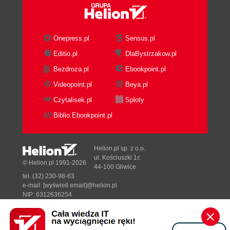
Onepress.pl
Sensus.pl
Editio.pl
DlaBystrzakow.pl
Bezdroza.pl
Ebookpoint.pl
Videopoint.pl
Beya.pl
Czytalisek.pl
Sploty
Biblio.Ebookpoint.pl
Helion.pl sp. z o.o.
ul. Kościuszki 1c
© Helion.pl 1991-2026
44-100 Gliwice
tel. (32) 230-98-63
e-mail:
[wyświetl email]@helion.pl
NIP: 6312636254
Regon: 241989027
Designed with ♥ by
Tonik.pl