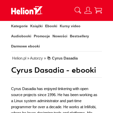
Kategorie
Książki
Ebooki
Kursy video
Audiobooki
Promocje
Nowości
Bestsellery
Darmowe ebooki
Helion.pl
» Autorzy
» 📚
Cyrus Dasadia
Cyrus Dasadia - ebooki
Cyrus Dasadia has enjoyed tinkering with open
source projects since 1996. He has been working as
a Linux system administrator and part-time
programmer for over a decade. He works at InMobi,
where he loves designing tools and platforms. His