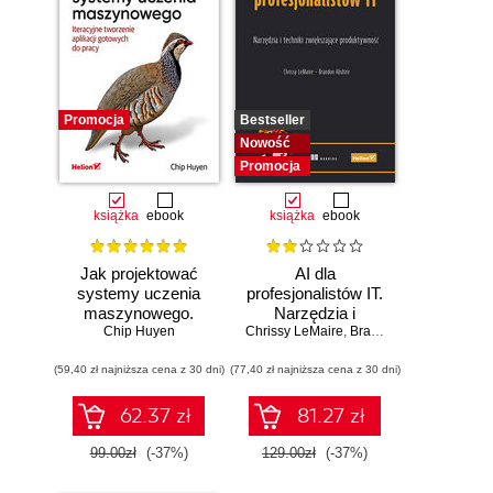
Promocja
Bestseller
Nowość
Promocja
książka
ebook
książka
ebook
Jak projektować
AI dla
systemy uczenia
profesjonalistów IT.
maszynowego.
Narzędzia i
Chip Huyen
Iteracyjne
Chrissy LeMaire
techniki
,
Brandon Abshire
tworzenie aplikacji
zwiększające
(59,40 zł najniższa cena z 30 dni)
gotowych do pracy
(77,40 zł najniższa cena z 30 dni)
produktywność
62.37 zł
81.27 zł
99.00zł
(-37%)
129.00zł
(-37%)