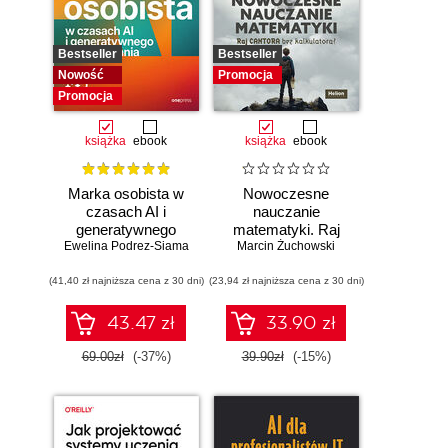
Bestseller
Bestseller
Nowość
Promocja
Promocja
książka
ebook
książka
ebook
Marka osobista w
Nowoczesne
czasach AI i
nauczanie
generatywnego
matematyki. Raj
Ewelina Podrez-Siama
wyszukiwania
Marcin Żuchowski
Cantora bez
kalkulatora?
(41,40 zł najniższa cena z 30 dni)
(23,94 zł najniższa cena z 30 dni)
43.47 zł
33.90 zł
69.00zł
(-37%)
39.90zł
(-15%)