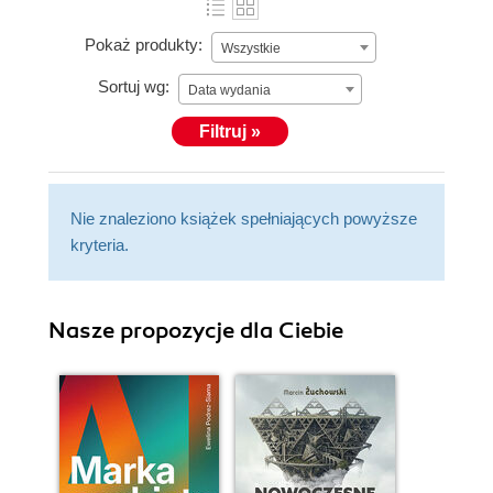
thousands of students for over a decade and has
extensive experience in delivering training—both in-
Pokaż produkty:
Wszystkie
class and online.
Sortuj wg:
Data wydania
Filtruj »
Nie znaleziono książek spełniających powyższe
kryteria.
Nasze propozycje dla Ciebie