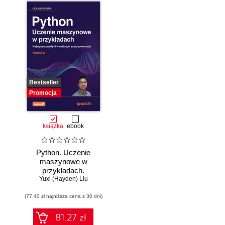
Bestseller
Promocja
książka
ebook
Python. Uczenie
maszynowe w
przykładach.
Najlepsze praktyki
Yuxi (Hayden) Liu
w realnych
(77,40 zł najniższa cena z 30 dni)
zastosowaniach.
Wydanie IV
81.27 zł