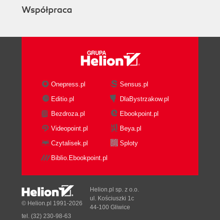
Współpraca
Onepress.pl
Sensus.pl
Editio.pl
DlaBystrzakow.pl
Bezdroza.pl
Ebookpoint.pl
Videopoint.pl
Beya.pl
Czytalisek.pl
Sploty
Biblio.Ebookpoint.pl
Helion.pl sp. z o.o.
ul. Kościuszki 1c
© Helion.pl 1991-2026
44-100 Gliwice
tel. (32) 230-98-63