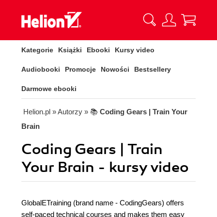
Kategorie
Książki
Ebooki
Kursy video
Audiobooki
Promocje
Nowości
Bestsellery
Darmowe ebooki
Helion.pl
» Autorzy
» 📚
Coding Gears | Train Your
Brain
Coding Gears | Train
Your Brain - kursy video
GlobalETraining (brand name - CodingGears) offers
self-paced technical courses and makes them easy