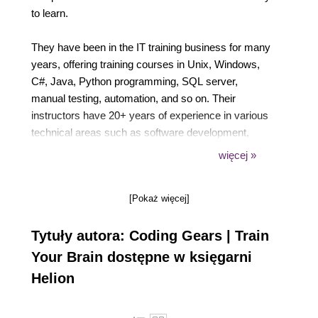
to learn.
They have been in the IT training business for many
years, offering training courses in Unix, Windows,
C#, Java, Python programming, SQL server,
manual testing, automation, and so on. Their
instructors have 20+ years of experience in various
technical areas such as software development,
software testing, Windows systems, and network
więcej »
administration, Unix/Linux systems and network
administration, virtualization technologies, storage,
[Pokaż więcej]
shell scripting, database management systems (MS
SQL Server, MySQL, IBM DB2, Cassandra),
Tytuły autora: Coding Gears | Train
containerization (Dockers), Mesos, Marathon,
Jenkins, Jira, Elastic Cloud Storage (ECS), Gluster
Your Brain dostępne w księgarni
file system, CoreOS, Ansible, and other areas.
Helion
CodingGears/GlobalETraining has mentored