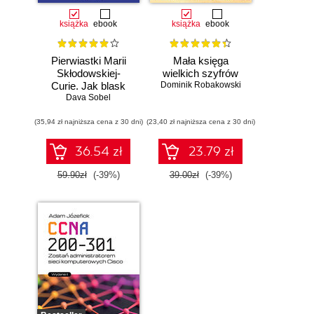
książka
ebook
książka
ebook
Pierwiastki Marii
Mała księga
Skłodowskiej-
wielkich szyfrów
Curie. Jak blask
Dominik Robakowski
radu oświetlił drogę
Dava Sobel
kobietom w
(35,94 zł najniższa cena z 30 dni)
świecie nauki
(23,40 zł najniższa cena z 30 dni)
36.54 zł
23.79 zł
59.90zł
(-39%)
39.00zł
(-39%)