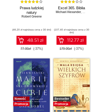
Prawa ludzkiej
Excel 365. Biblia
natury
Michael Alexander
,
Dick Kusleika
Robert Greene
(46,20 zł najniższa cena z 30 dni)
(107,40 zł najniższa cena z 30
dni)
48.51 zł
112.77 zł
77.00zł
(-37%)
179.00zł
(-37%)
Nowość
Bestseller
Promocja
Promocja