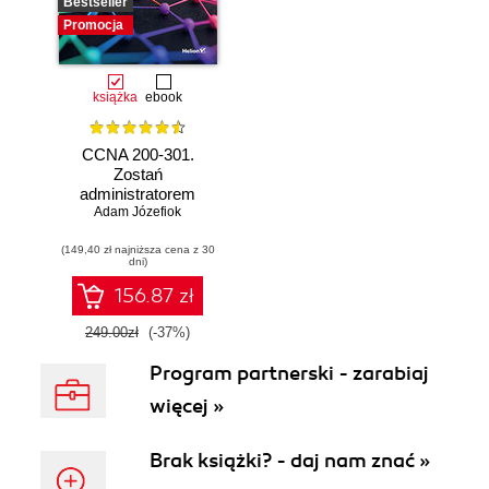
Bestseller
Promocja
książka
ebook
CCNA 200-301.
Zostań
administratorem
Adam Józefiok
sieci
komputerowych
(149,40 zł najniższa cena z 30
Cisco. Wydanie II
dni)
156.87 zł
249.00zł
(-37%)
Program partnerski - zarabiaj
więcej »
Brak książki? - daj nam znać »