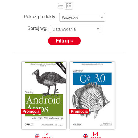
Pokaż produkty:
Wszystkie
Sortuj wg:
Data wydania
Filtruj »
Promocja
Promocja