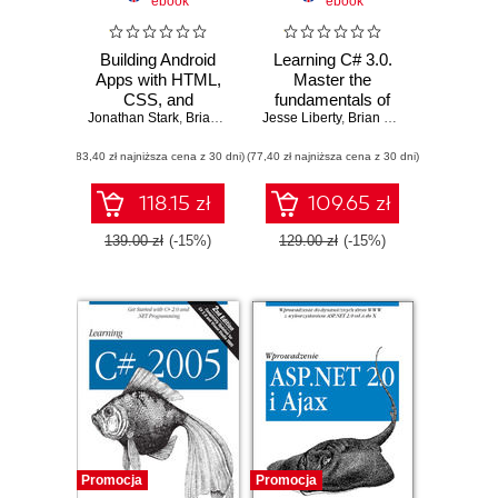
ebook
ebook
Building Android
Learning C# 3.0.
Apps with HTML,
Master the
CSS, and
fundamentals of
JavaScript. Making
Jonathan Stark
,
Brian Jepson
Jesse Liberty
,
Brian MacDonald
C# 3.0
,
Brian MacDonald
Native Apps with
(83,40 zł najniższa cena z 30 dni)
Standards-Based
(77,40 zł najniższa cena z 30 dni)
Web Tools. 2nd
Edition
118.15 zł
109.65 zł
139.00 zł
(-15%)
129.00 zł
(-15%)
Promocja
Promocja