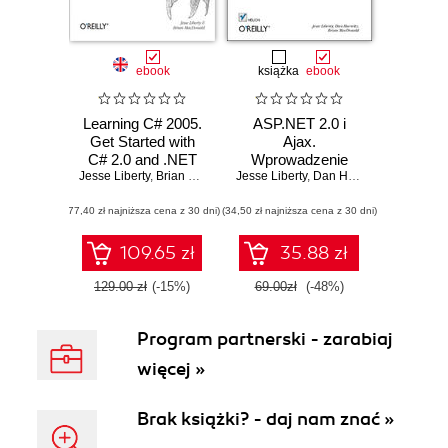
ebook
książka
ebook
Learning C# 2005.
ASP.NET 2.0 i
Get Started with
Ajax.
C# 2.0 and .NET
Wprowadzenie
Jesse Liberty
Programming. 2nd
,
Brian MacDonald
Jesse Liberty
,
Dan Hurwitz
,
Brian Mac
Edition
(77,40 zł najniższa cena z 30 dni)
(34,50 zł najniższa cena z 30 dni)
109.65 zł
35.88 zł
129.00 zł
(-15%)
69.00zł
(-48%)
Program partnerski - zarabiaj
więcej »
Brak książki? - daj nam znać »