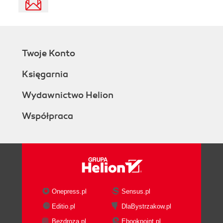
Twoje Konto
Księgarnia
Wydawnictwo Helion
Współpraca
Onepress.pl
Sensus.pl
Editio.pl
DlaBystrzakow.pl
Bezdroza.pl
Ebookpoint.pl