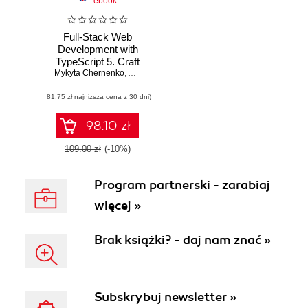
ebook
Full-Stack Web
Development with
TypeScript 5. Craft
Mykyta Chernenko
modern full-stack
,
Artem Korchunov
projects with Bun,
(81,75 zł najniższa cena z 30 dni)
PostgreSQL,
Svelte, TypeScript,
and OpenAI
98.10 zł
109.00 zł
(-10%)
Program partnerski - zarabiaj
więcej »
Brak książki? - daj nam znać »
Subskrybuj newsletter »