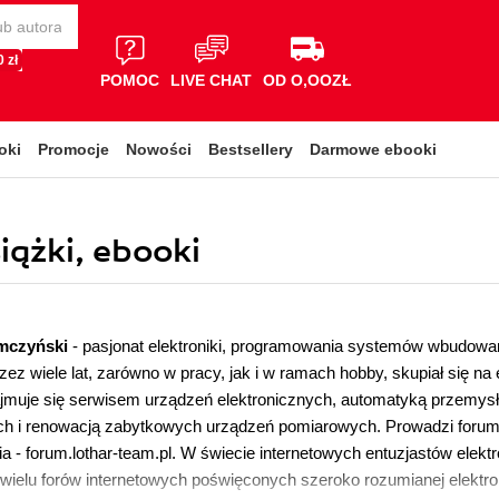
 zł
POMOC
LIVE CHAT
OD O,OOZŁ
oki
Promocje
Nowości
Bestsellery
Darmowe ebooki
iążki, ebooki
mczyński
- pasjonat elektroniki, programowania systemów wbudowa
Przez wiele lat, zarówno w pracy, jak i w ramach hobby, skupiał się n
muje się serwisem urządzeń elektronicznych, automatyką przemys
ch i renowacją zabytkowych urządzeń pomiarowych. Prowadzi forum d
 - forum.lothar-team.pl. W świecie internetowych entuzjastów elekt
wielu forów internetowych poświęconych szeroko rozumianej elektro