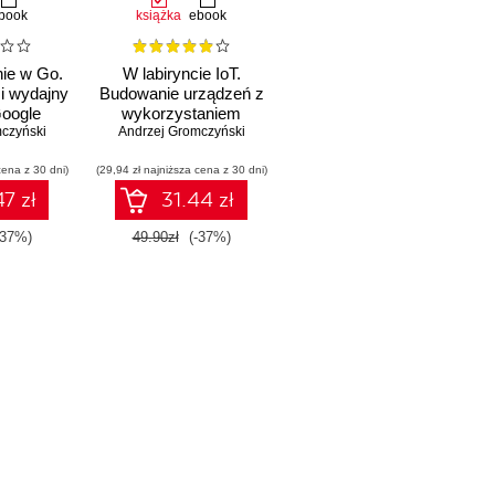
book
książka
ebook
ie w Go.
W labiryncie IoT.
 i wydajny
Budowanie urządzeń z
Google
wykorzystaniem
czyński
układów ESP8266 i
Andrzej Gromczyński
ESP32
cena z 30 dni)
(29,94 zł najniższa cena z 30 dni)
7 zł
31.44 zł
-37%)
49.90zł
(-37%)