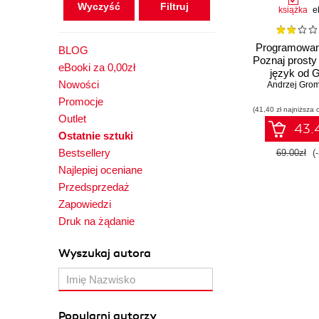
Wyczyść
książka
e
Programowan
BLOG
Poznaj prosty
eBooki za 0,00zł
język od 
Nowości
Andrzej Grom
Promocje
(41,40 zł najniższa 
Outlet
43.4
Ostatnie sztuki
Bestsellery
69.00zł
(
Najlepiej oceniane
Przedsprzedaż
Zapowiedzi
Druk na żądanie
Wyszukaj autora
Popularni autorzy