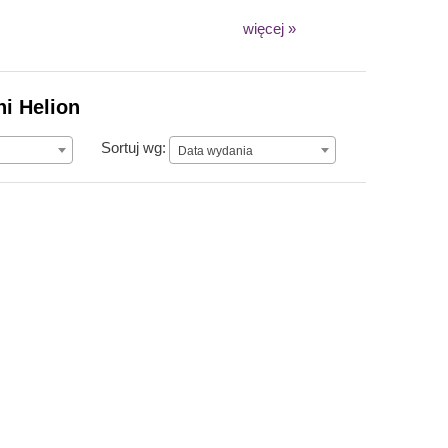
więcej »
ni Helion
Data wydania
Sortuj wg:
Data wydania