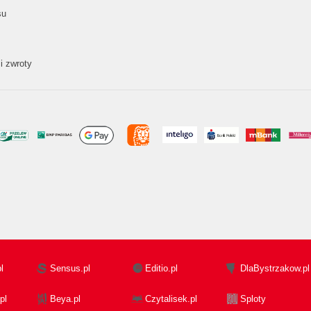
su
i zwroty
l
Sensus.pl
Editio.pl
DlaBystrzakow.pl
pl
Beya.pl
Czytalisek.pl
Sploty