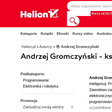
Kursy od 16,70
Kategorie
Książki
Ebooki
Kursy video
Audiobo
Helion.pl
» Autorzy
» 📚
Andrzej Gromczyński
Andrzej Gromczyński - ks
Podkategorie:
Andrzej Gro
Programowanie
inteligencji. 
Elektronika i robotyka
Zawodowo zaj
elektroniczny
Promocja
programowania
Zaktualizuj swoją wiedzę
2
uczestnikiem 