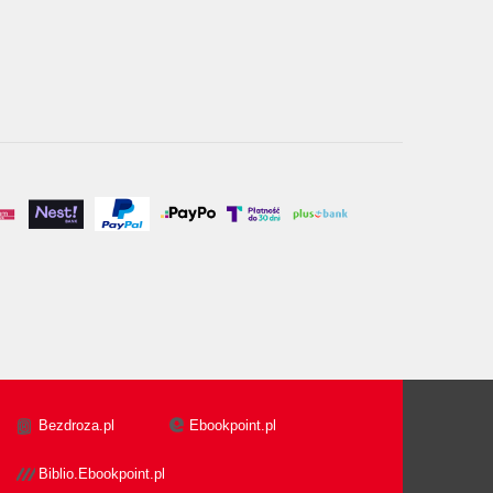
Bezdroza.pl
Ebookpoint.pl
Biblio.Ebookpoint.pl