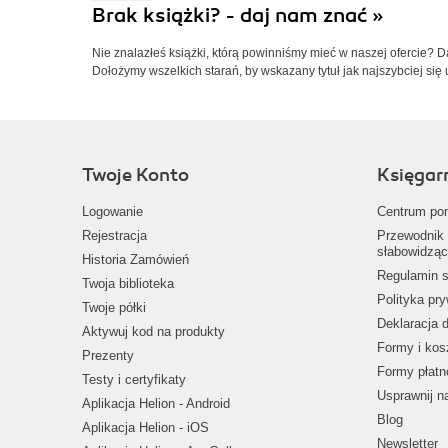
Brak książki? - daj nam znać »
Nie znalazłeś książki, którą powinniśmy mieć w naszej ofercie? 
Dołożymy wszelkich starań, by wskazany tytuł jak najszybciej się 
Twoje Konto
Księgar
Logowanie
Centrum po
Rejestracja
Przewodnik 
słabowidząc
Historia Zamówień
Regulamin s
Twoja biblioteka
Polityka pr
Twoje półki
Deklaracja 
Aktywuj kod na produkty
Formy i kos
Prezenty
Formy płatn
Testy i certyfikaty
Usprawnij 
Aplikacja Helion - Android
Blog
Aplikacja Helion - iOS
Newsletter