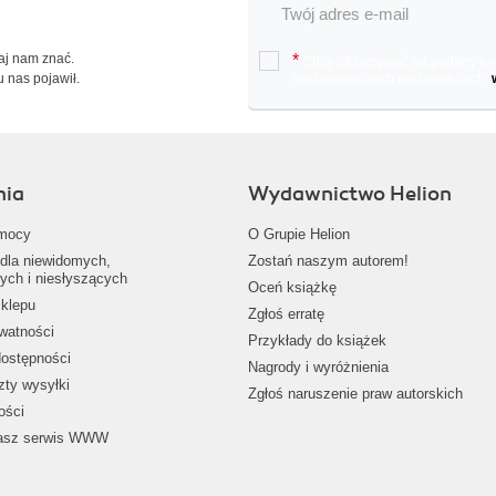
Daj nam znać.
*
Chcę otrzymywać na podany e-ma
u nas pojawił.
oraz nowościach wydawniczych.
nia
Wydawnictwo Helion
mocy
O Grupie Helion
dla niewidomych,
Zostań naszym autorem!
ych i niesłyszących
Oceń książkę
klepu
Zgłoś erratę
ywatności
Przykłady do książek
dostępności
Nagrody i wyróżnienia
zty wysyłki
Zgłoś naruszenie praw autorskich
ości
nasz serwis WWW