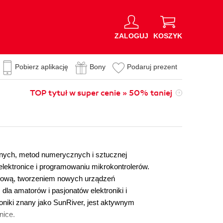
ZALOGUJ
KOSZYK
Pobierz aplikację
Bony
Podaruj prezent
TOP tytuł w super cenie » 50% taniej
nych, metod numerycznych i sztucznej
a elektronice i programowaniu mikrokontrolerów.
łową, tworzeniem nowych urządzeń
la amatorów i pasjonatów elektroniki i
roniki znany jako SunRiver, jest aktywnym
nice.