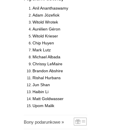
Anil Ananthaswamy
Adam Józefiok
Witold Wrotek
Aurélien Géron
Witold Krieser
Chip Huyen
Mark Lutz
Michael Albada
Chrissy LeMaire
Brandon Abshire
Rishal Hurbans
Jun Shan
Haibin Li
Matt Goldwasser
Upom Malik
Bony podarunkowe »