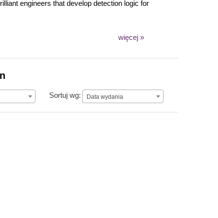
lliant engineers that develop detection logic for
więcej »
on
Data wydania
Sortuj wg:
Data wydania