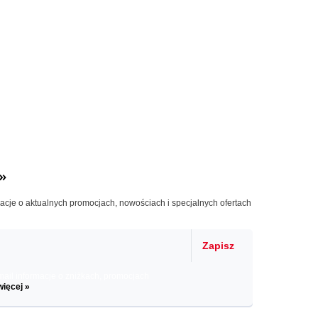
»
macje o aktualnych promocjach, nowościach i specjalnych ofertach
Zapisz
il informacje o zniżkach, promocjach
więcej »