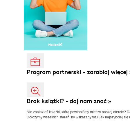
Program partnerski - zarabiaj więcej 
Brak książki? - daj nam znać »
Nie znalazłeś książki, którą powinniśmy mieć w naszej ofercie? 
Dołożymy wszelkich starań, by wskazany tytuł jak najszybciej się 