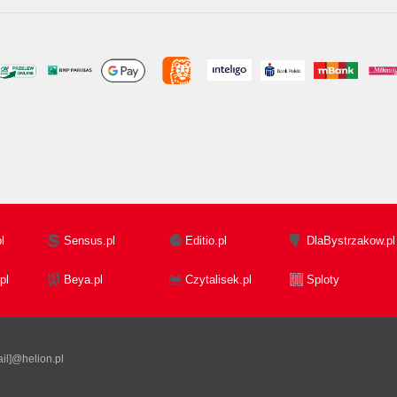
l
Sensus.pl
Editio.pl
DlaBystrzakow.pl
pl
Beya.pl
Czytalisek.pl
Sploty
il]@helion.pl