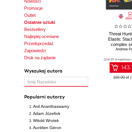
Nowości
Promocje
Outlet
ebo
Ostatnie sztuki
Bestsellery
Threat Hunt
Najlepiej oceniane
Elastic Stac
Przedsprzedaż
complex se
challenge
Andrew P
Zapowiedzi
integrated pr
Druk na żądanie
(119,25 zł najniższa 
detection, an
143.
Wyszukaj autora
159.00 zł
Popularni autorzy
Anil Ananthaswamy
Adam Józefiok
Witold Wrotek
Aurélien Géron