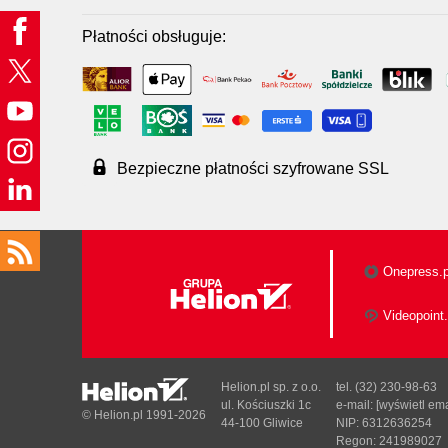
Płatności obsługuje:
Bezpieczne płatności szyfrowane SSL
Onepress.p
Videopoint.
Helion.pl sp. z o.o.
tel. (32) 230-98-63
ul. Kościuszki 1c
e-mail:
[wyświetl ema
© Helion.pl 1991-2026
44-100 Gliwice
NIP: 6312636254
Regon: 241989027