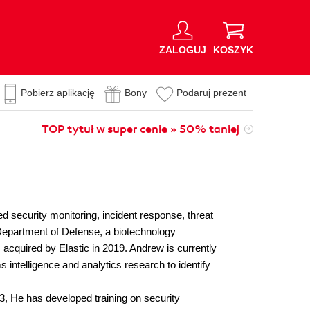
ZALOGUJ
KOSZYK
Pobierz aplikację
Bony
Podaruj prezent
TOP tytuł w super cenie » 50% taniej
 security monitoring, incident response, threat
s Department of Defense, a biotechnology
cquired by Elastic in 2019. Andrew is currently
intelligence and analytics research to identify
3, He has developed training on security