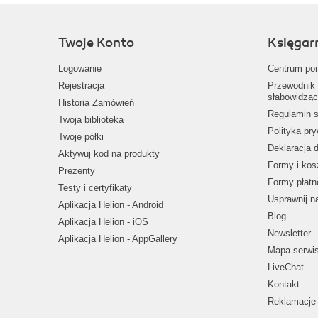
Twoje Konto
Księgar
Logowanie
Centrum po
Rejestracja
Przewodnik 
słabowidząc
Historia Zamówień
Regulamin s
Twoja biblioteka
Polityka pr
Twoje półki
Deklaracja 
Aktywuj kod na produkty
Formy i kos
Prezenty
Formy płatn
Testy i certyfikaty
Usprawnij 
Aplikacja Helion - Android
Blog
Aplikacja Helion - iOS
Newsletter
Aplikacja Helion - AppGallery
Mapa serwi
LiveChat
Kontakt
Reklamacje 