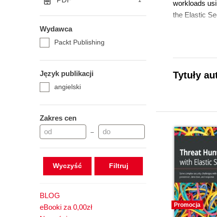
1
workloads usin
the Elastic Se
Wydawca
Packt Publishing
Język publikacji
Tytuły au
angielski
Zakres cen
–
Wyczyść
BLOG
Promocja
eBooki za 0,00zł