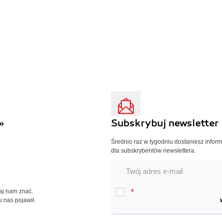
»
Subskrybuj newsletter 
Średnio raz w tygodniu dostaniesz infor
dla subskrybentów newslettera.
Daj nam znać.
*
Chcę otrzymywać na podany e-ma
u nas pojawił.
oraz nowościach wydawniczych.