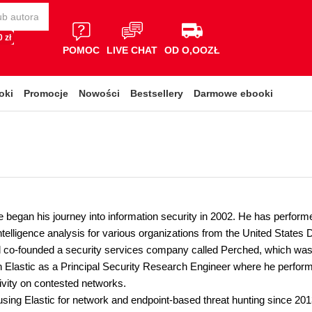
 zł
POMOC
LIVE CHAT
OD O,OOZŁ
oki
Promocje
Nowości
Bestsellery
Darmowe ebooki
began his journey into information security in 2002. He has performed
ntelligence analysis for various organizations from the United State
co-founded a security services company called Perched, which was a
 Elastic as a Principal Security Research Engineer where he performs 
ivity on contested networks.
sing Elastic for network and endpoint-based threat hunting since 201