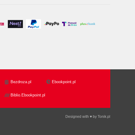
Bezdroza.pl
Ebookpoint.pl
Biblio.Ebookpoint.pl
Designed with ♥ by
Tonik.pl