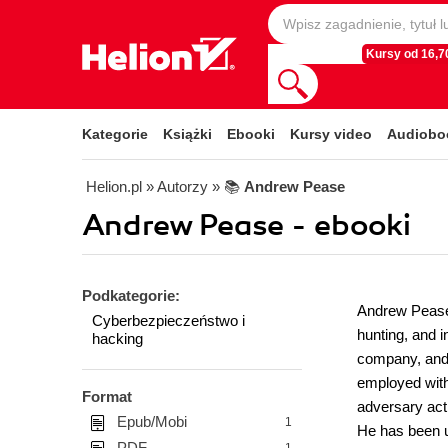
Kursy od 16,70
Kategorie
Książki
Ebooki
Kursy video
Audiobo
Helion.pl
» Autorzy
» 📚
Andrew Pease
Andrew Pease - ebooki
Podkategorie:
Andrew Pease 
Cyberbezpieczeństwo i
hunting, and i
hacking
company, and 
employed with
Format
adversary act
Epub/Mobi
1
He has been u
PDF