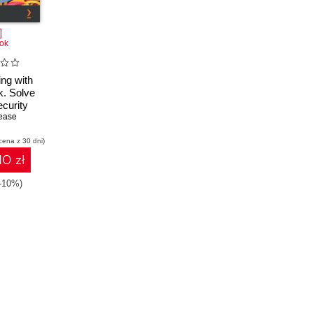
ok
ing with
k. Solve
curity
s with
ease
evention,
cena z 30 dni)
d response
10 zł
(-10%)