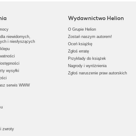
nia
Wydawnictwo Helion
mocy
O Grupie Helion
dla niewidomych,
Zostań naszym autorem!
ych i niesłyszących
Oceń książkę
klepu
Zgłoś erratę
ywatności
Przykłady do książek
dostępności
Nagrody i wyróżnienia
zty wysyłki
Zgłoś naruszenie praw autorskich
ości
nasz serwis WWW
su
i zwroty