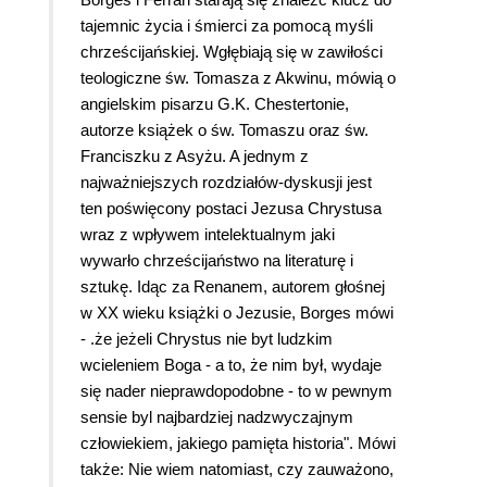
tajemnic życia i śmierci za pomocą myśli
chrześcijańskiej. Wgłębiają się w zawiłości
teologiczne św. Tomasza z Akwinu, mówią o
angielskim pisarzu G.K. Chestertonie,
autorze książek o św. Tomaszu oraz św.
Franciszku z Asyżu. A jednym z
najważniejszych rozdziałów-dyskusji jest
ten poświęcony postaci Jezusa Chrystusa
wraz z wpływem intelektualnym jaki
wywarło chrześcijaństwo na literaturę i
sztukę. Idąc za Renanem, autorem głośnej
w XX wieku książki o Jezusie, Borges mówi
- .że jeżeli Chrystus nie byt ludzkim
wcieleniem Boga - a to, że nim był, wydaje
się nader nieprawdopodobne - to w pewnym
sensie byl najbardziej nadzwyczajnym
człowiekiem, jakiego pamięta historia". Mówi
także: Nie wiem natomiast, czy zauważono,