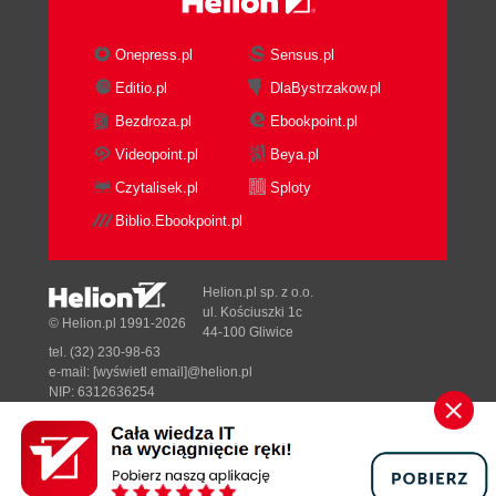
Onepress.pl
Sensus.pl
Editio.pl
DlaBystrzakow.pl
Bezdroza.pl
Ebookpoint.pl
Videopoint.pl
Beya.pl
Czytalisek.pl
Sploty
Biblio.Ebookpoint.pl
Helion.pl sp. z o.o.
ul. Kościuszki 1c
© Helion.pl 1991-2026
44-100 Gliwice
tel. (32) 230-98-63
e-mail:
[wyświetl email]@helion.pl
NIP: 6312636254
Regon: 241989027
Designed with ♥ by
Tonik.pl