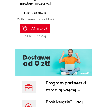
niewtajemniczonych
16. Opowiadanie La intrusa (Intruz) (125)
Łukasz Sakowski
17. Oskar Wilde (129)
(22,45 zł najniższa cena z 30 dni)
18. Pustynia, równina (139)
23.80 zł
19. Adolfo Bioy Casares (147)
44.90zł
(-47%)
20. Polityka i kultura (155)
21. Bernard Shaw (165)
22. Krytyka filmowa (171)
23. Kolejna rozmowa o Groussacu (179)
24. Humanistyka w niebezpieczeństwie (187)
Program partnerski -
25. W.B. Yeats (I) (195)
zarabiaj więcej »
26. W.B. Yeats (II) (201)
Brak książki? - daj
27. Literacki myśliciel (209)