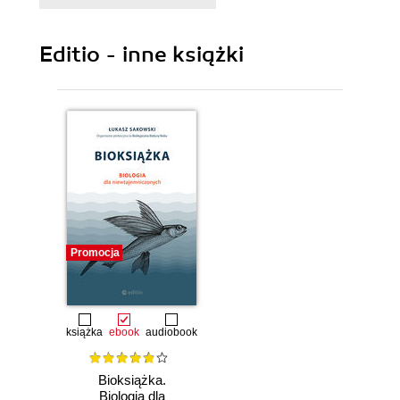
4. Literatura fantastyczna i science fiction (31)
5. James Joyce (35)
Editio - inne książki
6. Księga piasku (43)
7. Blaise Pascal (51)
8. Naśladowczy kraj (57)
9. Libro del cielo y del infierno (Księga nieba i
piekła) święty Tomasz, Talmud (65)
10. Liberalizm i nacjonalizm (75)
Promocja
11. Emerson - Whitman (83)
12. Stoicyzm (91)
13. Jezus Chrystus (101)
książka
ebook
audiobook
14. Pochwała przyjaźni (111)
Bioksiążka.
Biologia dla
15. Paul Valéry (117)