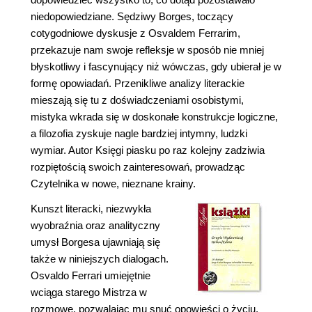
niedopowiedziane. Sędziwy Borges, toczący
cotygodniowe dyskusje z Osvaldem Ferrarim,
przekazuje nam swoje refleksje w sposób nie mniej
błyskotliwy i fascynujący niż wówczas, gdy ubierał je w
formę opowiadań. Przenikliwe analizy literackie
mieszają się tu z doświadczeniami osobistymi,
mistyka wkrada się w doskonałe konstrukcje logiczne,
a filozofia zyskuje nagle bardziej intymny, ludzki
wymiar. Autor Księgi piasku po raz kolejny zadziwia
rozpiętością swoich zainteresowań, prowadząc
Czytelnika w nowe, nieznane krainy.
Kunszt literacki, niezwykła
wyobraźnia oraz analityczny
umysł Borgesa ujawniają się
także w niniejszych dialogach.
Osvaldo Ferrari umiejętnie
wciąga starego Mistrza w
rozmowę, pozwalając mu snuć opowieści o życiu,