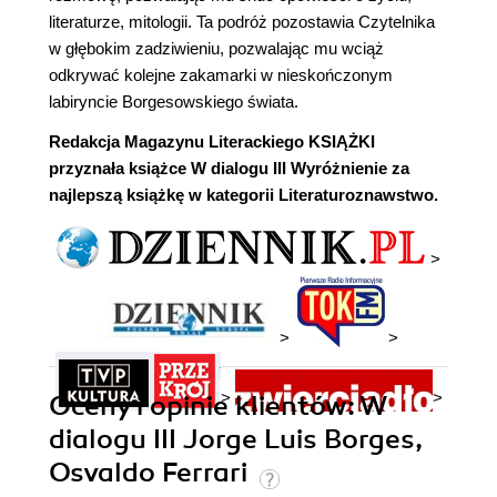
literaturze, mitologii. Ta podróż pozostawia Czytelnika
w głębokim zadziwieniu, pozwalając mu wciąż
odkrywać kolejne zakamarki w nieskończonym
labiryncie Borgesowskiego świata.
Redakcja Magazynu Literackiego KSIĄŻKI
przyznała książce W dialogu III Wyróżnienie za
najlepszą książkę w kategorii Literaturoznawstwo.
>
>
>
>
>
Oceny i opinie klientów: W
dialogu III Jorge Luis Borges,
Osvaldo Ferrari