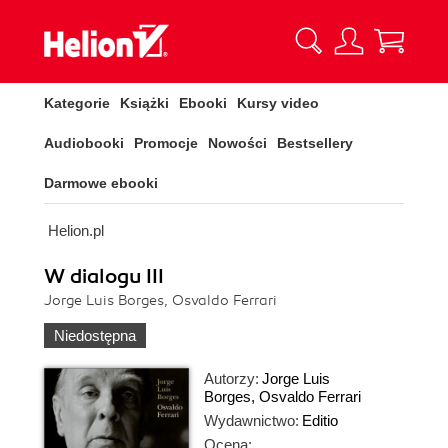
Kategorie
Książki
Ebooki
Kursy video
Audiobooki
Promocje
Nowości
Bestsellery
Darmowe ebooki
Helion.pl
W dialogu III
Jorge Luis Borges, Osvaldo Ferrari
Niedostępna
Autorzy:
Jorge Luis
Borges
,
Osvaldo Ferrari
Wydawnictwo:
Editio
Ocena: