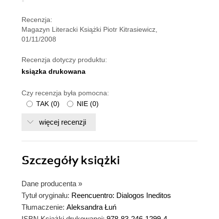
Recenzja:
Magazyn Literacki Książki Piotr Kitrasiewicz,
01/11/2008
Recenzja dotyczy produktu:
ksiązka drukowana
Czy recenzja była pomocna:
TAK
(
0
)
NIE
(
0
)
więcej recenzji
Szczegóły
książki
Dane producenta
»
Tytuł oryginału:
Reencuentro: Dialogos Ineditos
Tłumaczenie:
Aleksandra Łuń
ISBN Książki drukowanej:
978-83-246-1299-4,