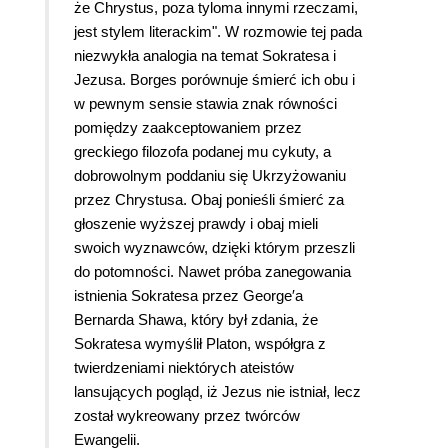
że Chrystus, poza tyloma innymi rzeczami,
jest stylem literackim". W rozmowie tej pada
niezwykła analogia na temat Sokratesa i
Jezusa. Borges porównuje śmierć ich obu i
w pewnym sensie stawia znak równości
pomiędzy zaakceptowaniem przez
greckiego filozofa podanej mu cykuty, a
dobrowolnym poddaniu się Ukrzyżowaniu
przez Chrystusa. Obaj ponieśli śmierć za
głoszenie wyższej prawdy i obaj mieli
swoich wyznawców, dzięki którym przeszli
do potomności. Nawet próba zanegowania
istnienia Sokratesa przez George′a
Bernarda Shawa, który był zdania, że
Sokratesa wymyślił Platon, współgra z
twierdzeniami niektórych ateistów
lansujących pogląd, iż Jezus nie istniał, lecz
został wykreowany przez twórców
Ewangelii.