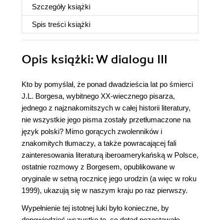
Szczegóły
książki
Spis treści
książki
Opis
książki
: W dialogu III
Kto by pomyślał, że ponad dwadzieścia lat po śmierci
J.L. Borgesa, wybitnego XX-wiecznego pisarza,
jednego z najznakomitszych w całej historii literatury,
nie wszystkie jego pisma zostały przetłumaczone na
język polski? Mimo gorących zwolenników i
znakomitych tłumaczy, a także powracającej fali
zainteresowania literaturą iberoamerykańską w Polsce,
ostatnie rozmowy z Borgesem, opublikowane w
oryginale w setną rocznicę jego urodzin (a więc w roku
1999), ukazują się w naszym kraju po raz pierwszy.
Wypełnienie tej istotnej luki było konieczne, by
dopowiedzieć wszystko to, co dotąd pozostawało