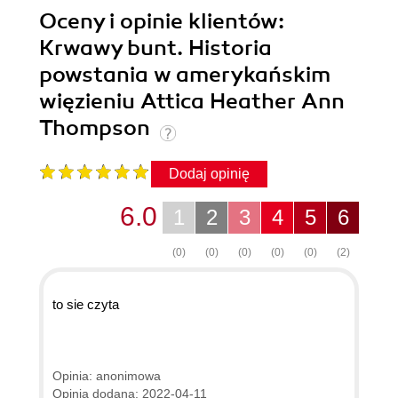
Oceny i opinie klientów:
Krwawy bunt. Historia
powstania w amerykańskim
więzieniu Attica Heather Ann
Thompson
Dodaj opinię
6.0
1
2
3
4
5
6
(0)
(0)
(0)
(0)
(0)
(2)
to sie czyta
Opinia: anonimowa
Opinia dodana: 2022-04-11