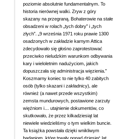
poziomie absolutnie fundamentalnym. To
historia nierównej walki. Zryw z góry
skazany na przegraną. Bohaterowie na stałe
obsadzeni w rolach „tych dobry” i „tych
złych”. „9 września 1971 roku prawie 1300
osadzonych w zakładzie karnym Attica
zdecydowało się głośno zaprotestować
przeciwko nieludzkim warunkom odbywania
kary i wieloletnim nadużyciom, jakich
dopuszczała się administracja więzienia.”
Koszmarny koniec to nie tylko 40 zabitych
osób (tylko skazani i zakładnicy), ale
również (a nawet przede wszystkim)
zemsta mundurowych, postawione zarzuty
więźniom i… utajnienie dokumentów, co
skutkowało, że przez kilkadziesiąt lat
niewiele wiedzieliśmy o tym wielkim buncie.
Ta książka powstała dzięki wnikliwym
badaniom, które trwały ponad dziesięć lat.