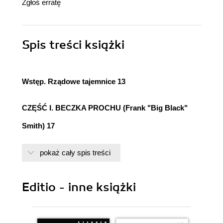
Zgłoś erratę
Spis treści
książki
Wstęp. Rządowe tajemnice 13
CZĘŚĆ I. BECZKA PROCHU (Frank "Big Black"
Smith) 17
1. Wcale nie lepsze perspektywy 21
pokaż cały spis treści
2. Reakcja na opór 33
3. Głosy z Auburn 37
Editio - inne książki
4. Wiedza to potęga 43
5. Zgodnie z regułami 46