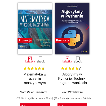
Promocja
Promocja
Promocj
książka
ebook
książka
ebook
ksią
Matematyka w
Algorytmy w
CCNP
uczeniu
Pythonie. Techniki
E
maszynowym
programowania dla
Zaaw
praktyków
admin
sie
Marc Peter Deisenroth
,
A. Aldo Faisal
Piotr Wróblewski
,
Cheng Soon Ong
Adam
(77,40 zł najniższa cena z 30 dni)
(77,40 zł najniższa cena z 30 dni)
(119,40 zł 