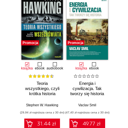
6. Przeciąganie liny 50
7. Ślepa uliczka 53
CZĘŚĆ II. WŁADZA I POLITYKA (Michael Smith) 57
8. Przepychanki 61
Promocja
Promocja
9. Dom w płomieniach 66
10. Szok i reakcje 75
11. Porządek z chaosu 79
książka
ebook
audiobook
książka
ebook
12. Co się dzieje? 86
Teoria
Energia i
13. Nadejście nocy 97
wszystkiego, czyli
cywilizacja. Tak
krótka historia
tworzy się historia
14. Wstaje nowy dzień 103
wszechświata
Stephen W. Hawking
Vaclav Smil
CZĘŚĆ III. ZAPOWIEDŹ BURZY (Tom Wicker) 113
(29,94 zł najniższa cena z 30 dni)
(47,40 zł najniższa cena z 30 dni)
15. Do dzieła 117
31.44 zł
49.77 zł