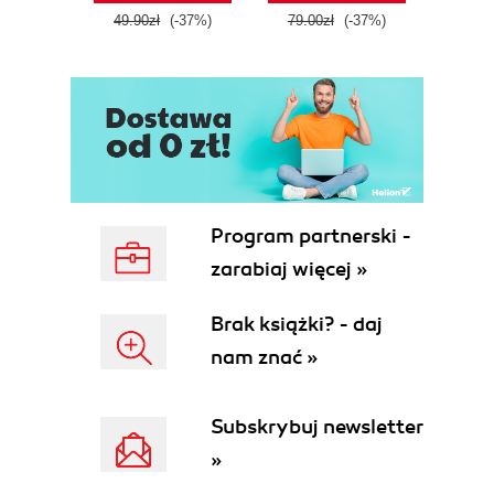
16. Sny i koszmary 129
49.90zł
(-37%)
79.00zł
(-37%)
17. Na skraju przepaści 148
18. Ku katastrofie 161
CZĘŚĆ IV. NIEWYOBRAŻALNY ODWET I
REPRESJE (Tony Strollo) 167
19. Wyczekiwanie 171
Program partnerski -
20. Zdecydowane stanowisko 176
zarabiaj więcej »
21. Bez litości 184
Brak książki? - daj
22. Zakłamywanie katastrofy 197
nam znać »
23. Bite godziny 207
CZĘŚĆ V. PORACHUNKI I REAKCJE (Robert
Subskrybuj newsletter
Douglass) 221
»
24. Głosy 225