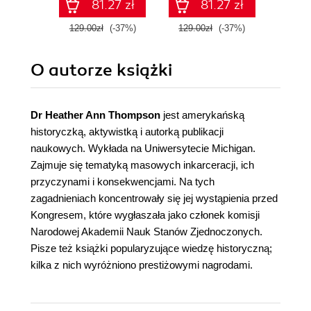
81.27 zł
81.27 zł
129.00zł
(-37%)
129.00zł
(-37%)
199.0
O autorze
książki
Dr Heather Ann Thompson
jest amerykańską
historyczką, aktywistką i autorką publikacji
naukowych. Wykłada na Uniwersytecie Michigan.
Zajmuje się tematyką masowych inkarceracji, ich
przyczynami i konsekwencjami. Na tych
zagadnieniach koncentrowały się jej wystąpienia przed
Kongresem, które wygłaszała jako członek komisji
Narodowej Akademii Nauk Stanów Zjednoczonych.
Pisze też książki popularyzujące wiedzę historyczną;
kilka z nich wyróżniono prestiżowymi nagrodami.