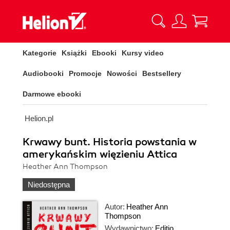
Kategorie
Książki
Ebooki
Kursy video
Audiobooki
Promocje
Nowości
Bestsellery
Darmowe ebooki
Helion.pl
Krwawy bunt. Historia powstania w
amerykańskim więzieniu Attica
Heather Ann Thompson
Niedostępna
Autor:
Heather Ann
Thompson
Wydawnictwo:
Editio