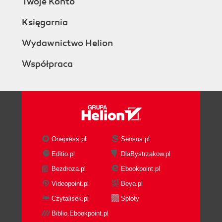
Twoje Konto
Księgarnia
Wydawnictwo Helion
Współpraca
Onepress.pl
Sensus.pl
Editio.pl
DlaBystrzakow.pl
Bezdroza.pl
Ebookpoint.pl
Videopoint.pl
Beya.pl
Czytalisek.pl
Sploty
Biblio.Ebookpoint.pl