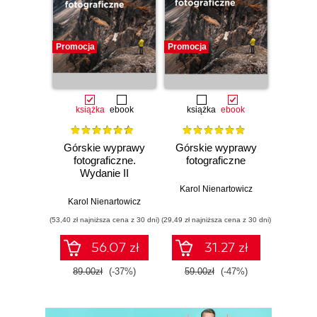
Promocja
Promocja
książka
ebook
książka
ebook
Górskie wyprawy
Górskie wyprawy
fotograficzne.
fotograficzne
Wydanie II
poszerzone
Karol Nienartowicz
Karol Nienartowicz
(53,40 zł najniższa cena z 30 dni)
(29,49 zł najniższa cena z 30 dni)
56.07 zł
31.27 zł
89.00zł
(-37%)
59.00zł
(-47%)