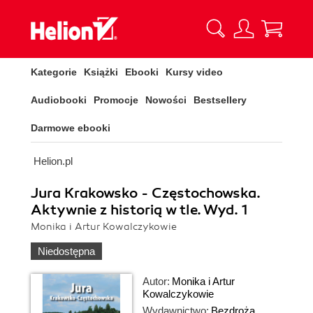
Kategorie
Książki
Ebooki
Kursy video
Audiobooki
Promocje
Nowości
Bestsellery
Darmowe ebooki
Helion.pl
Jura Krakowsko - Częstochowska.
Aktywnie z historią w tle. Wyd. 1
Monika i Artur Kowalczykowie
Niedostępna
Autor:
Monika i Artur
Kowalczykowie
Wydawnictwo:
Bezdroża