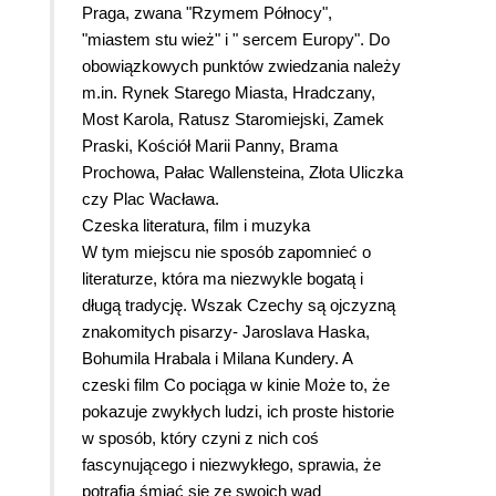
Praga, zwana "Rzymem Północy",
"miastem stu wież" i " sercem Europy". Do
obowiązkowych punktów zwiedzania należy
m.in. Rynek Starego Miasta, Hradczany,
Most Karola, Ratusz Staromiejski, Zamek
Praski, Kościół Marii Panny, Brama
Prochowa, Pałac Wallensteina, Złota Uliczka
czy Plac Wacława.
Czeska literatura, film i muzyka
W tym miejscu nie sposób zapomnieć o
literaturze, która ma niezwykle bogatą i
długą tradycję. Wszak Czechy są ojczyzną
znakomitych pisarzy- Jaroslava Haska,
Bohumila Hrabala i Milana Kundery. A
czeski film Co pociąga w kinie Może to, że
pokazuje zwykłych ludzi, ich proste historie
w sposób, który czyni z nich coś
fascynującego i niezwykłego, sprawia, że
potrafią śmiać się ze swoich wad