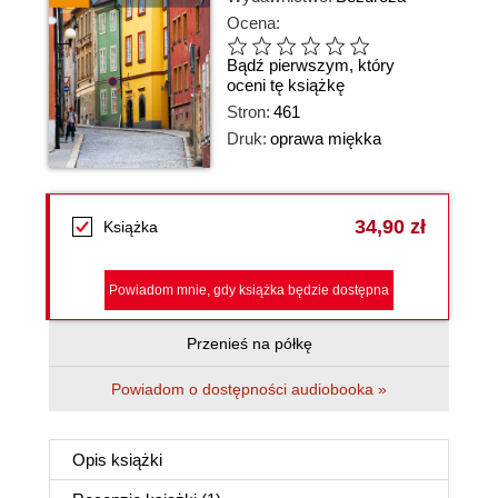
Ocena:
Bądź pierwszym, który
oceni tę książkę
Stron:
461
Druk:
oprawa miękka
34,90 zł
Książka
Powiadom mnie, gdy książka będzie dostępna
Przenieś na półkę
Powiadom o dostępności audiobooka »
Opis
książki