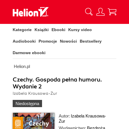
Kategorie
Książki
Ebooki
Kursy video
Audiobooki
Promocje
Nowości
Bestsellery
Darmowe ebooki
Helion.pl
Czechy. Gospoda pełna humoru.
Wydanie 2
Izabela Krausowa-Żur
Niedostępna
Autor:
Izabela Krausowa-
Żur
Wydawnictwo:
Bezdroża