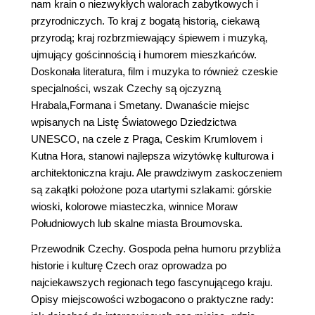
nam krain o niezwykłych walorach zabytkowych i
przyrodniczych. To kraj z bogatą historią, ciekawą
przyrodą; kraj rozbrzmiewający śpiewem i muzyką,
ujmujący gościnnością i humorem mieszkańców.
Doskonała literatura, film i muzyka to również czeskie
specjalności, wszak Czechy są ojczyzną
Hrabala,Formana i Smetany. Dwanaście miejsc
wpisanych na Listę Światowego Dziedzictwa
UNESCO, na czele z Praga, Ceskim Krumlovem i
Kutna Hora, stanowi najlepsza wizytówkę kulturowa i
architektoniczna kraju. Ale prawdziwym zaskoczeniem
są zakątki położone poza utartymi szlakami: górskie
wioski, kolorowe miasteczka, winnice Moraw
Południowych lub skalne miasta Broumovska.
Przewodnik Czechy. Gospoda pełna humoru przybliża
historie i kulturę Czech oraz oprowadza po
najciekawszych regionach tego fascynującego kraju.
Opisy miejscowości wzbogacono o praktyczne rady: