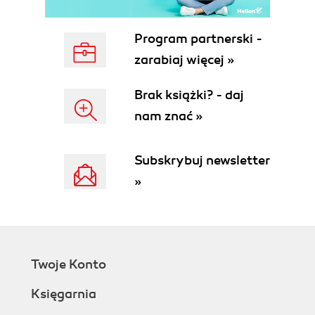
Transport
Religia
Program partnerski -
Ludność
Język
zarabiaj więcej »
Kultura i sztuka
Architektura, rzeźba, malarstwo
Brak książki? - daj
Literatura
nam znać »
Teatr
Film
Subskrybuj newsletter
Muzyka klasyczna
Czeska muzyka i muzycy dzisiaj
»
Muzyka rozrywkowa
Muzyka rockowa i spoza głównego nurtu -
legenda i współczesność
Festiwale i kluby
Tradycje i sztuka ludowa
Twoje Konto
Ceramika i garncarstwo
Księgarnia
Zdobienie szkła
Koronkarstwo