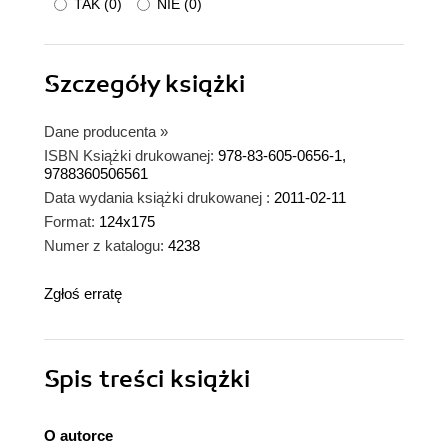
TAK
(
0
)
NIE
(
0
)
Szczegóły
książki
Dane producenta
»
ISBN Książki drukowanej:
978-83-605-0656-1,
9788360506561
Data wydania książki drukowanej :
2011-02-11
Format:
124x175
Numer z katalogu:
4238
Zgłoś erratę
Spis treści
książki
O autorce