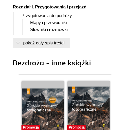
Rozdział I. Przygotowania i przejazd
Przygotowania do podróży
Mapy i przewodniki
Słowniki i rozmówki
Formalności wizowo - paszportowe
pokaż cały spis treści
Przepisy celne
Pomoc konsularna
Inne dokumenty
Bezdroża - inne książki
Ubezpieczenie
Zabezpieczenia medyczne
Wybór czasu podróży
Przejazd
Podróż samolotem
Podróż pociągiem
Podróż autobusem
Podróż samochodem
Przejścia graniczne
Samochodowe przejścia międzynarodowe
Promocja
Promocja