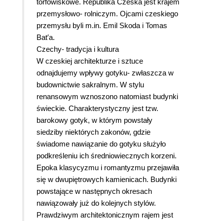
torfowiskowe. Republika Czeska jest krajem
przemysłowo- rolniczym. Ojcami czeskiego
przemysłu byli m.in. Emil Skoda i Tomas
Bat′a.
Czechy- tradycja i kultura
W czeskiej architekturze i sztuce
odnajdujemy wpływy gotyku- zwłaszcza w
budownictwie sakralnym. W stylu
renansowym wznoszono natomiast budynki
świeckie. Charakterystyczny jest tzw.
barokowy gotyk, w którym powstały
siedziby niektórych zakonów, gdzie
świadome nawiązanie do gotyku służyło
podkreśleniu ich średniowiecznych korzeni.
Epoka klasycyzmu i romantyzmu przejawiła
się w dwupiętrowych kamienicach. Budynki
powstające w następnych okresach
nawiązowały już do kolejnych stylów.
Prawdziwym architektonicznym rajem jest