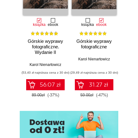
Kolejowe przejścia międzynarodowe
Przejścia turystyczne
Przejścia przeznaczone wyłącznie dla
książka
ebook
książka
ebook
małego ruchu granicznego
Inne przejścia graniczne
Górskie wyprawy
Górskie wyprawy
Rozdział II. Informacje historyczno - krajoznawcze
fotograficzne.
fotograficzne
Wydanie II
Charakterystyka geograficzno - przyrodnicza
poszerzone
Karol Nienartowicz
Ukształtowanie powierzchni
Karol Nienartowicz
Hydrografia
(53,40 zł najniższa cena z 30 dni)
(29,49 zł najniższa cena z 30 dni)
Klimat
Flora
56.07 zł
31.27 zł
Fauna
89.00zł
(-37%)
59.00zł
(-47%)
W samym środku Europy
Krótka historia Czech
Polityka i administracja
Gospodarka
Przemysł
Rolnictwo