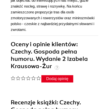
jak dojechać do interesujących nas miejsc, gdzie
znaleźć nocleg, strawę i rozrywkę. Na końcu
zamieszczono propozycje tras dla osób
zmotoryzowanych i rowerzystów oraz minirozmówki
polsko - czeskie z najbardziej przydatnymi słowami i
zwrotami.
Oceny i opinie klientów:
Czechy. Gospoda pełna
humoru. Wydanie 2 Izabela
Krausowa-Żur
Dodaj opinię
Recenzje
książki
: Czechy.