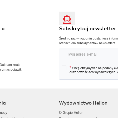
 »
Subskrybuj newsletter 
Średnio raz w tygodniu dostaniesz infor
ofertach dla subskrybentów newslettera.
 Daj nam znać.
*
Chcę otrzymywać na podany e-ma
ę u nas pojawił.
oraz nowościach wydawniczych.
nia
Wydawnictwo Helion
mocy
O Grupie Helion