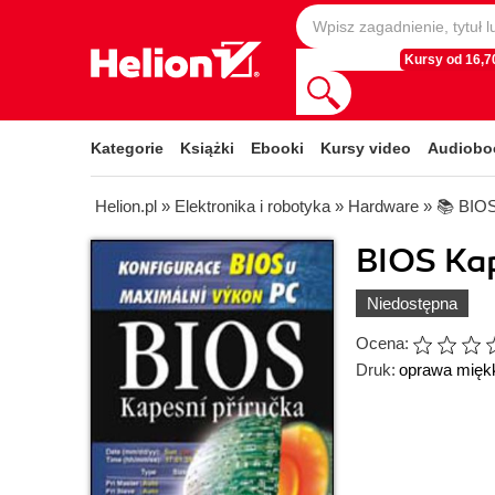
Kursy od 16,70
Kategorie
Książki
Ebooki
Kursy video
Audiobo
Helion.pl
»
Elektronika i robotyka
»
Hardware
»
📚 BIO
BIOS Kap
Niedostępna
Ocena:
Druk:
oprawa mięk