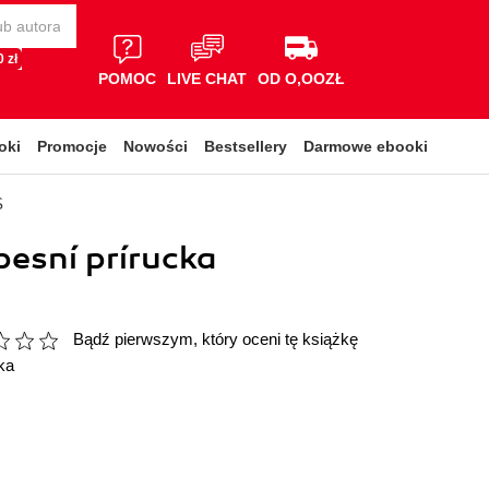
 zł
POMOC
LIVE CHAT
OD O,OOZŁ
oki
Promocje
Nowości
Bestsellery
Darmowe ebooki
S
esní prírucka
Bądź pierwszym, który oceni tę książkę
ka