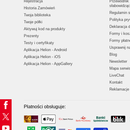
Rejestracja
Przewodnik 
słabowidząc
Historia Zamówień
Regulamin s
Twoja biblioteka
Polityka pr
Twoje półki
Deklaracja 
Aktywuj kod na produkty
Formy i kos
Prezenty
Formy płatn
Testy i certyfikaty
Usprawnij 
Aplikacja Helion - Android
Blog
Aplikacja Helion - iOS
Newsletter
Aplikacja Helion - AppGallery
Mapa serwi
LiveChat
Kontakt
Reklamacje 
Płatności obsługuje: