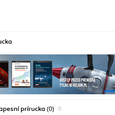
ucka
Kapesní prírucka
(0)