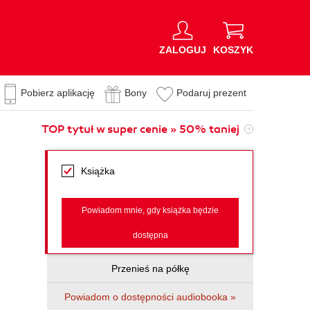
ZALOGUJ
KOSZYK
Pobierz aplikację
Bony
Podaruj prezent
TOP tytuł w super cenie » 50% taniej
Książka
Powiadom mnie, gdy książka będzie
dostępna
Przenieś na półkę
Powiadom o dostępności audiobooka »