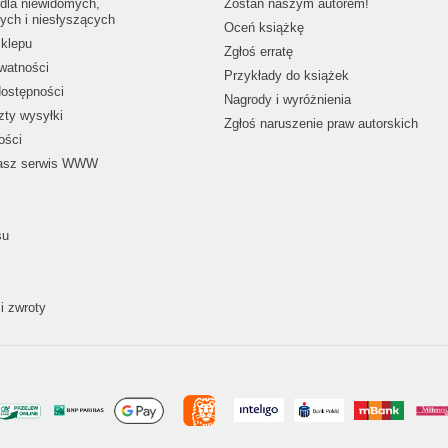
dla niewidomych,
Zostań naszym autorem!
ych i niesłyszących
Oceń książkę
klepu
Zgłoś erratę
ywatności
Przykłady do książek
dostępności
Nagrody i wyróżnienia
zty wysyłki
Zgłoś naruszenie praw autorskich
ości
nasz serwis WWW
su
i zwroty