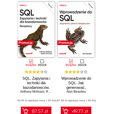
Promocja
Promocja
książka
ebook
książka
ebook
SQL. Zapytania i
Wprowadzenie do
techniki dla
SQL. Jak
bazodanowców.
generować,
Anthony Molinaro
Receptury.
,
Robert de Graaf
Alan Beaulieu
pobierać i
Wydanie II
obsługiwać dane.
(83,40 zł najniższa cena z 30 dni)
(47,40 zł najniższa cena z 30 dni)
Wydanie III
87.57 zł
49.77 zł