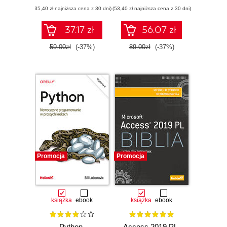
Wydanie V
danych. Wydanie
(35,40 zł najniższa cena z 30 dni)
(53,40 zł najniższa cena z 30 dni)
III
37.17 zł
56.07 zł
59.00zł
(-37%)
89.00zł
(-37%)
Promocja
Promocja
książka
ebook
książka
ebook
Python.
Access 2019 PL.