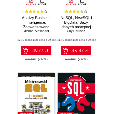
książka
ebook
książka
ebook
Analizy Business
NoSQL, NewSQL i
Intelligence.
BigData. Bazy
Zaawansowane
danych następnej
Michael Alexander
wykorzystanie
Guy Harrison
generacji
Excela
(47,40 zł najniższa cena z 30 dni)
(41,40 zł najniższa cena z 30 dni)
49.77 zł
43.47 zł
79.00zł
(-37%)
69.00zł
(-37%)