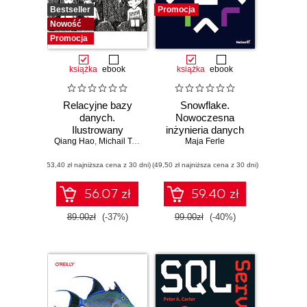
Bestseller
Promocja
Nowość
Promocja
książka
ebook
książka
ebook
Relacyjne bazy
Snowflake.
danych.
Nowoczesna
Ilustrowany
inżynieria danych
Qiang Hao
przewodnik
,
Michail Tsikerdekis
w praktyce
Maja Ferle
(53,40 zł najniższa cena z 30 dni)
(49,50 zł najniższa cena z 30 dni)
56.07 zł
59.40 zł
89.00zł
(-37%)
99.00zł
(-40%)