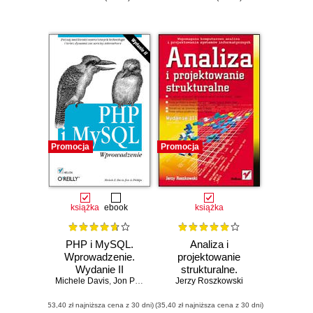
Promocja
Promocja
książka
ebook
książka
PHP i MySQL.
Analiza i
Wprowadzenie.
projektowanie
Wydanie II
strukturalne.
Michele Davis
,
Jon Phillips
Jerzy Roszkowski
Wydanie III
(53,40 zł najniższa cena z 30 dni)
(35,40 zł najniższa cena z 30 dni)