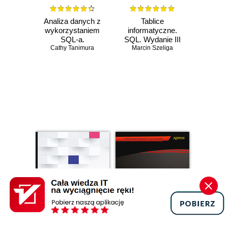
Analiza danych z
Tablice
wykorzystaniem
informatyczne.
SQL-a.
SQL. Wydanie III
Zaawansowane
Cathy Tanimura
Marcin Szeliga
techniki
przekształcania
danych we wnioski
Czasowo niedostępna
Czasowo niedostępna
Promocja
Promocja