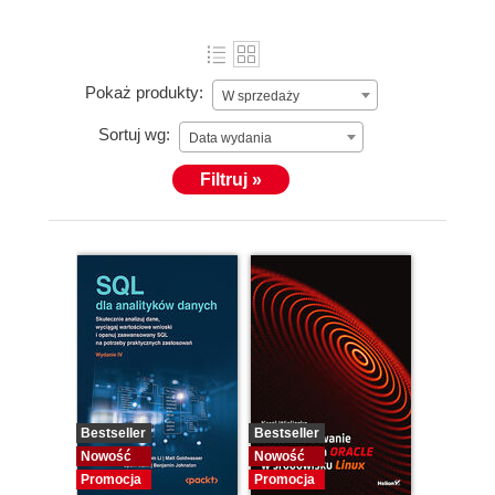
Pokaż produkty:
W sprzedaży
Sortuj wg:
Data wydania
Filtruj »
Bestseller
Bestseller
Nowość
Nowość
Promocja
Promocja