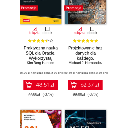
Promocja
Promocja
książka
ebook
książka
ebook
Praktyczna nauka
Projektowanie baz
SQL dla Oracle.
danych dla
Wykorzystaj
każdego.
Kim Berg Hansen
ogromne
Michael J. Hernandez
Przewodnik krok
możliwości bazy
po kroku. Wydanie
(46,20 zł najniższa cena z 30 dni)
danych Oracle
(59,40 zł najniższa cena z 30 dni)
IV
48.51 zł
62.37 zł
77.00zł
(-37%)
99.00zł
(-37%)