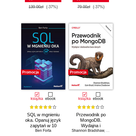
139.00zł
(-37%)
79.00zł
(-37%)
Promocja
Promocja
książka
ebook
książka
ebook
SQL w mgnieniu
Przewodnik po
oka. Opanuj język
MongoDB.
zapytań w 10
Wydajna i
minut dziennie.
Ben Forta
Shannon Bradshaw
skalowalna baza
,
Eoin Brazil
,
Krist