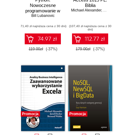
Nowoczesne
Biblia
programowanie w
Michael Alexander
,
Richard Kusleika
prostych krokach.
Bill Lubanovic
Wydanie II
(71,40 zł najniższa cena z 30 dni)
(107,40 zł najniższa cena z 30
dni)
74.97 zł
112.77 zł
119.00zł
(-37%)
179.00zł
(-37%)
Promocja
Promocja