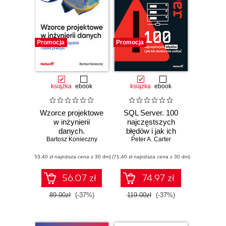
Promocja
Promocja
książka
ebook
książka
ebook
Wzorce projektowe
SQL Server. 100
w inżynierii
najczęstszych
danych.
błędów i jak ich
Bartosz Konieczny
Sprawdzone
skutecznie unikać
Peter A. Carter
rozwiązania i dobre
(53,40 zł najniższa cena z 30 dni)
praktyki
(71,40 zł najniższa cena z 30 dni)
56.07 zł
74.97 zł
89.00zł
(-37%)
119.00zł
(-37%)