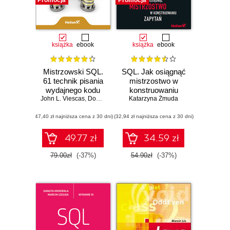
Promocja
Promocja
książka
ebook
książka
ebook
Mistrzowski SQL.
SQL. Jak osiągnąć
61 technik pisania
mistrzostwo w
wydajnego kodu
konstruowaniu
John L. Viescas
SQL
,
Douglas J. Steele
Katarzyna Żmuda
,
Ben G. Clothier
zapytań
(47,40 zł najniższa cena z 30 dni)
(32,94 zł najniższa cena z 30 dni)
49.77 zł
34.59 zł
79.00zł
(-37%)
54.90zł
(-37%)