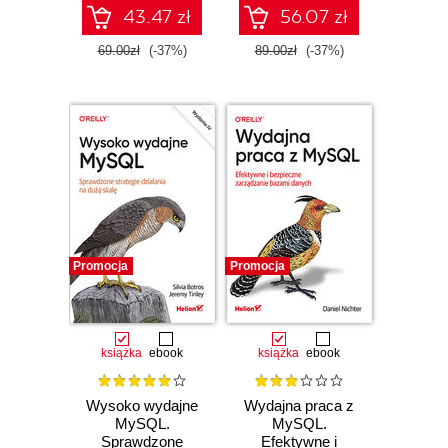
43.47 zł
56.07 zł
69.00zł
(-37%)
89.00zł
(-37%)
Promocja
Promocja
książka
ebook
książka
ebook
Wysoko wydajne
Wydajna praca z
MySQL.
MySQL.
Sprawdzone
Efektywne i