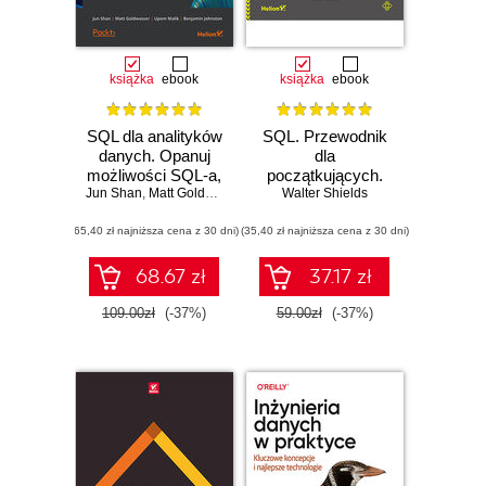
książka
ebook
książka
ebook
SQL dla analityków
SQL. Przewodnik
danych. Opanuj
dla
możliwości SQL-a,
początkujących.
Jun Shan
aby wydobywać
,
Matt Goldwasser
,
Upom Malik
Walter Shields
Jak zacząć
,
Benjamin Johnston
informacje z
efektywną pracę z
(65,40 zł najniższa cena z 30 dni)
danych. Wydanie
(35,40 zł najniższa cena z 30 dni)
danymi
III
68.67 zł
37.17 zł
109.00zł
(-37%)
59.00zł
(-37%)