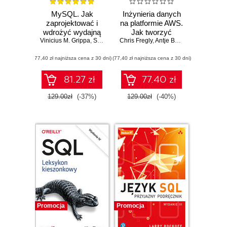
MySQL. Jak
Inżynieria danych
zaprojektować i
na platformie AWS.
wdrożyć wydajną
Jak tworzyć
Vinicius M. Grippa
bazę danych.
,
Sergey Kuzmichev
Chris Fregly
kompletne potoki
,
Antje Barth
Wydanie II
uczenia
(77,40 zł najniższa cena z 30 dni)
(77,40 zł najniższa cena z 30 dni)
maszynowego
81.27 zł
77.40 zł
129.00zł
(-37%)
129.00zł
(-40%)
Promocja
Promocja