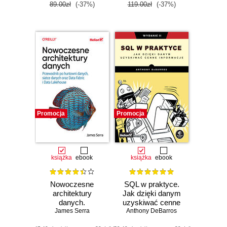
89.00zł
(-37%)
119.00zł
(-37%)
Promocja
Promocja
książka
ebook
książka
ebook
Nowoczesne
SQL w praktyce.
architektury
Jak dzięki danym
danych.
uzyskiwać cenne
Przewodnik po
James Serra
Anthony DeBarros
informacje.
hurtowni danych,
Wydanie II