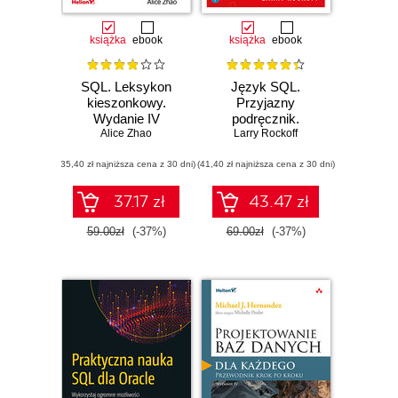
książka
ebook
książka
ebook
SQL. Leksykon
Język SQL.
kieszonkowy.
Przyjazny
Wydanie IV
podręcznik.
Alice Zhao
Wydanie III
Larry Rockoff
(35,40 zł najniższa cena z 30 dni)
(41,40 zł najniższa cena z 30 dni)
37.17 zł
43.47 zł
59.00zł
(-37%)
69.00zł
(-37%)