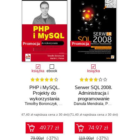
Promocja
Promocja
książka
ebook
książka
PHP i MySQL.
Serwer SQL 2008.
Projekty do
Administracja i
wykorzystania
programowanie
Timothy Boronczyk
,
Martin E. Psinas
Danuta Mendrala
,
Paweł Potasiński
,
Ma
(47,40 zł najniższa cena z 30 dni)
(71,40 zł najniższa cena z 30 dni)
49.77 zł
74.97 zł
79.00zł
(-37%)
119.00zł
(-37%)