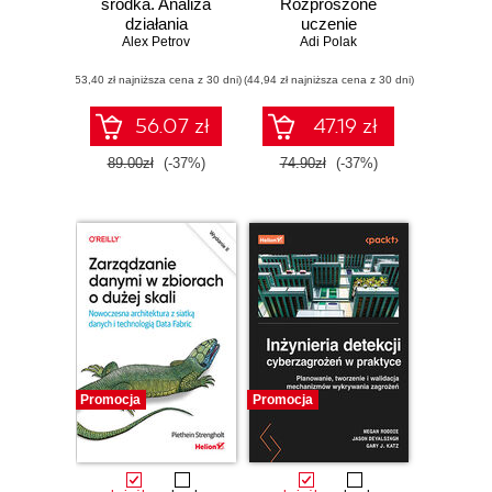
środka. Analiza
Rozproszone
działania
uczenie
rozproszonych
Alex Petrov
maszynowe na
Adi Polak
systemów danych
dużą skalę. Jak
(53,40 zł najniższa cena z 30 dni)
(44,94 zł najniższa cena z 30 dni)
korzystać z MLlib,
TensorFlow i
PyTorch
56.07 zł
47.19 zł
89.00zł
(-37%)
74.90zł
(-37%)
Promocja
Promocja