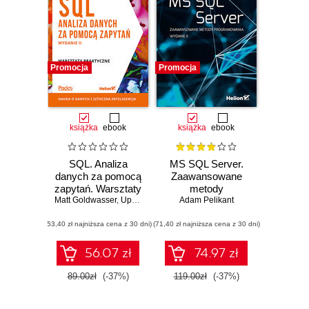
Promocja
Promocja
książka
ebook
książka
ebook
SQL. Analiza
MS SQL Server.
danych za pomocą
Zaawansowane
zapytań. Warsztaty
metody
Matt Goldwasser
praktyczne.
,
Upom Malik
,
Benjamin Johnston
programowania.
Adam Pelikant
Wydanie II
Wydanie II
(53,40 zł najniższa cena z 30 dni)
(71,40 zł najniższa cena z 30 dni)
56.07 zł
74.97 zł
89.00zł
(-37%)
119.00zł
(-37%)