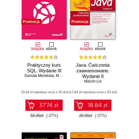
Promocja
Promocja
książka
ebook
książka
ebook
Praktyczny kurs
Java. Ćwiczenia
SQL. Wydanie III
zaawansowane.
Danuta Mendrala
,
Marcin Szeliga
Wydanie II
Marcin Lis
(35,94 zł najniższa cena z 30 dni)
(17,94 zł najniższa cena z 30 dni)
37.74 zł
18.84 zł
59.90zł
(-37%)
29.90zł
(-37%)