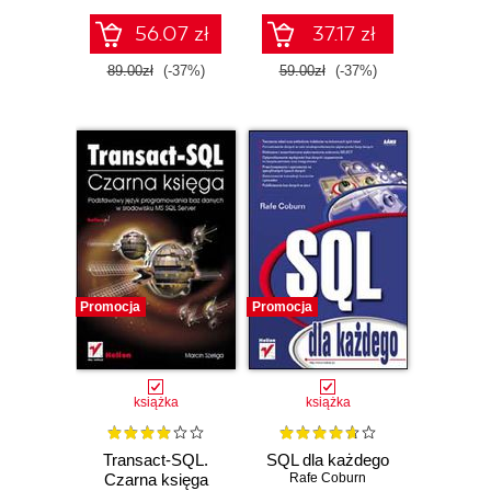
56.07 zł
37.17 zł
89.00zł
(-37%)
59.00zł
(-37%)
Promocja
Promocja
książka
książka
Transact-SQL.
SQL dla każdego
Czarna księga
Rafe Coburn