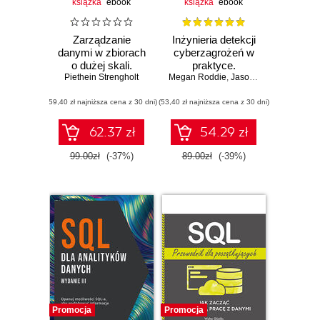
książka
ebook
książka
ebook
Zarządzanie
Inżynieria detekcji
danymi w zbiorach
cyberzagrożeń w
o dużej skali.
praktyce.
Piethein Strengholt
Nowoczesna
Megan Roddie
Planowanie,
,
Jason Deyalsingh
,
Gar
architektura z
tworzenie i
(59,40 zł najniższa cena z 30 dni)
siatką danych i
(53,40 zł najniższa cena z 30 dni)
walidacja
technologią Data
mechanizmów
Fabric. Wydanie II
wykrywania
62.37 zł
54.29 zł
zagrożeń
99.00zł
(-37%)
89.00zł
(-39%)
Promocja
Promocja