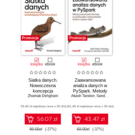
Promocja
Promocja
książka
ebook
książka
ebook
Siatka danych.
Zaawansowana
Nowoczesna
analiza danych w
koncepcja
PySpark. Metody
samoobsługowej
Zhamak Dehghani
Akash Tandon
przetwarzania
,
Sandy Ryza
,
Uri Laser
infrastruktury
informacji na
(53,40 zł najniższa cena z 30 dni)
danych
(41,40 zł najniższa cena z 30 dni)
szeroką skalę z
wykorzystaniem
Pythona i systemu
56.07 zł
43.47 zł
Spark
89.00zł
(-37%)
69.00zł
(-37%)