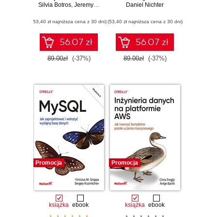
Silvia Botros
strategie działania
,
Jeremy Tinley
Daniel Nichter
bezpieczne
na dużą skalę.
zarządzanie
(53,40 zł najniższa cena z 30 dni)
Wydanie IV
(53,40 zł najniższa cena z 30 dni)
bazami danych
56.07 zł
56.07 zł
89.00zł
(-37%)
89.00zł
(-37%)
Promocja
Promocja
książka
ebook
książka
ebook