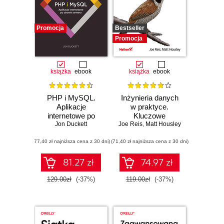
Promocja
Bestseller
Promocja
książka
ebook
książka
ebook
PHP i MySQL.
Inżynieria danych
Aplikacje
w praktyce.
internetowe po
Kluczowe
stronie serwera
Jon Duckett
Joe Reis
koncepcje i
,
Matt Housley
najlepsze
(77,40 zł najniższa cena z 30 dni)
(71,40 zł najniższa cena z 30 dni)
technologie
81.27 zł
74.97 zł
129.00zł
(-37%)
119.00zł
(-37%)