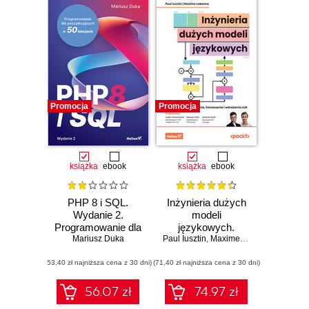
Promocja
Promocja
książka
ebook
książka
ebook
PHP 8 i SQL.
Inżynieria dużych
Wydanie 2.
modeli
Programowanie dla
językowych.
początkujących w
Mariusz Duka
Paul Iusztin
Podręcznik
,
Maxime Labonne
,
Julien
50 lekcjach
projektowania,
(53,40 zł najniższa cena z 30 dni)
(71,40 zł najniższa cena z 30 dni)
trenowania i
wdrażania LLM
56.07 zł
74.97 zł