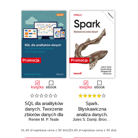
Promocja
Promocja
książka
ebook
książka
ebook
SQL dla analityków
Spark.
danych. Tworzenie
Błyskawiczna
zbiorów danych dla
analiza danych.
początkujących
Renée M. P. Teate
Jules S. Damji
Wydanie II
,
Brooke Wenig
,
Tathaga
(41,40 zł najniższa cena z 30 dni)
(53,40 zł najniższa cena z 30 dni)