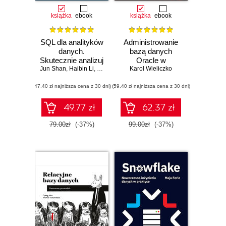
książka
ebook
książka
ebook
SQL dla analityków
Administrowanie
danych.
bazą danych
Skutecznie analizuj
Oracle w
Jun Shan
dane, wyciągaj
,
Haibin Li
,
Matt Goldwasser
środowisku Linux
Karol Wieliczko
,
Upom Malik
,
Benjamin Johns
wartościowe
(47,40 zł najniższa cena z 30 dni)
wnioski i opanuj
(59,40 zł najniższa cena z 30 dni)
zaawansowany
SQL na potrzeby
49.77 zł
62.37 zł
praktycznych
zastosowań.
79.00zł
(-37%)
99.00zł
(-37%)
Wydanie IV