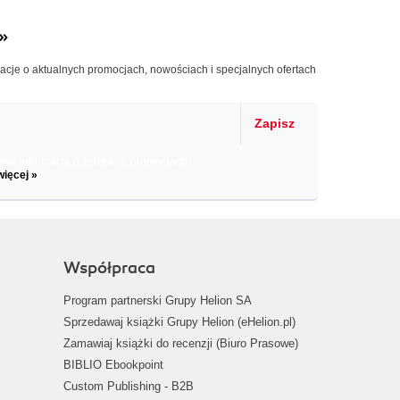
»
macje o aktualnych promocjach, nowościach i specjalnych ofertach
Zapisz
il informacje o zniżkach, promocjach
więcej »
Współpraca
Program partnerski Grupy Helion SA
Sprzedawaj książki Grupy Helion (eHelion.pl)
Zamawiaj książki do recenzji (Biuro Prasowe)
BIBLIO Ebookpoint
Custom Publishing - B2B