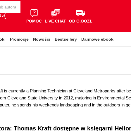
 zł
POMOC
LIVE CHAT
OD O,OOZŁ
oki
Promocje
Nowości
Bestsellery
Darmowe ebooki
t is currently a Planning Technician at Cleveland Metroparks after be
rom Cleveland State University in 2012, majoring in Environmental S
mputer, he spends his weekends landscaping and in the outdoors in ge
tora: Thomas Kraft dostępne w księgarni Helio