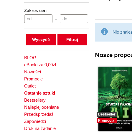
Zakres cen
–
Nie znale
Wyczyść
Nasze propoz
BLOG
eBooki za 0,00zł
Nowości
Promocje
Outlet
Ostatnie sztuki
Bestsellery
Najlepiej oceniane
Przedsprzedaż
Bestseller
Promocja
Zapowiedzi
Druk na żądanie