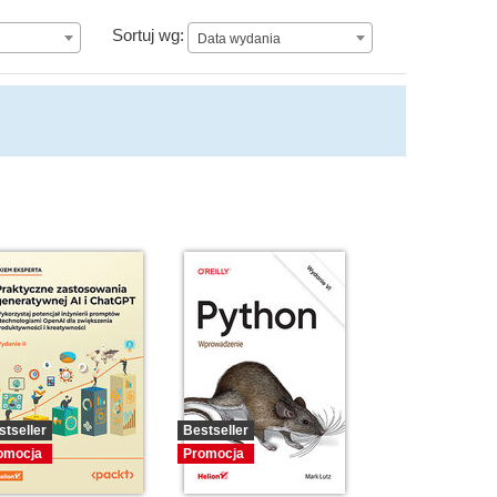
Data wydania
Sortuj wg:
Data wydania
stseller
Bestseller
omocja
Promocja