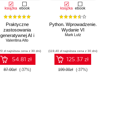
książka
ebook
książka
ebook
Praktyczne
Python. Wprowadzenie.
zastosowania
Wydanie VI
generatywnej AI i
Mark Lutz
atGPT. Wykorzystaj
Valentina Alto
potencjał inżynierii
20 zł najniższa cena z 30 dni)
promptów z
(119,40 zł najniższa cena z 30 dni)
chnologiami OpenAI
54.81 zł
125.37 zł
dla zwiększenia
produktywności i
87.00zł
(-37%)
199.00zł
(-37%)
eatywności. Wydanie
II