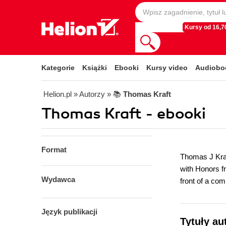
Kursy od 16,70
Kategorie
Książki
Ebooki
Kursy video
Audiobo
Helion.pl
» Autorzy
» 📚
Thomas Kraft
Thomas Kraft - ebooki
Format
Thomas J Kraf
with Honors f
Wydawca
front of a co
Język publikacji
Tytuły au