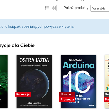
Pokaż produkty:
Wszystkie
ziono książek spełniających powyższe kryteria.
ycje dla Ciebie
Promocja
Nowość
Be
Promocja
Pr