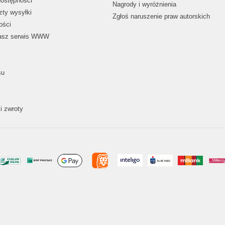
dostępności
Nagrody i wyróżnienia
zty wysyłki
Zgłoś naruszenie praw autorskich
ości
nasz serwis WWW
su
i zwroty