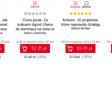
ebook
książka
ebook
. Jak
Ostra jazda. Za
Arduino. 10 projektów,
dować
kulisami dążeń Ubera
które naprawdę działają
kowy
do dominacji na świecie
Witold Wrotek
ka
Adam Lashinsky
Ch
 30 dni)
(9,90 zł najniższa cena z 30 dni)
(34,20 zł najniższa cena z 30 dni)
(52,
te
ł
32.21 zł
35.91 zł
)
37.89 zł
(-15%)
57.00zł
(-37%)
kr