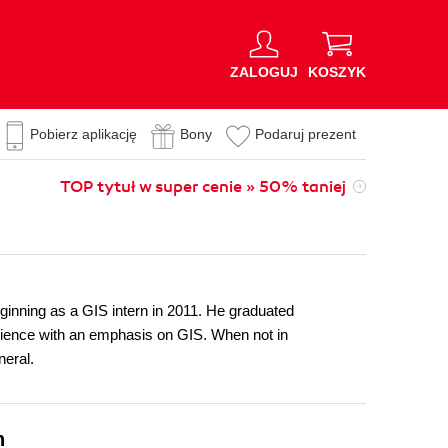
ZALOGUJ
KOSZYK
Pobierz aplikację
Bony
Podaruj prezent
TOP tytuł w super cenie » 50% taniej
ginning as a GIS intern in 2011. He graduated
cience with an emphasis on GIS. When not in
neral.
n