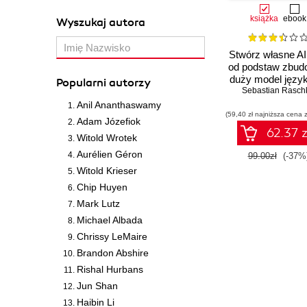
książka
ebook
Wyszukaj autora
Stwórz własne AI
od podstaw zbu
duży model języ
Popularni autorzy
Sebastian Rasch
Anil Ananthaswamy
(59,40 zł najniższa cena z
Adam Józefiok
62.37 z
Witold Wrotek
Aurélien Géron
99.00zł
(-37%
Witold Krieser
Chip Huyen
Mark Lutz
Michael Albada
Chrissy LeMaire
Brandon Abshire
Rishal Hurbans
Jun Shan
Haibin Li