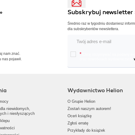
»
Subskrybuj newsletter 
Średnio raz w tygodniu dostaniesz infor
dla subskrybentów newslettera.
Daj nam znać.
*
Chcę otrzymywać na podany e-ma
u nas pojawił.
oraz nowościach wydawniczych.
nia
Wydawnictwo Helion
mocy
O Grupie Helion
dla niewidomych,
Zostań naszym autorem!
ych i niesłyszących
Oceń książkę
klepu
Zgłoś erratę
ywatności
Przykłady do książek