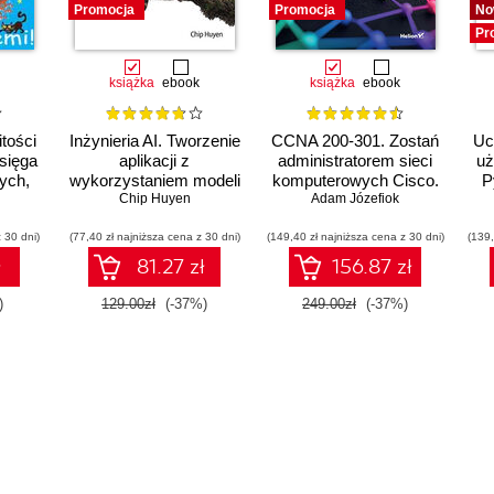
Promocja
Promocja
No
Pr
książka
ebook
książka
ebook
tości
Inżynieria AI. Tworzenie
CCNA 200-301. Zostań
Uc
Księga
aplikacji z
administratorem sieci
uż
ych,
wykorzystaniem modeli
komputerowych Cisco.
P
ych
bazowych
Chip Huyen
Adam Józefiok
Wydanie II
n
 30 dni)
(77,40 zł najniższa cena z 30 dni)
(149,40 zł najniższa cena z 30 dni)
(139,
ł
81.27 zł
156.87 zł
)
129.00zł
(-37%)
249.00zł
(-37%)