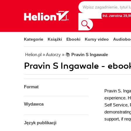
Inż. zwrotna 39,90
Kategorie
Książki
Ebooki
Kursy video
Audiobo
Helion.pl
» Autorzy
» 📚
Pravin S Ingawale
Pravin S Ingawale - eboo
Format
Pravin S. Ing
experience. H
Wydawca
Self Service, 
demonstrating
support, if req
Język publikacji