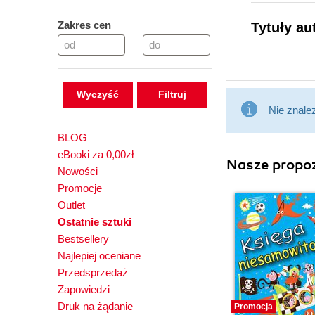
Zakres cen
Tytuły au
–
Wyczyść
Nie znale
BLOG
eBooki za 0,00zł
Nasze propoz
Nowości
Promocje
Outlet
Ostatnie sztuki
Bestsellery
Najlepiej oceniane
Przedsprzedaż
Zapowiedzi
Druk na żądanie
Promocja