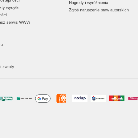
dostępności
Nagrody i wyróżnienia
zty wysyłki
Zgłoś naruszenie praw autorskich
ości
nasz serwis WWW
su
i zwroty