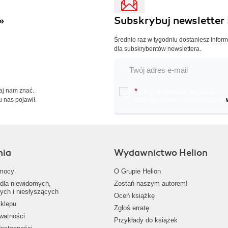
»
Subskrybuj newsletter 
Średnio raz w tygodniu dostaniesz infor
dla subskrybentów newslettera.
Daj nam znać.
*
Chcę otrzymywać na podany e-ma
u nas pojawił.
oraz nowościach wydawniczych.
nia
Wydawnictwo Helion
mocy
O Grupie Helion
dla niewidomych,
Zostań naszym autorem!
ych i niesłyszących
Oceń książkę
klepu
Zgłoś erratę
ywatności
Przykłady do książek