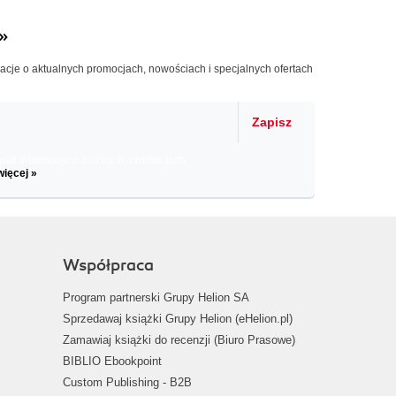
»
macje o aktualnych promocjach, nowościach i specjalnych ofertach
Zapisz
il informacje o zniżkach, promocjach
więcej »
Współpraca
Program partnerski Grupy Helion SA
Sprzedawaj książki Grupy Helion (eHelion.pl)
Zamawiaj książki do recenzji (Biuro Prasowe)
BIBLIO Ebookpoint
Custom Publishing - B2B