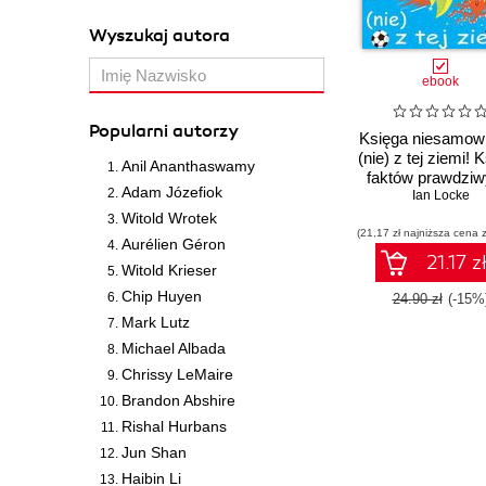
Wyszukaj autora
ebook
Popularni autorzy
Księga niesamowi
(nie) z tej ziemi! 
Anil Ananthaswamy
faktów prawdziw
Adam Józefiok
choć niezwykł
Ian Locke
Witold Wrotek
(21,17 zł najniższa cena z
Aurélien Géron
21.17 z
Witold Krieser
Chip Huyen
24.90 zł
(-15%
Mark Lutz
Michael Albada
Chrissy LeMaire
Brandon Abshire
Rishal Hurbans
Jun Shan
Haibin Li