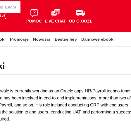
 zł
POMOC
LIVE CHAT
OD O,OOZŁ
oki
Promocje
Nowości
Bestsellery
Darmowe ebooki
ki
awale is currently working as an Oracle apps HR/Payroll techno-funct
e has been involved in end-to-end implementations, more than two 
Payroll, and so on. His role included conducting CRP with end users, g
 the solution to end users, conducting UAT, and performing a success
uired.