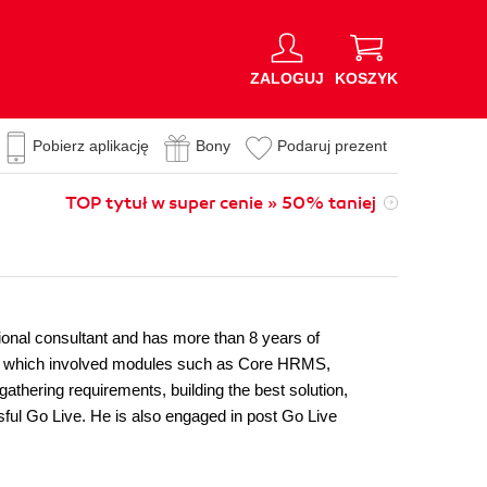
ZALOGUJ
KOSZYK
Pobierz aplikację
Bony
Podaruj prezent
TOP tytuł w super cenie » 50% taniej
ional consultant and has more than 8 years of
of which involved modules such as Core HRMS,
athering requirements, building the best solution,
ful Go Live. He is also engaged in post Go Live