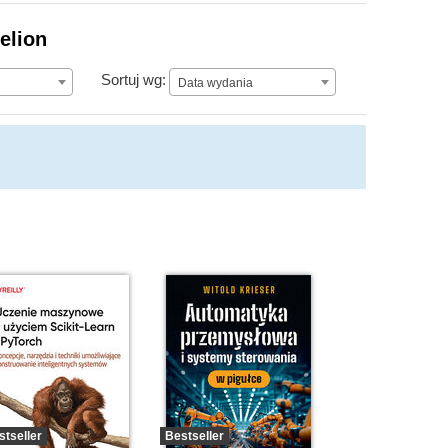
elion
Data wydania
Sortuj wg:
Data wydania
stseller
Bestseller