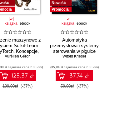
wość
Nowość
omocja
Promocja
książka
ebook
książka
ebook
zenie maszynowe z
Automatyka
yciem Scikit-Learn i
przemysłowa i systemy
yTorch. Koncepcje,
sterowania w pigułce
arzędzia i techniki
Aurélien Géron
Witold Krieser
umożliwiające
30 zł najniższa cena z 30 dni)
konstruowanie
(35,94 zł najniższa cena z 30 dni)
inteligentnych
125.37 zł
37.74 zł
systemów
199.00zł
(-37%)
59.90zł
(-37%)