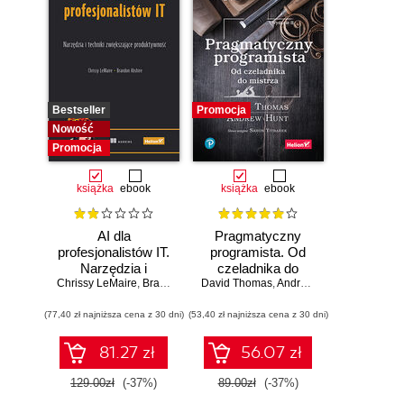
Bestseller
Promocja
Nowość
Promocja
książka
ebook
książka
ebook
AI dla
Pragmatyczny
profesjonalistów IT.
programista. Od
Narzędzia i
czeladnika do
Chrissy LeMaire
techniki
,
Brandon Abshire
mistrza. Wydanie II
David Thomas
,
Andrew Hunt
zwiększające
(77,40 zł najniższa cena z 30 dni)
produktywność
(53,40 zł najniższa cena z 30 dni)
81.27 zł
56.07 zł
129.00zł
(-37%)
89.00zł
(-37%)