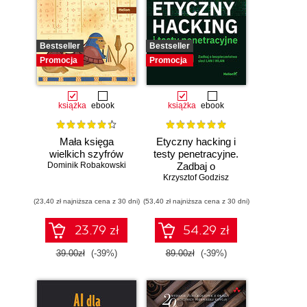
Bestseller
Bestseller
Promocja
Promocja
książka
ebook
książka
ebook
Mała księga
Etyczny hacking i
wielkich szyfrów
testy penetracyjne.
Dominik Robakowski
Zadbaj o
bezpieczeństwo
Krzysztof Godzisz
sieci LAN i WLAN
(23,40 zł najniższa cena z 30 dni)
(53,40 zł najniższa cena z 30 dni)
23.79 zł
54.29 zł
39.00zł
(-39%)
89.00zł
(-39%)